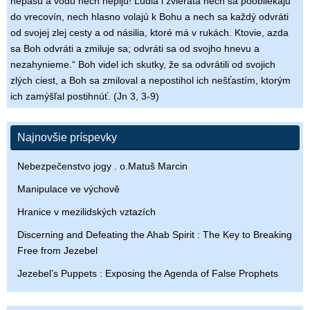
nepasú a vodu nech nepijú! Ľudia i zvieratá nech sa poobliekajú
do vrecovín, nech hlasno volajú k Bohu a nech sa každý odvráti
od svojej zlej cesty a od násilia, ktoré má v rukách. Ktovie, azda
sa Boh odvráti a zmiluje sa; odvráti sa od svojho hnevu a
nezahynieme.“ Boh videl ich skutky, že sa odvrátili od svojich
zlých ciest, a Boh sa zmiloval a nepostihol ich nešťastím, ktorým
ich zamýšľal postihnúť. (Jn 3, 3-9)
Najnovšie príspevky
Nebezpečenstvo jogy . o.Matuš Marcin
Manipulace ve výchově
Hranice v mezilidských vztazích
Discerning and Defeating the Ahab Spirit : The Key to Breaking
Free from Jezebel
Jezebel’s Puppets : Exposing the Agenda of False Prophets