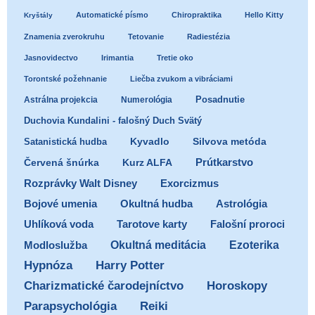
Automatické písmo
Chiropraktika
Hello Kitty
Kryštály
Znamenia zverokruhu
Tetovanie
Radiestézia
Jasnovidectvo
Irimantia
Tretie oko
Torontské požehnanie
Liečba zvukom a vibráciami
Posadnutie
Astrálna projekcia
Numerológia
Duchovia Kundalini - falošný Duch Svätý
Satanistická hudba
Kyvadlo
Silvova metóda
Prútkarstvo
Červená šnúrka
Kurz ALFA
Exorcizmus
Rozprávky Walt Disney
Bojové umenia
Okultná hudba
Astrológia
Uhlíková voda
Tarotove karty
Falošní proroci
Ezoterika
Modloslužba
Okultná meditácia
Hypnóza
Harry Potter
Charizmatické čarodejníctvo
Horoskopy
Parapsychológia
Reiki