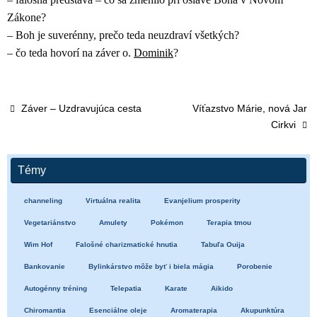
Zákone?
– Boh je suverénny, prečo teda neuzdraví všetkých?
– čo teda hovorí na záver o.
Dominik
?
Záver – Uzdravujúca cesta
Víťazstvo Márie, nová Jar
Cirkvi
Témy
channeling
Virtuálna realita
Evanjelium prosperity
Vegetariánstvo
Amulety
Pokémon
Terapia tmou
Wim Hof
Falošné charizmatické hnutia
Tabuľa Ouija
Bankovanie
Bylinkárstvo môže byť i biela mágia
Porobenie
Autogénny tréning
Telepatia
Karate
Aikido
Chiromantia
Esenciálne oleje
Aromaterapia
Akupunktúra