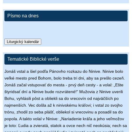
Písmo na dnes
Liturgický kalendár
Tematické Biblické verše
Jonáš vstal a šiel podľa Pánovho rozkazu do Ninive. Ninive bolo
veľké mesto pred Bohom, bolo treba tri dni, aby sa prešlo cezeň.
Jonáš začal vstupovať do mesta - prvý deň cesty - a volal: „Ešte
štyridsať dní a Ninive bude rozvrátené!“ Mužovia z Ninive uverili
Bohu, vyhlásili pôst a obliekli sa do vrecovín od najväčších po
najmenších. Vec došla až k ninivskému kráľovi; i vstal zo svojho
trónu, zhodil zo seba plášť, obliekol si vrecovinu a posadil sa do
popola. A takto volal v Ninive: „Nariadenie kráľa a jeho veľmožov
je toto: Ľudia a zvieratá, statok a ovce nech nič neokúsia; nech sa