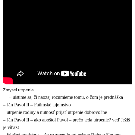
Zmysel utrpenia
– uistime sa, či naozaj rozumieme tomu, o čom je prednáška
– Ján Pavol II – Fatimské tajomstvo
– utrpenie rodiny a nutnosť prijať utrpenie dobrovoľne
– Ján Pavol II – ako apoštol Pavol – prečo teda utrpenie? veď Ježiš
je víťaz!
– falošná predstava – čo sa zmenilo pri oslave Boha v Novom