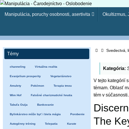
Skip
Skip
to
Manipulácia, poruchy osobnosti, asertivita
Okultizmus,
to
content
content
Manipulácia - Čaro
Kresťanský web - Môj ľud hynie, lebo nemá poznania. Pr
Home
tvojich synov. (Oz 4:6) Lebo odbojnosť je (ako) hriech č
Svedectvá, l
Témy
15-23)
channeling
Virtuálna realita
Kategória:
Evanjelium prosperity
Vegetariánstvo
V tejto kategórií
Amulety
Pokémon
Terapia tmou
témam. Oblasť ma
tém v súčasnosti.
Wim Hof
Falošné charizmatické hnutia
Discern
Tabuľa Ouija
Bankovanie
Bylinkárstvo môže byť i biela mágia
Porobenie
The Key
Autogénny tréning
Telepatia
Karate