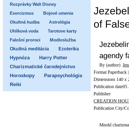
Rozprávky Walt Disney
Jezebel
Exorcizmus
Bojové umenia
of Fals
Okultná hudba
Astrológia
Uhlíková voda
Tarotove karty
Falošní proroci
Modloslužba
Jezebeli
Ezoterika
Okultná meditácia
agendy f
Hypnóza
Harry Potter
By (author)
Jen
Charizmatické čarodejníctvo
Format Paperback |
Horoskopy
Parapsychológia
Dimensions 140 x 
Reiki
Publication date05
Publisher
CREATION HOU
Publication City/C
Mnohí charizmat