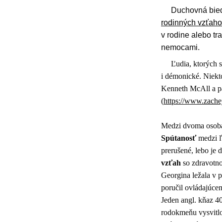
Duchovná bieda
rodinných vzťaho
v rodine alebo t
nemocami.
Ľudia, ktorých s
i démonické. Niekto
Kenneth McAll a pa
(
https://www.zache
Medzi dvoma osob
Spútanosť
medzi ľ
prerušené, lebo je 
vzťah
so zdravotnou
Georgina ležala v p
poručil ovládajúcem
Jeden angl. kňaz 4
rodokmeňu vysvitlo