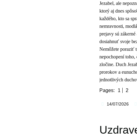
Jezabel, ale nepo
ktorý aj dnes spôso
každého, kto sa sp
nemravnosti, modlár
prejavy sú zákerné a
dosiahnuť svoje bez
Nemôžete poraziť to
nepochopení toho, 
zločine. Duch Jeza
prorokov a eunuchov
jednotlivých duchov
Pages:
1
2
14/07/2026
Uzdrav