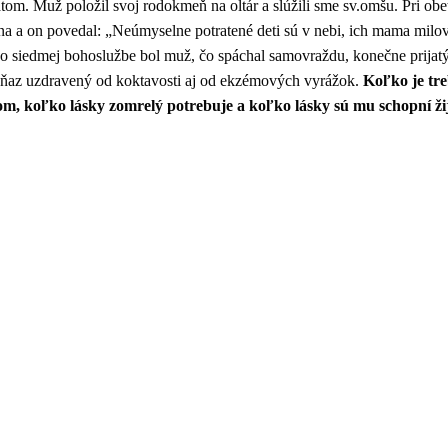
m. Muž položil svoj rodokmeň na oltár a slúžili sme sv.omšu. Pri obet
a a on povedal: „Neúmyselne potratené deti sú v nebi, ich mama milova
o siedmej bohoslužbe bol muž, čo spáchal samovraždu, konečne prijatý 
kňaz uzdravený od koktavosti aj od ekzémových vyrážok.
Koľko je tre
tom, koľko lásky zomrelý potrebuje a koľko lásky sú mu schopní ži