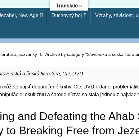
Translate »
 Jezabel, New Age
Duchovný boj
Vzťahy, závislosť, 
dejníctvo - Osloboden
etože si odmietol poznanie, odmietnem ťa, nebudeš mi slúžiť a
arodejníctva, svojvoľnosť je (ako) hriech modlárstva. Pretože 
iteratúra, pozvánky
Archive by category "Slovenská a česká literat
Slovenská a česká literatúra, CD, DVD
 si môžete nájsť doporučené knihy, CD, DVD k danej problematik
nipulácie, okultizmu a čarodejníctva sa stala jednou z najviac
ing and Defeating the Ahab S
 to Breaking Free from Jez