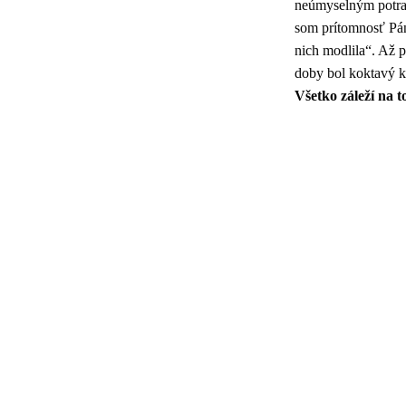
neúmyselným potrato
som prítomnosť Pán
nich modlila“. Až p
doby bol koktavý 
Všetko záleží na 