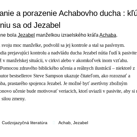
nie a porazenie Achabovho ducha : kľú
niu sa od Jezabel
one bola
Jezabel
manželkou izraelského kráľa
Achaba
.
svoju moc manželke, podvolil sa jej kontrole a stal sa pasívnym.
ia prejavujúci kontrolu a nadvládu ducha Jezabel nútia ľudí k pasivite
už v manželskej situácii, v cirkvi alebo v akomkoľvek inom vzťahu.
Pomocou zdravého biblického učenia a reálnych ilustrácií – niektoré z
autor bestsellerov Steve Sampson ukazuje čitateľom, ako rozoznať a
ba, prastarého spojenca Jezabel. Je možné byť asertívny zbožným
ovo učenie bude motivovať veriacich, ktorí uviazli v pasivite, aby si
u silou zmeny.
Cudzojazyčná literatúra
Achab
,
Jezabel