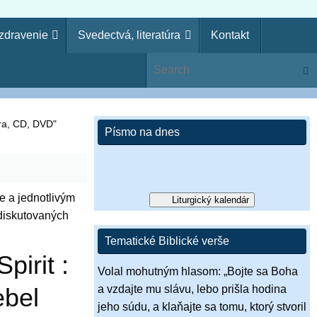
uzdravenie
Svedectvá, literatúra
Kontakt
ie
Sear
ko kňaz. Zákon svojho Boha si zabudol, aj ja zabudnem na
si pohrdol Pánovým slovom, zavrhne ťa, nebudeš kráľom!“ (1 Sam
úra, CD, DVD"
Písmo na dnes
e a jednotlivým
Liturgický kalendár
 diskutovaných
Tematické Biblické verše
pirit :
Volal mohutným hlasom: „Bojte sa Boha
ebel
a vzdajte mu slávu, lebo prišla hodina
jeho súdu, a klaňajte sa tomu, ktorý stvoril