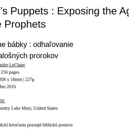
’s Puppets : Exposing the 
e Prophets
ne bábky : odhaľovanie
alošných prorokov
nifer LeClaire
 256 pages
208 x 18mm | 227g
 Jan 2016
SE
ountry Lake Mary, United States
ickí kresťania poznajú biblickú postavu