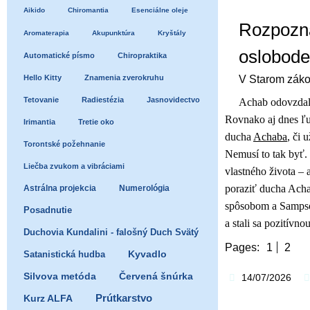
Aikido
Chiromantia
Esenciálne oleje
Rozpozna
Aromaterapia
Akupunktúra
Kryštály
oslobode
Automatické písmo
Chiropraktika
Hello Kitty
Znamenia zverokruhu
V Starom zák
Tetovanie
Radiestézia
Jasnovidectvo
Achab odovzdal 
Rovnako aj dnes ľud
Irimantia
Tretie oko
ducha
Achaba
, či 
Torontské požehnanie
Nemusí to tak byť. 
Liečba zvukom a vibráciami
vlastného života – 
poraziť ducha Acha
Astrálna projekcia
Numerológia
spôsobom a Sampson
Posadnutie
a stali sa pozitívno
Duchovia Kundalini - falošný Duch Svätý
Pages:
1
2
Satanistická hudba
Kyvadlo
Silvova metóda
Červená šnúrka
14/07/2026
Prútkarstvo
Kurz ALFA