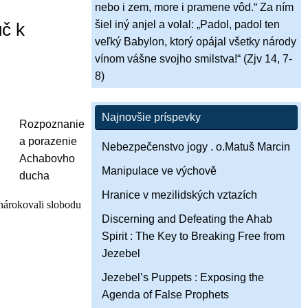
nebo i zem, more i pramene vôd.“ Za ním
šiel iný anjel a volal: „Padol, padol ten
č k
veľký Babylon, ktorý opájal všetky národy
vínom vášne svojho smilstva!“ (Zjv 14, 7-
8)
Najnovšie príspevky
Rozpoznanie
a porazenie
Nebezpečenstvo jogy . o.Matuš Marcin
Achabovho
Manipulace ve výchově
ducha
Hranice v mezilidských vztazích
 nárokovali slobodu
Discerning and Defeating the Ahab
Spirit : The Key to Breaking Free from
Jezebel
Jezebel’s Puppets : Exposing the
Agenda of False Prophets