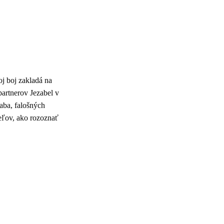
oj boj zakladá na
artnerov Jezabel v
aba, falošných
teľov, ako rozoznať