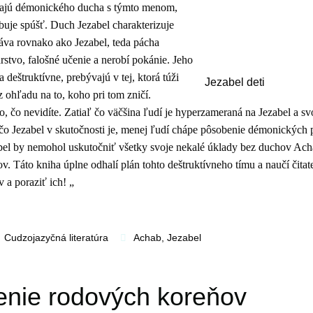
znajú démonického ducha s týmto menom,
buje spúšť. Duch Jezabel charakterizuje
ráva rovnako ako Jezabel, teda pácha
stvo, falošné učenie a nerobí pokánie. Jeho
 deštruktívne, prebývajú v tej, ktorá túži
Jezabel deti
 ohľadu na to, koho pri tom zničí.
, čo nevidíte. Zatiaľ čo väčšina ľudí je hyperzameraná na Jezabel a sv
čo Jezabel v skutočnosti je, menej ľudí chápe pôsobenie démonických p
bel by nemohol uskutočniť všetky svoje nekalé úklady bez duchov Ach
. Táto kniha úplne odhalí plán tohto deštruktívneho tímu a naučí čita
 a poraziť ich! „
Cudzojazyčná literatúra
Achab
,
Jezabel
enie rodových koreňov