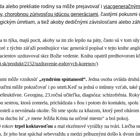
 alebo prekliatie rodiny sa môže prejavovať i
viacgeneračným
v, chorobnou zúrivosťou idúcou generáciami
, častými pokusmi
ragickým úmrtiam, a tiež akoby dedičnými závislosťami alebo z
a to týka, majú pocit, akoby sa im zlo lepilo na päty, často sú v tom sily
ré z týchto záťaží postihujúce viac generácií popísal v tejto knihe angl
cientov uzdravoval skrz Božie vedenie. Knihu opatril predhovorom k
j.sk/produkt/2152/uzdravenie-rodovych-korenov/)
ami môže vzniknúť
„syndróm spútanosti“.
Jedna osoba ovláda druhú
uďmi môže pokračovať i po smrti.Keď sa jedná o intímny vzťah, také 
deštruktívne. Georgina, 23.ročná učiteľka, diagnóza: schizofrénia. Rok
 sestrou, ktorá zomrela, prichádzala s ňou i potom do kontaktu, spolu 
osteli a nevnímala okolie. Šli sme spolu za kňazom, ktorý pred oltárom
u duchu ísť „v mene Ježiša Krista na určené miesto“ a bol pokoj.
0 rokov
trpel koktavosťou
a mal ekzémové vyrážky na tvári. Liečba n
, že jeho brat spáchal sebevraždu a medzi príbuznými došlo k dvom 