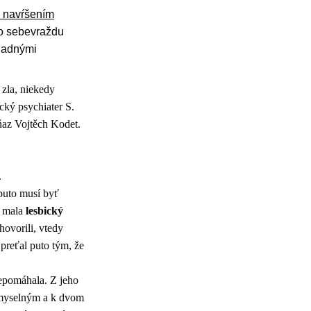
 navŕšením
 o sebevraždu
áhadnými
 zla, niekedy
ický psychiater S.
ňaz Vojtěch Kodet.
.
puto musí byť
y mala
lesbický
hovorili, vtedy
 preťal puto tým, že
epomáhala. Z jeho
úmyselným a k dvom