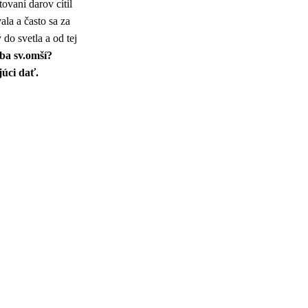
ovaní darov cítil
la a často sa za
do svetla a od tej
ba sv.omší?
júci dať.