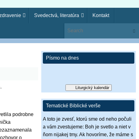
uzdravenie
Svedectvá, literatúra
Kontakt
ie
Sear
ko kňaz. Zákon svojho Boha si zabudol, aj ja zabudnem na
si pohrdol Pánovým slovom, zavrhne ťa, nebudeš kráľom!“ (1 Sam
Písmo na dnes
.
Liturgický kalendár
Tematické Biblické verše
etlila podrobne
A toto je zvesť, ktorú sme od neho počuli
nička
a vám zvestujeme: Boh je svetlo a niet v
 nezaznamenala
ňom nijakej tmy. Ak hovoríme, že máme s
rozhovor o