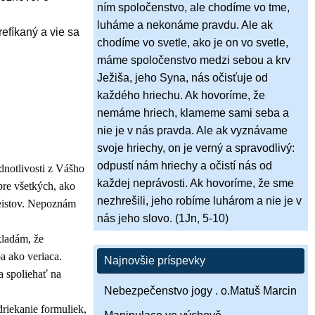
ním spoločenstvo, ale chodíme vo tme,
luháme a nekonáme pravdu. Ale ak
refíkaný a vie sa
chodíme vo svetle, ako je on vo svetle,
máme spoločenstvo medzi sebou a krv
Ježiša, jeho Syna, nás očisťuje od
každého hriechu. Ak hovoríme, že
nemáme hriech, klameme sami seba a
nie je v nás pravda. Ale ak vyznávame
svoje hriechy, on je verný a spravodlivý:
odpustí nám hriechy a očistí nás od
dnotlivosti z Vášho
každej neprávosti. Ak hovoríme, že sme
 pre všetkých, ako
nezhrešili, jeho robíme luhárom a nie je v
teistov. Nepoznám
nás jeho slovo. (1Jn, 5-10)
kladám, že
a ako veriaca.
Najnovšie príspevky
a spoliehať na
Nebezpečenstvo jogy . o.Matuš Marcin
riekanie formuliek,