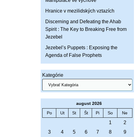
Manipulace ve výchově
Hranice v mezilidských vztazích
Discerning and Defeating the Ahab
Spirit : The Key to Breaking Free from
Jezebel
Jezebel’s Puppets : Exposing the
Agenda of False Prophets
Kategórie
august 2026
Po
Ut
St
Št
Pi
So
Ne
1
2
3
4
5
6
7
8
9