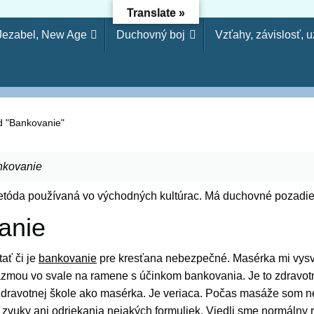
Translate »
 Jezabel, New Age
Duchovný boj
Vzťahy, závislosť, 
dejníctvo - Osloboden
etože si odmietol poznanie, odmietnem ťa, nebudeš mi slúžiť a
arodejníctva, svojvoľnosť je (ako) hriech modlárstva. Pretože 
d "Bankovanie"
nkovanie
tóda používaná vo východných kultúrac. Má duchovné pozadie
anie
ať či je
bankovanie
pre kresťana nebezpečné. Masérka mi vysv
azmou vo svale na ramene s účinkom bankovania. Je to zdravot
zdravotnej škole ako masérka. Je veriaca. Počas masáže som
 zvuky ani odriekania nejakých formuliek. Viedli sme normálny 