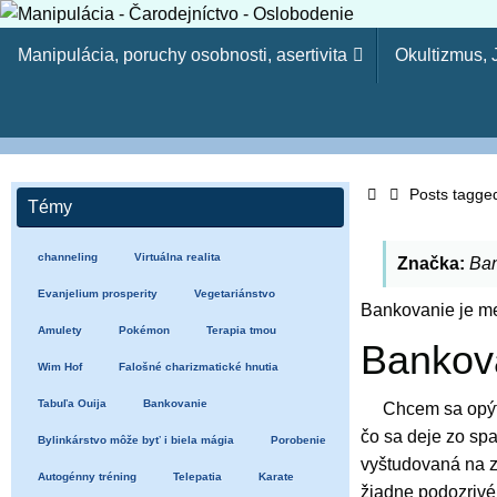
Skip
Skip
to
Manipulácia, poruchy osobnosti, asertivita
Okultizmus,
to
content
content
Manipulácia - Čaro
Kresťanský web - Môj ľud hynie, lebo nemá poznania. Pr
Home
tvojich synov. (Oz 4:6) Lebo odbojnosť je (ako) hriech č
Posts tagge
Témy
15-23)
channeling
Virtuálna realita
Značka:
Ba
Evanjelium prosperity
Vegetariánstvo
Bankovanie je me
Amulety
Pokémon
Terapia tmou
Bankov
Wim Hof
Falošné charizmatické hnutia
Tabuľa Ouija
Bankovanie
Chcem sa opýt
čo sa deje zo sp
Bylinkárstvo môže byť i biela mágia
Porobenie
vyštudovaná na 
Autogénny tréning
Telepatia
Karate
žiadne podozrivé