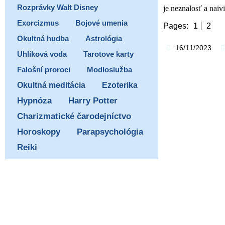
Rozprávky Walt Disney
je neznalosť a naiv
Exorcizmus
Bojové umenia
Pages:
1
2
Okultná hudba
Astrológia
16/11/2023
Uhlíková voda
Tarotove karty
Falošní proroci
Modloslužba
Ezoterika
Okultná meditácia
Hypnóza
Harry Potter
Charizmatické čarodejníctvo
Horoskopy
Parapsychológia
Reiki