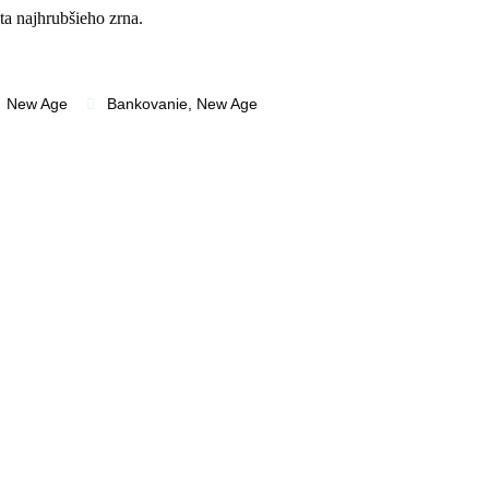
ita najhrubšieho zrna.
New Age
Bankovanie
,
New Age