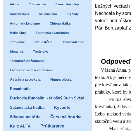
Aikido
Chiromantia
Esenciálne oleje
bežných veciach 
Nechcela by som v
Aromaterapia
Akupunktúra
Kryštály
votrieť pod rúšk
Automatické písmo
Chiropraktika
Pán Boh zaplať 
Hello Kitty
Znamenia zverokruhu
Tetovanie
Radiestézia
Jasnovidectvo
Irimantia
Tretie oko
Odpoveď
Torontské požehnanie
Vážená Anna, pr
Liečba zvukom a vibráciami
textu. Ak je niečo 
Astrálna projekcia
Numerológia
pre kresťanov, tak 
Posadnutie
praktiky, ktoré by 
Duchovia Kundalini - falošný Duch Svätý
Pri rozlišovaní to
kresťanka), židovka
Satanistická hudba
Kyvadlo
Lebo niektorí veri
Silvova metóda
Červená šnúrka
skutočnú vedu a zd
Prútkarstvo
Kurz ALFA
Myslieť si, že oku