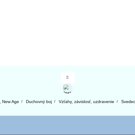
l, New Age
Duchovný boj
Vzťahy, závislosť, uzdravenie
Svedect