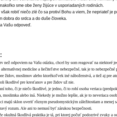
nakoľko sme obe ženy žijúce v usporiadaných rodinách.
šak robiť niečo zlé čo sa protiví Bohu a viem, že nepriateľ je p
om dobra do srdca a do duše človeka.
za Vašu odpoveď.
:
v než odpoviem na Vašu otázku, chcel by som reagovať na niektoré je
v alternatívnej medicíne a liečiteľstve nebezpečné, tak je to nebezpečné
pre židov, moslimov alebo ktorékoľvek iné náboženstvá, a tiež aj pre a
boli škodlivé pre kresťanov a pre židov už nie.
ho, či je niečo škodlivé, je jedno, či to robí osoba veriaca (predpo
, moslimka alebo iná. Niekedy je možno lepšie, ak je to neveriaca osob
aci majú sklon uveriť rôznym pseudomystickým záležitostiam a menej s
ravý rozum. Ale ani to nemusí byť zárukou bezpečnosti.
ltná škodlivá praktika je tá, pri ktorej počuť podozrivé zvuky a od