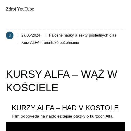
Zdroj YouTube
27/05/2024
Falošné náuky a sekty posledných čias
Kurz ALFA
,
Torontské požehnanie
KURSY ALFA – WĄŻ W
KOŚCIELE
KURZY ALFA – HAD V KOSTOLE
Film odpovedá na najdôležitejšie otázky o kurzoch Alfa