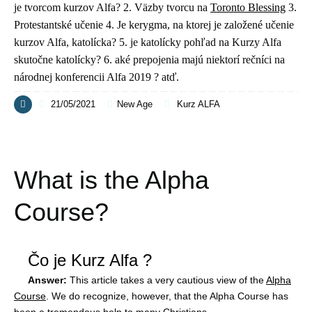
je tvorcom kurzov Alfa? 2. Väzby tvorcu na
Toronto Blessing
3.
Protestantské učenie 4. Je kerygma, na ktorej je založené učenie
kurzov Alfa, katolícka? 5. je katolícky pohľad na Kurzy Alfa
skutočne katolícky? 6. aké prepojenia majú niektorí rečníci na
národnej konferencii Alfa 2019 ? atď.
21/05/2021
New Age
Kurz ALFA
What is the Alpha
Course?
Čo je Kurz Alfa ?
Answer:
This article takes a very cautious view of the
Alpha
Course
. We do recognize, however, that the Alpha Course has