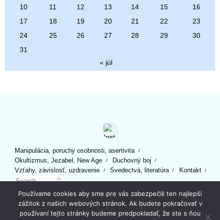
10
11
12
13
14
15
16
17
18
19
20
21
22
23
24
25
26
27
28
29
30
31
« júl
Manipulácia, poruchy osobnosti, asertivita
Okultizmus, Jezabel, New Age
Duchovný boj
Vzťahy, závislosť, uzdravenie
Svedectvá, literatúra
Kontakt
Search for:
Search
Powered by
Tempera
&
WordPress.
Používame cookies aby sme pre vás zabezpečili ten najlepší
zážitok z našich webových stránok. Ak budete pokračovať v
používaní tejto stránky budeme predpokladať, že ste s ňou