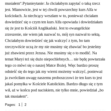
musiałem“.Pytanieytanie: Ja chciałabym zapytać o taką rzecz
jest. Mianowicie, jest w tej chwili powszechny kurs Alfa w
kościołach. Ja niechcący weszłam w to, ponieważ chciałam
dowiedzieć się o czym ten kurs Alfa opowiada i dowiedziałam
się że jest to Kościół Anglikański. Jest to ewangelickie
zrzeszenie, nie wiem jak nazwać to, mój syn nazwał to sektą.
Chciałabym dowiedzieć się jak walczyć z tym, bo tam
rzeczywiście uczą że my nie musimy się zbawiać bo jesteśmy
już zbawieni przez Jezusa. Nie musimy się o to modlić. Na
temat Maryi też się dużo niepochlebnych… nie będę powtarzała
tego co mówi się o naszej Matce Bożej. Więc bardzo proszę
odnieść się do tego jak my wierni możemy walczyć, ponieważ
ja zwróciłam uwagę naszemu proboszczowi że ten kurs to jest
jakaś pomyłka w Kościele Katolickim. Bardzo długo się z tym
wił, aż w końcu pod naciskiem, nie tylko mnie, powiedział „bo
tak musiałem“.
Pages:
1
2