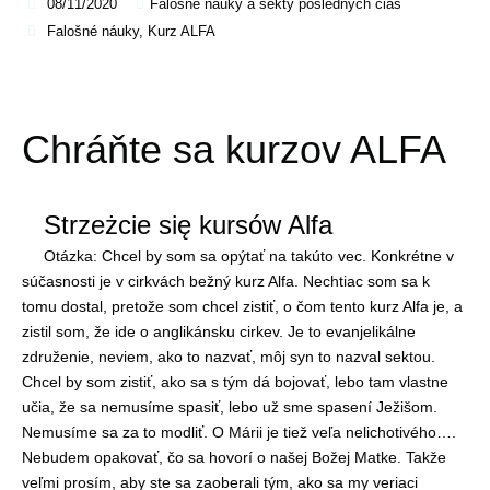
08/11/2020
Falošné náuky a sekty posledných čias
Falošné náuky
,
Kurz ALFA
Chráňte sa kurzov ALFA
Strzeżcie się kursów Alfa
Otázka: Chcel by som sa opýtať na takúto vec. Konkrétne v
súčasnosti je v cirkvách bežný kurz Alfa. Nechtiac som sa k
tomu dostal, pretože som chcel zistiť, o čom tento kurz Alfa je, a
zistil som, že ide o anglikánsku cirkev. Je to evanjelikálne
združenie, neviem, ako to nazvať, môj syn to nazval sektou.
Chcel by som zistiť, ako sa s tým dá bojovať, lebo tam vlastne
učia, že sa nemusíme spasiť, lebo už sme spasení Ježišom.
Nemusíme sa za to modliť. O Márii je tiež veľa nelichotivého….
Nebudem opakovať, čo sa hovorí o našej Božej Matke. Takže
veľmi prosím, aby ste sa zaoberali tým, ako sa my veriaci