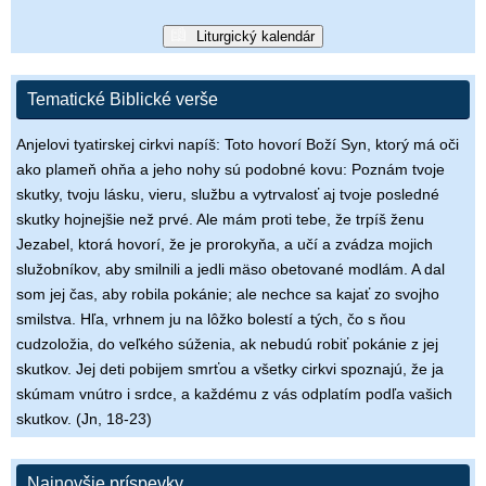
Liturgický kalendár
Tematické Biblické verše
Anjelovi tyatirskej cirkvi napíš: Toto hovorí Boží Syn, ktorý má oči
ako plameň ohňa a jeho nohy sú podobné kovu: Poznám tvoje
skutky, tvoju lásku, vieru, službu a vytrvalosť aj tvoje posledné
skutky hojnejšie než prvé. Ale mám proti tebe, že trpíš ženu
Jezabel, ktorá hovorí, že je prorokyňa, a učí a zvádza mojich
služobníkov, aby smilnili a jedli mäso obetované modlám. A dal
som jej čas, aby robila pokánie; ale nechce sa kajať zo svojho
smilstva. Hľa, vrhnem ju na lôžko bolestí a tých, čo s ňou
cudzoložia, do veľkého súženia, ak nebudú robiť pokánie z jej
skutkov. Jej deti pobijem smrťou a všetky cirkvi spoznajú, že ja
skúmam vnútro i srdce, a každému z vás odplatím podľa vašich
skutkov. (Jn, 18-23)
Najnovšie príspevky