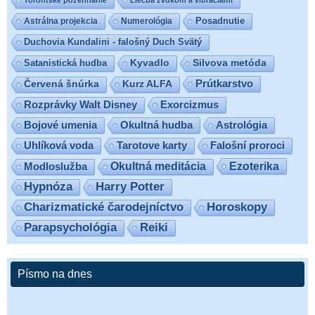
Posadnutie
Astrálna projekcia
Numerológia
Duchovia Kundalini - falošný Duch Svätý
Satanistická hudba
Kyvadlo
Silvova metóda
Prútkarstvo
Červená šnúrka
Kurz ALFA
Exorcizmus
Rozprávky Walt Disney
Bojové umenia
Okultná hudba
Astrológia
Uhlíková voda
Tarotove karty
Falošní proroci
Ezoterika
Modloslužba
Okultná meditácia
Hypnóza
Harry Potter
Charizmatické čarodejníctvo
Horoskopy
Parapsychológia
Reiki
Písmo na dnes