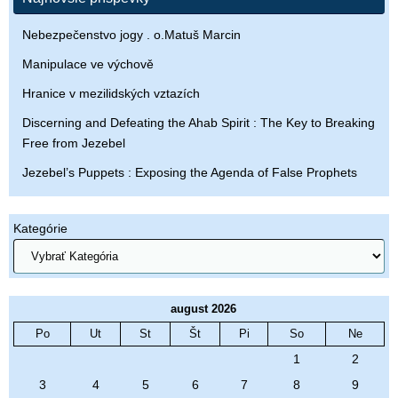
Nebezpečenstvo jogy . o.Matuš Marcin
Manipulace ve výchově
Hranice v mezilidských vztazích
Discerning and Defeating the Ahab Spirit : The Key to Breaking
Free from Jezebel
Jezebel’s Puppets : Exposing the Agenda of False Prophets
Kategórie
august 2026
Po
Ut
St
Št
Pi
So
Ne
1
2
3
4
5
6
7
8
9