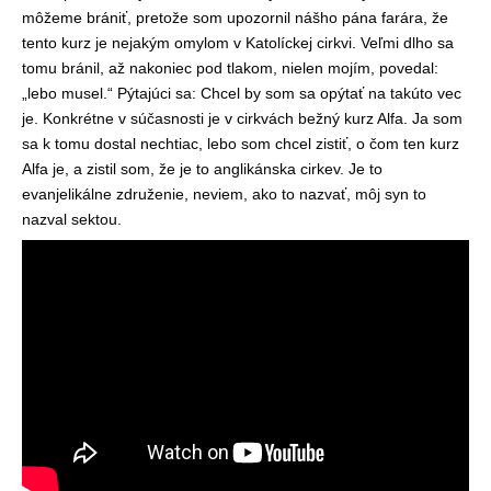
môžeme brániť, pretože som upozornil nášho pána farára, že
tento kurz je nejakým omylom v Katolíckej cirkvi. Veľmi dlho sa
tomu bránil, až nakoniec pod tlakom, nielen mojím, povedal:
„lebo musel.“ Pýtajúci sa: Chcel by som sa opýtať na takúto vec
je. Konkrétne v súčasnosti je v cirkvách bežný kurz Alfa. Ja som
sa k tomu dostal nechtiac, lebo som chcel zistiť, o čom ten kurz
Alfa je, a zistil som, že je to anglikánska cirkev. Je to
evanjelikálne združenie, neviem, ako to nazvať, môj syn to
nazval sektou.