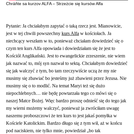
Chráňte sa kurzov ALFA – Strzeżcie się kursów Alfa
Pytanie: Ja chciałabym zapytać o taką rzecz jest. Mianowicie,
jest w tej chwili powszechny
kurs Alfa
w kościołach. Ja
niechcący weszłam w to, ponieważ chciałam dowiedzieć się o
czym ten kurs Alfa opowiada i dowiedziałam się że jest to
Kościół Anglikański. Jest to ewangelickie zrzeszenie, nie wiem
jak nazwać to, mój syn nazwał to sektą. Chciałabym dowiedzieć
się jak walczyć z tym, bo tam rzeczywiście uczą że my nie
musimy się zbawiać bo jesteśmy już zbawieni przez Jezusa. Nie
musimy się o to modlić. Na temat Maryi też się dużo
niepochlebnych… nie będę powtarzała tego co mówi się o
naszej Matce Bożej. Więc bardzo proszę odnieść się do tego jak
my wierni możemy walczyć, ponieważ ja zwróciłam uwagę
naszemu proboszczowi że ten kurs to jest jakaś pomyłka w
Kościele Katolickim. Bardzo długo się z tym wił, aż w końcu
pod naciskiem, nie tylko mnie, powiedział „bo tak