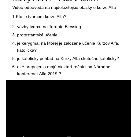
Video odpovedá na najdôležitejšie otázky o kurze Alfa
1.Kto je tvorcom kurzu Alfa?
väzby tvorcu na Toronto Blessing
protestantské učenie
je kerygma, na ktorej je založené učenie Kurzov Alfa,
katolícka?
je katolícky pohľad na Kurzy Alfa skutočne katolícky?
aké prepojenia majú niektorí rečníci na Národnej
konferencii Alfa 2019 ?