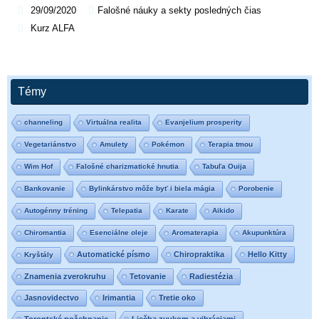
29/09/2020
Falošné náuky a sekty posledných čias
Kurz ALFA
Témy
channeling
Virtuálna realita
Evanjelium prosperity
Vegetariánstvo
Amulety
Pokémon
Terapia tmou
Wim Hof
Falošné charizmatické hnutia
Tabuľa Ouija
Bankovanie
Bylinkárstvo môže byť i biela mágia
Porobenie
Autogénny tréning
Telepatia
Karate
Aikido
Chiromantia
Esenciálne oleje
Aromaterapia
Akupunktúra
Automatické písmo
Chiropraktika
Hello Kitty
Kryštály
Znamenia zverokruhu
Tetovanie
Radiestézia
Jasnovidectvo
Irimantia
Tretie oko
Torontské požehnanie
Liečba zvukom a vibráciami