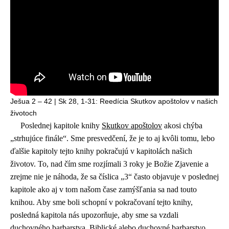
Ješua 2 – 42 | Sk 28, 1-31: Reedícia Skutkov apoštolov v našich
životoch
Poslednej kapitole knihy
Skutkov apoštolov
akosi chýba
„strhujúce finále“. Sme presvedčení, že je to aj kvôli tomu, lebo
ďalšie kapitoly tejto knihy pokračujú v kapitolách našich
životov. To, nad čím sme rozjímali 3 roky je Božie Zjavenie a
zrejme nie je náhoda, že sa číslica „3“ často objavuje v poslednej
kapitole ako aj v tom našom čase zamýšľania sa nad touto
knihou. Aby sme boli schopní v pokračovaní tejto knihy,
posledná kapitola nás upozorňuje, aby sme sa vzdali
duchovného barbarstva. Biblické alebo duchovné barbarstvo