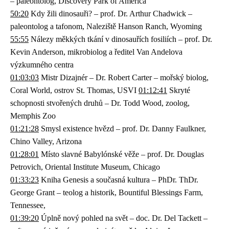
– paleontolog, Discovery Park of America
50:20
Kdy žili dinosauři? – prof. Dr. Arthur Chadwick –
paleontolog a tafonom, Naleziště Hanson Ranch, Wyoming
55:55
Nálezy měkkých tkání v dinosauřích fosiliích – prof. Dr.
Kevin Anderson, mikrobiolog a ředitel Van Andelova
výzkumného centra
01:03:03
Mistr Dizajnér – Dr. Robert Carter – mořský biolog,
Coral World, ostrov St. Thomas, USVI
01:12:41
Skryté
schopnosti stvořených druhů – Dr. Todd Wood, zoolog,
Memphis Zoo
01:21:28
Smysl existence hvězd – prof. Dr. Danny Faulkner,
Chino Valley, Arizona
01:28:01
Místo slavné Babylónské věže – prof. Dr. Douglas
Petrovich, Oriental Institute Museum, Chicago
01:33:23
Kniha Genesis a současná kultura – PhDr. ThDr.
George Grant – teolog a historik, Bountiful Blessings Farm,
Tennessee,
01:39:20
Úplně nový pohled na svět – doc. Dr. Del Tackett –