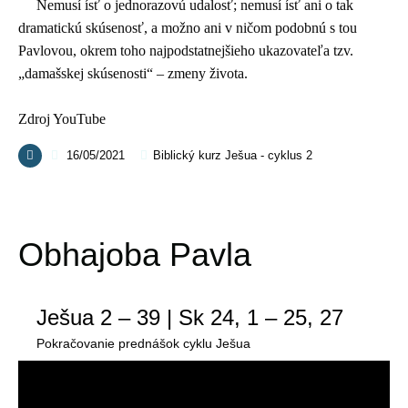
Nemusí ísť o jednorazovú udalosť; nemusí ísť ani o tak
dramatickú skúsenosť, a možno ani v ničom podobnú s tou
Pavlovou, okrem toho najpodstatnejšieho ukazovateľa tzv.
„damašskej skúsenosti“ – zmeny života.
Zdroj YouTube
16/05/2021
Biblický kurz Ješua - cyklus 2
Obhajoba Pavla
Ješua 2 – 39 | Sk 24, 1 – 25, 27
Pokračovanie prednášok cyklu Ješua