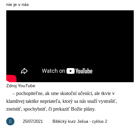
nie je v nás
Zdroj YouTube
– pochopiteľne, ak sme skutoční učeníci, ale tkvie v
klamlivej taktike nepriateľa, ktorý sa nás snaží vystrašiť,
zneistiť, spochybniť, či prekaziť Božie plány.
25/07/2021
Biblický kurz Ješua - cyklus 2