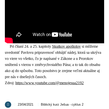
Pri čítaní 24. a 25. kapitoly
Skutkov apoštolov
si môžeme
uvedomiť Pavlovu pripravenosť obhájiť nádej, ktorá sa ukrýva
vo viere vo všetko, čo je napísané v Zákone a u Prorokov
snúbenú s vierou v zmŕtvychvstalého Pána; a to tak do obsahu
ako aj do spôsobu. Toto posolstvo je zrejme veľmi aktuálne aj
pre nás v dnešných časoch.
Zdroj:
https://www.youtube.com/@menojesua2192
23/04/2021
Biblický kurz Ješua - cyklus 2