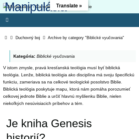
Manipulácia -
Skip
Translate »
to
Čarodejníctvo -
content
Oslobodenie
Home
Duchovný boj
Archive by category "Biblické vyučovania"
Kresťanský web - Môj ľud hynie, lebo nemá poznania. Pretože si
odmietol poznanie, odmietnem ťa, nebudeš mi slúžiť ako kňaz.
Kategória:
Biblické vyučovania
Zákon svojho Boha si zabudol, aj ja zabudnem na tvojich synov. (O
4:6) Lebo odbojnosť je (ako) hriech čarodejníctva, svojvoľnosť je
V istom zmysle, pravá kresťanská teológia musí byť biblická
(ako) hriech modlárstva. Pretože si pohrdol Pánovým slovom,
teológia. Lenže, biblická teológia ako disciplína má svoju špecifickú
zavrhne ťa, nebudeš kráľom!“ (1 Sam 15-23)
funkciu, zameriava sa na celkové teologické posolstvo Biblie.
Biblická teológia poskytuje mapu, ktorá nám pomáha porozumieť
celkovej jednote Biblie a určiť hlavnú myšlienku Biblie, nielen
niekoľkých nesúvisiacich príbehov a tém.
Je kniha Genesis
historií?