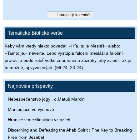
Liturgický kalendár
Tematické Biblické verše
Keby vám vtedy niekto povedal: »Hľa, tu je Mesiáš« alebo:
»Tamto je,« neverte. Lebo vystúpia falošní mesiáši a falošní
proroci a budú robiť veľké znamenia a zázraky, aby zviedli, ak je
to možné, aj vyvolených. (Mt 24, 23-24)
Najnovšie príspevky
Nebezpečenstvo jogy . o.Matuš Marcin
Manipulace ve výchově
Hranice v mezilidských vztazích
Discerning and Defeating the Ahab Spirit : The Key to Breaking
Free from Jezebel