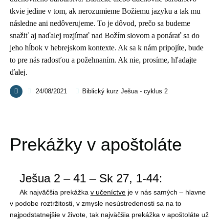
tkvie jedine v tom, ak nerozumieme Božiemu jazyku a tak mu
následne ani nedôverujeme. To je dôvod, prečo sa budeme
snažiť aj naďalej rozjímať nad Božím slovom a ponárať sa do
jeho hĺbok v hebrejskom kontexte. Ak sa k nám pripojíte, bude
to pre nás radosťou a požehnaním. Ak nie, prosíme, hľadajte
ďalej.
24/08/2021
Biblický kurz Ješua - cyklus 2
Prekážky v apoštoláte
Ješua 2 – 41 – Sk 27, 1-44:
Ak najväčšia prekážka
v učeníctve
je v nás samých – hlavne
v podobe roztržitosti, v zmysle nesústredenosti sa na to
najpodstatnejšie v živote, tak najväčšia prekážka v apoštoláte už