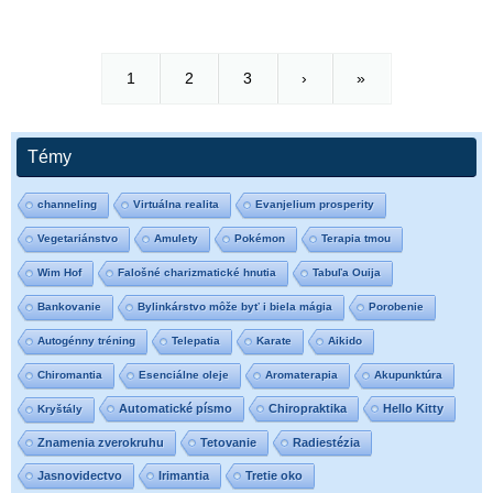
1
2
3
›
»
Témy
channeling
Virtuálna realita
Evanjelium prosperity
Vegetariánstvo
Amulety
Pokémon
Terapia tmou
Wim Hof
Falošné charizmatické hnutia
Tabuľa Ouija
Bankovanie
Bylinkárstvo môže byť i biela mágia
Porobenie
Autogénny tréning
Telepatia
Karate
Aikido
Chiromantia
Esenciálne oleje
Aromaterapia
Akupunktúra
Automatické písmo
Chiropraktika
Hello Kitty
Kryštály
Znamenia zverokruhu
Tetovanie
Radiestézia
Jasnovidectvo
Irimantia
Tretie oko