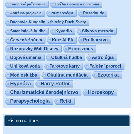
Torontské požehnanie
Liečba zvukom a vibráciami
Posadnutie
Astrálna projekcia
Numerológia
Duchovia Kundalini - falošný Duch Svätý
Satanistická hudba
Kyvadlo
Silvova metóda
Prútkarstvo
Červená šnúrka
Kurz ALFA
Exorcizmus
Rozprávky Walt Disney
Bojové umenia
Okultná hudba
Astrológia
Uhlíková voda
Tarotove karty
Falošní proroci
Ezoterika
Modloslužba
Okultná meditácia
Hypnóza
Harry Potter
Charizmatické čarodejníctvo
Horoskopy
Parapsychológia
Reiki
Písmo na dnes