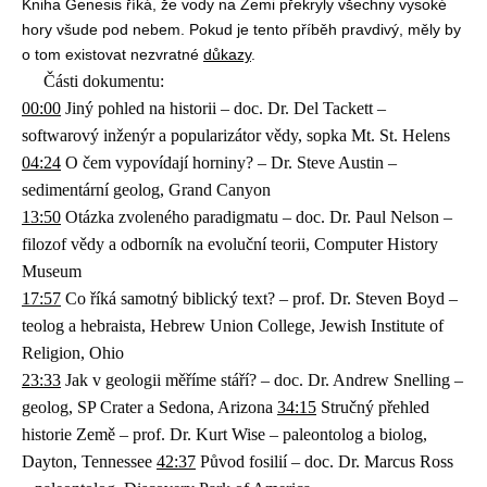
Kniha Genesis říká, že vody na Zemi překryly všechny vysoké
hory všude pod nebem. Pokud je tento příběh pravdivý, měly by
o tom existovat nezvratné
důkazy
.
Části dokumentu:
00:00
Jiný pohled na historii – doc. Dr. Del Tackett –
softwarový inženýr a popularizátor vědy, sopka Mt. St. Helens
04:24
O čem vypovídají horniny? – Dr. Steve Austin –
sedimentární geolog, Grand Canyon
13:50
Otázka zvoleného paradigmatu – doc. Dr. Paul Nelson –
filozof vědy a odborník na evoluční teorii, Computer History
Museum
17:57
Co říká samotný biblický text? – prof. Dr. Steven Boyd –
teolog a hebraista, Hebrew Union College, Jewish Institute of
Religion, Ohio
23:33
Jak v geologii měříme stáří? – doc. Dr. Andrew Snelling –
geolog, SP Crater a Sedona, Arizona
34:15
Stručný přehled
historie Země – prof. Dr. Kurt Wise – paleontolog a biolog,
Dayton, Tennessee
42:37
Původ fosilií – doc. Dr. Marcus Ross