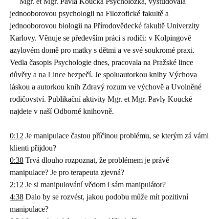
Mgr. et Mgr. Pavla Koucká Psycholožka, vystudovala
jednooborovou psychologii na Filozofické fakultě a
jednooborovou biologii na Přírodovědecké fakultě Univerzity
Karlovy. Věnuje se především práci s rodiči: v Kolpingově
azylovém domě pro matky s dětmi a ve své soukromé praxi.
Vedla časopis Psychologie dnes, pracovala na Pražské lince
důvěry a na Lince bezpečí. Je spoluautorkou knihy Výchova
láskou a autorkou knih Zdravý rozum ve výchově a Uvolněné
rodičovství. Publikační aktivity Mgr. et Mgr. Pavly Koucké
najdete v naší Odborné knihovně.
0:12
Je manipulace častou příčinou problému, se kterým zá vámi
klienti přijdou?
0:38
Trvá dlouho rozpoznat, že problémem je právě
manipulace? Je pro terapeuta zjevná?
2:12
Je si manipulování vědom i sám manipulátor?
4:38
Dalo by se rozvést, jakou podobu může mít pozitivní
manipulace?