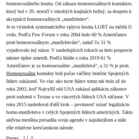
homosexuálneho hnutia. Od zákazu homosexuálnych kontaktov,
ktorý bol v 20. storočí v mnohých krajinách bežný, sa dospelo k
akceptácii homosexuálnych „manželstiev“.
Je to výsledok systematického vplyvu hnutia LGBT na médiá či
vedu. Podľa
Pew Forum
v roku 2004 bolo 60 % Američanov
proti homosexuálnym „manželstvám“, zatiaľ čo 31 %
vyjadrovalo iný názor. V nasledujúcich rokoch sa tieto proporcie
takmer úplne zmenili. Podľa štúdie z roku 2019 61 %
Američanov je za homosexuálne „manželstvá“, a 31 % je proti.
Homosexuálne
kontakty boli počas väčšiny histórie Spojených
štátov zakázané. Vo viac ako tucte štátov tomu tak bolo až do
roku 2003, keď Najvyšší súd USA zakázal aplikáciu zákonov
proti sodomii v Texase a vo viacerých štátoch USA súčasne. V
roku 2015 nasledoval ďalší krok – povinnosť uznať legalizáciu
homo-manželstva v celých Spojených štátoch amerických. Takto
aktívna menšina presadila svoju agendu v najsilnejšom a stále
ešte relatívne kresťanskom národe.
Pages:
1
2