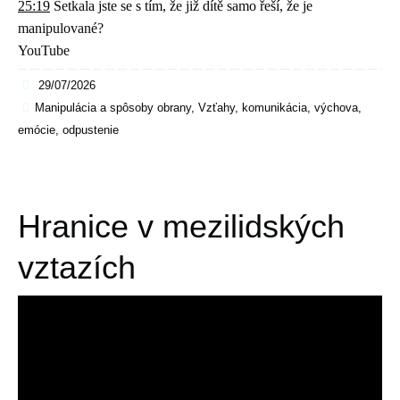
25:19
Setkala jste se s tím, že již dítě samo řeší, že je
manipulované?
YouTube
29/07/2026
Manipulácia a spôsoby obrany
,
Vzťahy, komunikácia, výchova,
emócie, odpustenie
Hranice v mezilidských
vztazích