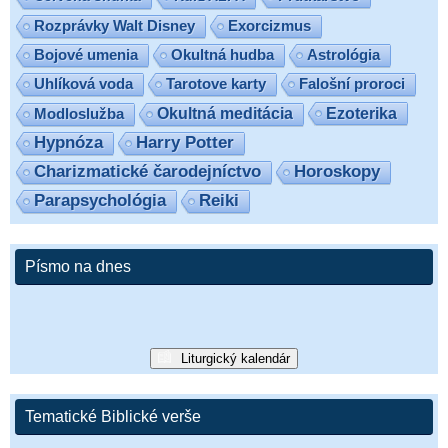
Exorcizmus
Rozprávky Walt Disney
Bojové umenia
Okultná hudba
Astrológia
Uhlíková voda
Tarotove karty
Falošní proroci
Ezoterika
Modloslužba
Okultná meditácia
Hypnóza
Harry Potter
Charizmatické čarodejníctvo
Horoskopy
Parapsychológia
Reiki
Písmo na dnes
Liturgický kalendár
Tematické Biblické verše