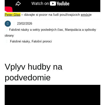
Peter Glas
– dávajte si pozor na ľudí používajúcich
emóci
e
23/02/2026
Falošné náuky a sekty posledných čias
,
Manipulácia a spôsoby
obrany
Falošné náuky
,
Falošní proroci
Vplyv hudby na
podvedomie