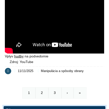
Vplyv
hudby
na podvedomie
Zdroj: YouTube
11/11/2025
Manipulácia a spôsoby obrany
1
2
3
›
»