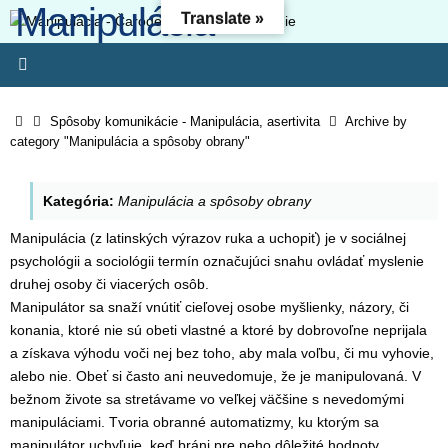
Manipulácia -
Skip
Translate »
to
Čarodejníctvo -
content
Oslobodenie
Home
Spôsoby komunikácie - Manipulácia, asertivita
Archive by
category "Manipulácia a spôsoby obrany"
Kresťanský web - Môj ľud hynie, lebo nemá poznania. Pretože si
odmietol poznanie, odmietnem ťa, nebudeš mi slúžiť ako kňaz.
Zákon svojho Boha si zabudol, aj ja zabudnem na tvojich synov. (O
Kategória:
Manipulácia a spôsoby obrany
4:6) Lebo odbojnosť je (ako) hriech čarodejníctva, svojvoľnosť je
(ako) hriech modlárstva. Pretože si pohrdol Pánovým slovom,
Manipulácia (z latinských výrazov ruka a uchopiť) je v sociálnej
zavrhne ťa, nebudeš kráľom!“ (1 Sam 15-23)
psychológii a sociológii termín označujúci snahu ovládať myslenie
druhej osoby či viacerých osôb.
Manipulátor sa snaží vnútiť cieľovej osobe myšlienky, názory, či
konania, ktoré nie sú obeti vlastné a ktoré by dobrovoľne neprijala
a získava výhodu voči nej bez toho, aby mala voľbu, či mu vyhovie,
alebo nie. Obeť si často ani neuvedomuje, že je manipulovaná. V
bežnom živote sa stretávame vo veľkej väčšine s nevedomými
manipuláciami. Tvoria obranné automatizmy, ku ktorým sa
manipulátor uchyľuje, keď bráni pre neho dôležité hodnoty