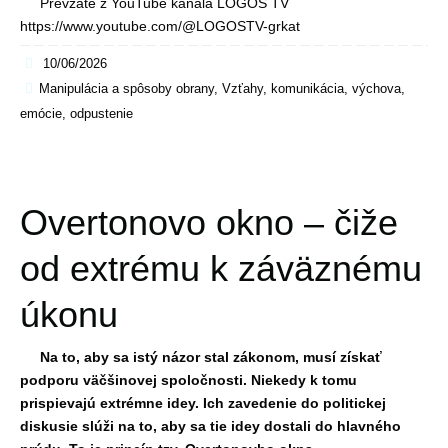
Prevzaté z YouTube kanála LOGOS TV
https://www.youtube.com/@LOGOSTV-grkat
10/06/2026
Manipulácia a spôsoby obrany
,
Vzťahy, komunikácia, výchova,
emócie, odpustenie
Overtonovo okno – čiže
od extrému k záväznému
úkonu
Na to, aby sa istý názor stal zákonom, musí získať
podporu väčšinovej spoločnosti. Niekedy k tomu
prispievajú extrémne idey. Ich zavedenie do politickej
diskusie slúži na to, aby sa tie idey dostali do hlavného