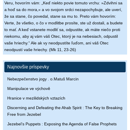
Veru, hovorím vám: „Keď niekto povie tomuto vrchu: »Zdvihni sa
a hoď sa do mora,« a vo svojom srdci nezapochybuje, ale uverí,
že sa stane, čo povedal, stane sa mu to. Preto vám hovorím:
Verte, že všetko, o čo v modlitbe prosíte, ste už dostali, a budete
to mať. A keď vstanete modliť sa, odpustite, ak máte niečo proti
niekomu, aby aj vám váš Otec, ktorý je na nebesiach, odpustil
vaše hriechy.“ Ale ak vy neodpustíte ľuďom, ani váš Otec
neodpustí vaše hriechy. (Mk 11, 23-26)
Najnovšie príspevky
Nebezpečenstvo jogy . o.Matuš Marcin
Manipulace ve výchově
Hranice v mezilidských vztazích
Discerning and Defeating the Ahab Spirit : The Key to Breaking
Free from Jezebel
Jezebel’s Puppets : Exposing the Agenda of False Prophets