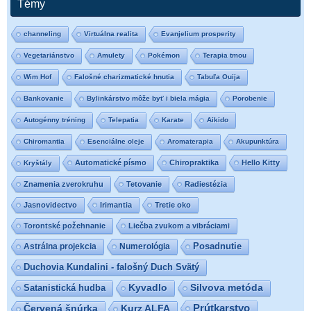
Témy
channeling
Virtuálna realita
Evanjelium prosperity
Vegetariánstvo
Amulety
Pokémon
Terapia tmou
Wim Hof
Falošné charizmatické hnutia
Tabuľa Ouija
Bankovanie
Bylinkárstvo môže byť i biela mágia
Porobenie
Autogénny tréning
Telepatia
Karate
Aikido
Chiromantia
Esenciálne oleje
Aromaterapia
Akupunktúra
Automatické písmo
Chiropraktika
Hello Kitty
Kryštály
Znamenia zverokruhu
Tetovanie
Radiestézia
Jasnovidectvo
Irimantia
Tretie oko
Torontské požehnanie
Liečba zvukom a vibráciami
Posadnutie
Astrálna projekcia
Numerológia
Duchovia Kundalini - falošný Duch Svätý
Satanistická hudba
Kyvadlo
Silvova metóda
Prútkarstvo
Červená šnúrka
Kurz ALFA