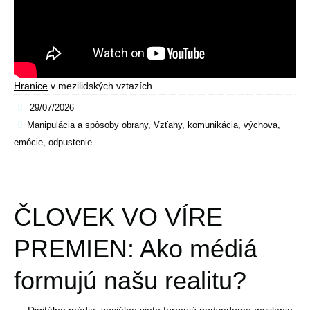
Hranice
v mezilidských vztazích
29/07/2026
Manipulácia a spôsoby obrany
,
Vzťahy, komunikácia, výchova,
emócie, odpustenie
ČLOVEK VO VÍRE
PREMIEN: Ako médiá
formujú našu realitu?
Digitálne média, sociálne siete formujú podvedome myslenie