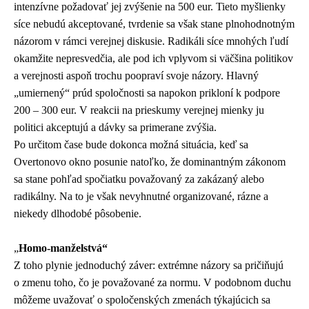
intenzívne požadovať jej zvýšenie na 500 eur. Tieto myšlienky
síce nebudú akceptované, tvrdenie sa však stane plnohodnotným
názorom v rámci verejnej diskusie. Radikáli síce mnohých ľudí
okamžite nepresvedčia, ale pod ich vplyvom si väčšina politikov
a verejnosti aspoň trochu poopraví svoje názory. Hlavný
„umiernený“ prúd spoločnosti sa napokon prikloní k podpore
200 – 300 eur. V reakcii na prieskumy verejnej mienky ju
politici akceptujú a dávky sa primerane zvýšia.
Po určitom čase bude dokonca možná situácia, keď sa
Overtonovo okno posunie natoľko, že dominantným zákonom
sa stane pohľad spočiatku považovaný za zakázaný alebo
radikálny. Na to je však nevyhnutné organizované, rázne a
niekedy dlhodobé pôsobenie.
„
Homo-manželstvá“
Z toho plynie jednoduchý záver: extrémne názory sa pričiňujú
o zmenu toho, čo je považované za normu. V podobnom duchu
môžeme uvažovať o spoločenských zmenách týkajúcich sa