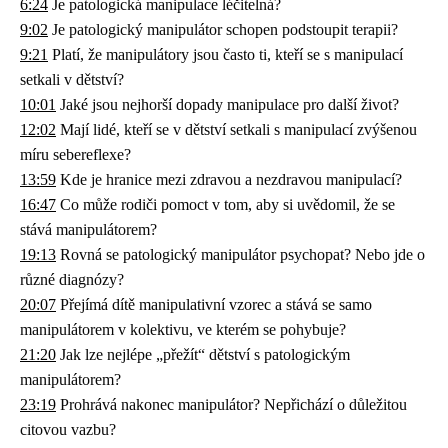
6:24
Je patologická manipulace léčitelná?
9:02
Je patologický manipulátor schopen podstoupit terapii?
9:21
Platí, že manipulátory jsou často ti, kteří se s manipulací
setkali v dětství?
10:01
Jaké jsou nejhorší dopady manipulace pro další život?
12:02
Mají lidé, kteří se v dětství setkali s manipulací zvýšenou
míru sebereflexe?
13:59
Kde je hranice mezi zdravou a nezdravou manipulací?
16:47
Co může rodiči pomoct v tom, aby si uvědomil, že se
stává manipulátorem?
19:13
Rovná se patologický manipulátor psychopat? Nebo jde o
různé diagnózy?
20:07
Přejímá dítě manipulativní vzorec a stává se samo
manipulátorem v kolektivu, ve kterém se pohybuje?
21:20
Jak lze nejlépe „přežít“ dětství s patologickým
manipulátorem?
23:19
Prohrává nakonec manipulátor? Nepřichází o důležitou
citovou vazbu?