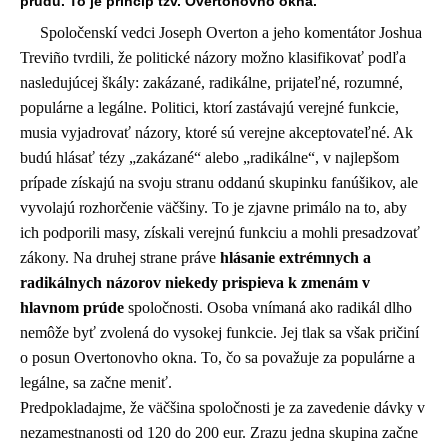
prúdu. To je princíp tzv. Overtonovho okna.
Spoločenskí vedci Joseph Overton a jeho komentátor Joshua
Treviño tvrdili, že politické názory možno klasifikovať podľa
nasledujúcej škály: zakázané, radikálne, prijateľné, rozumné,
populárne a legálne. Politici, ktorí zastávajú verejné funkcie,
musia vyjadrovať názory, ktoré sú verejne akceptovateľné. Ak
budú hlásať tézy „zakázané“ alebo „radikálne“, v najlepšom
prípade získajú na svoju stranu oddanú skupinku fanúšikov, ale
vyvolajú rozhorčenie väčšiny. To je zjavne primálo na to, aby
ich podporili masy, získali verejnú funkciu a mohli presadzovať
zákony. Na druhej strane práve
hlásanie extrémnych a
radikálnych názorov niekedy prispieva k zmenám v
hlavnom prúde
spoločnosti. Osoba vnímaná ako radikál dlho
nemôže byť zvolená do vysokej funkcie. Jej tlak sa však pričiní
o posun Overtonovho okna. To, čo sa považuje za populárne a
legálne, sa začne meniť.
Predpokladajme, že väčšina spoločnosti je za zavedenie dávky v
nezamestnanosti od 120 do 200 eur. Zrazu jedna skupina začne