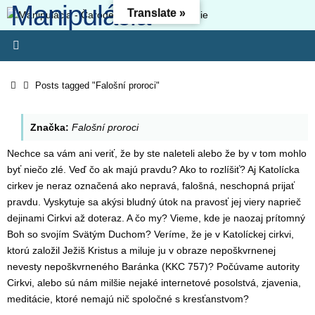
Manipulácia -
Skip
Translate »
to
Čarodejníctvo -
content
Oslobodenie
Home
Posts tagged "Falošní proroci"
Kresťanský web - Môj ľud hynie, lebo nemá poznania. Pretože si
odmietol poznanie, odmietnem ťa, nebudeš mi slúžiť ako kňaz.
Značka:
Falošní proroci
Zákon svojho Boha si zabudol, aj ja zabudnem na tvojich synov. (O
4:6) Lebo odbojnosť je (ako) hriech čarodejníctva, svojvoľnosť je
Nechce sa vám ani veriť, že by ste naleteli alebo že by v tom mohlo
(ako) hriech modlárstva. Pretože si pohrdol Pánovým slovom,
byť niečo zlé. Veď čo ak majú pravdu? Ako to rozlíšiť? Aj Katolícka
zavrhne ťa, nebudeš kráľom!“ (1 Sam 15-23)
cirkev je neraz označená ako nepravá, falošná, neschopná prijať
pravdu. Vyskytuje sa akýsi bludný útok na pravosť jej viery naprieč
dejinami Cirkvi až doteraz. A čo my? Vieme, kde je naozaj prítomný
Boh so svojím Svätým Duchom? Veríme, že je v Katolíckej cirkvi,
ktorú založil Ježiš Kristus a miluje ju v obraze nepoškvrnenej
nevesty nepoškvrneného Baránka (KKC 757)? Počúvame autority
Cirkvi, alebo sú nám milšie nejaké internetové posolstvá, zjavenia,
meditácie, ktoré nemajú nič spoločné s kresťanstvom?