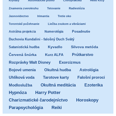
Automatické písmo
Chiropraktika
Hello Kitty
Kryštály
Znamenia zverokruhu
Tetovanie
Radiestézia
Jasnovidectvo
Irimantia
Tretie oko
Torontské požehnanie
Liečba zvukom a vibráciami
Posadnutie
Astrálna projekcia
Numerológia
Duchovia Kundalini - falošný Duch Svätý
Satanistická hudba
Kyvadlo
Silvova metóda
Prútkarstvo
Červená šnúrka
Kurz ALFA
Exorcizmus
Rozprávky Walt Disney
Bojové umenia
Okultná hudba
Astrológia
Uhlíková voda
Tarotove karty
Falošní proroci
Ezoterika
Modloslužba
Okultná meditácia
Hypnóza
Harry Potter
Charizmatické čarodejníctvo
Horoskopy
Parapsychológia
Reiki