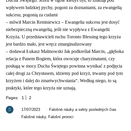
Ducha Świętego. Jeżeli w ogóle kiedyś był, to zniknął pod
wpływem ludzkiej pychy, pogoni za doznaniami, za ewangelią
sukcesu, pogonią za cudami
– mówił Marcin Remisiewicz – Ewangelia sukcesu jest dosyć
niebezpieczną ewangelią, jeśli nie wypływa z Ewangelii
Krzyża. U przedstawicieli ruchu Toronto Blessing tego krzyża
jest bardzo mało, jest wręcz zmarginalizowany
– dodawał Łukasz Malinowski Jak podkreślał Marcin, „głęboka
relacja z Panem Bogiem, która owocuje charyzmatami, czy
posługą w mocy Ducha Świętego powinna wynikać z podjęcia
całej drogi za Chrystusem, idziemy pod krzyż, trwamy pod tym
krzyżem i dalej do zmartwychwstania“. Według niego, to są
praktyki, które tego krzyża nie uznają.
Pages:
1
2
17/07/2023
Falošné náuky a sekty posledných čias
Falošné náuky
,
Falošní proroci