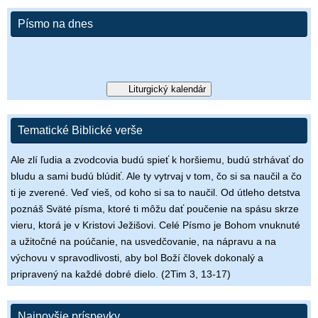
Písmo na dnes
Liturgický kalendár
Tematické Biblické verše
Ale zlí ľudia a zvodcovia budú spieť k horšiemu, budú strhávať do
bludu a sami budú blúdiť. Ale ty vytrvaj v tom, čo si sa naučil a čo
ti je zverené. Veď vieš, od koho si sa to naučil. Od útleho detstva
poznáš Sväté písma, ktoré ti môžu dať poučenie na spásu skrze
vieru, ktorá je v Kristovi Ježišovi. Celé Písmo je Bohom vnuknuté
a užitočné na poúčanie, na usvedčovanie, na nápravu a na
výchovu v spravodlivosti, aby bol Boží človek dokonalý a
pripravený na každé dobré dielo. (2Tim 3, 13-17)
Najnovšie príspevky