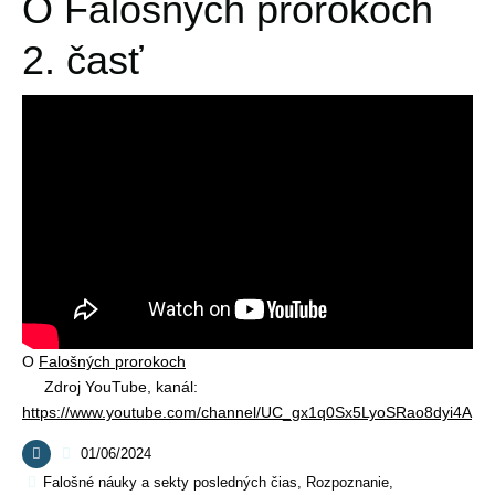
O Falošných prorokoch
2. časť
O
Falošných prorokoch
Zdroj YouTube, kanál:
https://www.youtube.com/channel/UC_gx1q0Sx5LyoSRao8dyi4A
01/06/2024
Falošné náuky a sekty posledných čias
,
Rozpoznanie,