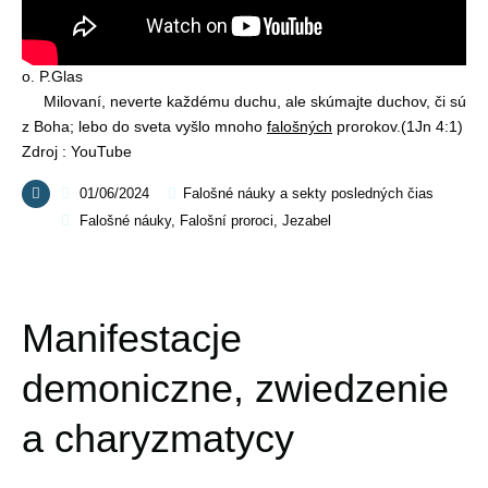
o. P.Glas
Milovaní, neverte každému duchu, ale skúmajte duchov, či sú
z Boha; lebo do sveta vyšlo mnoho
falošných
prorokov.(1Jn 4:1)
Zdroj : YouTube
01/06/2024
Falošné náuky a sekty posledných čias
Falošné náuky
,
Falošní proroci
,
Jezabel
Manifestacje
demoniczne, zwiedzenie
a charyzmatycy