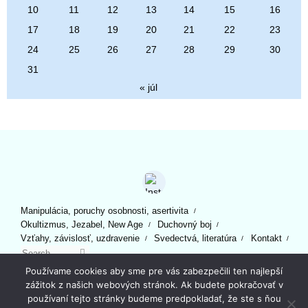
10
11
12
13
14
15
16
17
18
19
20
21
22
23
24
25
26
27
28
29
30
31
« júl
Manipulácia, poruchy osobnosti, asertivita
Okultizmus, Jezabel, New Age
Duchovný boj
Vzťahy, závislosť, uzdravenie
Svedectvá, literatúra
Kontakt
Search for:
Search
Powered by
Tempera
&
WordPress.
Používame cookies aby sme pre vás zabezpečili ten najlepší
zážitok z našich webových stránok. Ak budete pokračovať v
používaní tejto stránky budeme predpokladať, že ste s ňou