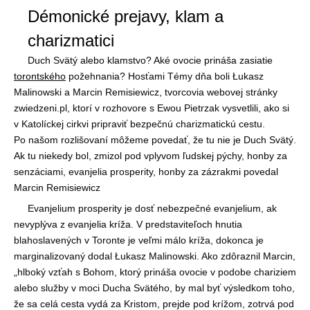
Démonické prejavy, klam a
charizmatici
Duch Svätý alebo klamstvo? Aké ovocie prináša zasiatie
torontského
požehnania? Hosťami Témy dňa boli Łukasz
Malinowski a Marcin Remisiewicz, tvorcovia webovej stránky
zwiedzeni.pl, ktorí v rozhovore s Ewou Pietrzak vysvetlili, ako si
v Katolíckej cirkvi pripraviť bezpečnú charizmatickú cestu.
Po našom rozlišovaní môžeme povedať, že tu nie je Duch Svätý.
Ak tu niekedy bol, zmizol pod vplyvom ľudskej pýchy, honby za
senzáciami, evanjelia prosperity, honby za zázrakmi povedal
Marcin Remisiewicz
Evanjelium prosperity je dosť nebezpečné evanjelium, ak
nevyplýva z evanjelia kríža. V predstaviteľoch hnutia
blahoslavených v Toronte je veľmi málo kríža, dokonca je
marginalizovaný dodal Łukasz Malinowski. Ako zdôraznil Marcin,
„hlboký vzťah s Bohom, ktorý prináša ovocie v podobe chariziem
alebo služby v moci Ducha Svätého, by mal byť výsledkom toho,
že sa celá cesta vydá za Kristom, prejde pod krížom, zotrvá pod