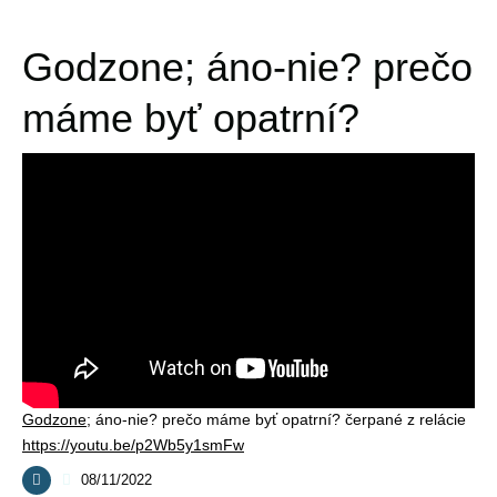
Godzone; áno-nie? prečo
máme byť opatrní?
Godzone
; áno-nie? prečo máme byť opatrní? čerpané z relácie
https://youtu.be/p2Wb5y1smFw
08/11/2022