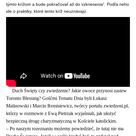
týmto krížom a bude pokračovať až do vzkriesenia“. Podľa neho
ide o praktiky, ktoré tento kríž neuznávajú.
Duch Święty czy zwiedzenie? Jakie owoce przynosi zasiew
Toronto Blessing? Gośćmi Tematu Dnia byli Łukasz
Malinowski i Marcin Remisiewicz, twórcy portalu zwiedzeni.pl,
którzy w rozmowie z Ewą Pietrzak wyjaśniali, jak ułożyć
bezpieczną drogę charyzmatyczną w Kościele katolickim.
– Po naszym rozeznaniu możemy powiedzieć, że tutaj nie ma