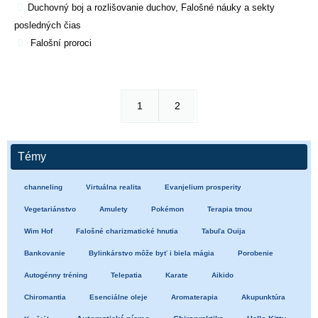
Duchovný boj a rozlišovanie duchov
,
Falošné náuky a sekty
posledných čias
Falošní proroci
1
2
Témy
channeling
Virtuálna realita
Evanjelium prosperity
Vegetariánstvo
Amulety
Pokémon
Terapia tmou
Wim Hof
Falošné charizmatické hnutia
Tabuľa Ouija
Bankovanie
Bylinkárstvo môže byť i biela mágia
Porobenie
Autogénny tréning
Telepatia
Karate
Aikido
Chiromantia
Esenciálne oleje
Aromaterapia
Akupunktúra