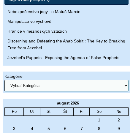
Nebezpečenstvo jogy . o.Matuš Marcin
Manipulace ve výchově
Hranice v mezilidských vztazích
Discerning and Defeating the Ahab Spirit : The Key to Breaking
Free from Jezebel
Jezebel’s Puppets : Exposing the Agenda of False Prophets
Kategórie
august 2026
Po
Ut
St
Št
Pi
So
Ne
1
2
3
4
5
6
7
8
9