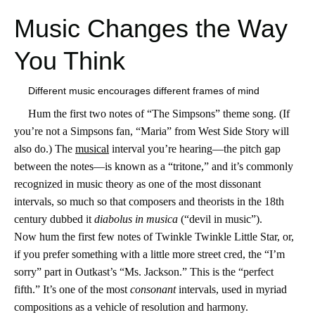
Music Changes the Way
You Think
Different music encourages different frames of mind
Hum the first two notes of “The Simpsons” theme song. (If
you’re not a Simpsons fan, “Maria” from West Side Story will
also do.) The
musical
interval you’re hearing—the pitch gap
between the notes—is known as a “tritone,” and it’s commonly
recognized in music theory as one of the most dissonant
intervals, so much so that composers and theorists in the 18th
century dubbed it
diabolus in musica
(“devil in music”).
Now hum the first few notes of Twinkle Twinkle Little Star, or,
if you prefer something with a little more street cred, the “I’m
sorry” part in Outkast’s “Ms. Jackson.” This is the “perfect
fifth.” It’s one of the most
consonant
intervals, used in myriad
compositions as a vehicle of resolution and harmony.