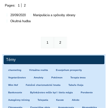
Pages:
1
2
20/09/2020
Manipulácia a spôsoby obrany
Okultná hudba
1
2
Témy
channeling
Virtuálna realita
Evanjelium prosperity
Vegetariánstvo
Amulety
Pokémon
Terapia tmou
Wim Hof
Falošné charizmatické hnutia
Tabuľa Ouija
Bankovanie
Bylinkárstvo môže byť i biela mágia
Porobenie
Autogénny tréning
Telepatia
Karate
Aikido
Chiromantia
Esenciálne oleje
Aromaterapia
Akupunktúra