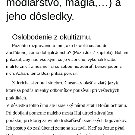
modlárstvo, mágia,…) a
jeho dôsledky.
Oslobodenie z okultizmu.
Poznáte rozprávanie o tom, ako Izraeliti cestou do
Zasľúbenej zeme dobíjali Jericho? (Pozri Joz 7 kapitola). Boh im
prikázal, aby nad všetkým, čo je v Jerichu, vykonali kliatbu –
mali to zničiť a nesmeli si so sebou nič zobrať. Lenže jeden z
nich, Achan, tento Boží príkaz porušil.
Z Jericha si zobral striebro, šineársky plášť a zlatý jazyk,
ktoré sa podľa mienky odborníkov používali pri vešteckých
praktikách.
V dôsledku tohto činu ale Izraelský národ stratil Božiu ochranu.
Pri dobíjaní pomerne malého mesta Haj utrpel zdrvujúcu
porážku, pri ktorej zahynulo tridsaťšesť izraelských bojovníkov.
Ich postup do zasľúbenej zeme sa zastavil. Keď sa Jozue pýtal