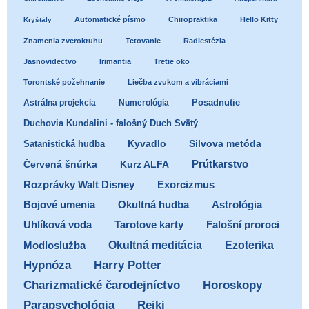
Automatické písmo
Chiropraktika
Hello Kitty
Kryštály
Znamenia zverokruhu
Tetovanie
Radiestézia
Jasnovidectvo
Irimantia
Tretie oko
Torontské požehnanie
Liečba zvukom a vibráciami
Posadnutie
Astrálna projekcia
Numerológia
Duchovia Kundalini - falošný Duch Svätý
Satanistická hudba
Kyvadlo
Silvova metóda
Prútkarstvo
Červená šnúrka
Kurz ALFA
Exorcizmus
Rozprávky Walt Disney
Bojové umenia
Okultná hudba
Astrológia
Uhlíková voda
Tarotove karty
Falošní proroci
Ezoterika
Modloslužba
Okultná meditácia
Hypnóza
Harry Potter
Charizmatické čarodejníctvo
Horoskopy
Parapsychológia
Reiki