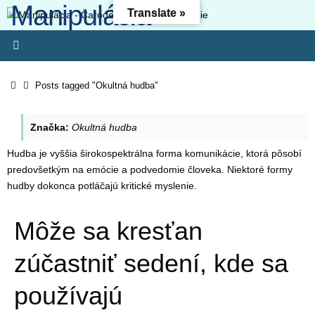
Manipulácia -
Skip
Translate »
to
Čarodejníctvo -
content
Oslobodenie
Home
Posts tagged "Okultná hudba"
Kresťanský web - Môj ľud hynie, lebo nemá poznania. Pretože si
odmietol poznanie, odmietnem ťa, nebudeš mi slúžiť ako kňaz.
Značka:
Okultná hudba
Zákon svojho Boha si zabudol, aj ja zabudnem na tvojich synov. (O
4:6) Lebo odbojnosť je (ako) hriech čarodejníctva, svojvoľnosť je
Hudba je vyššia širokospektrálna forma komunikácie, ktorá pôsobí
(ako) hriech modlárstva. Pretože si pohrdol Pánovým slovom,
predovšetkým na emócie a podvedomie človeka. Niektoré formy
zavrhne ťa, nebudeš kráľom!“ (1 Sam 15-23)
hudby dokonca potláčajú kritické myslenie.
Môže sa kresťan
zúčastniť sedení, kde sa
používajú