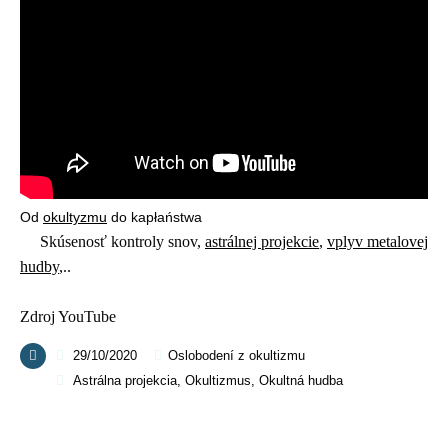
Od
okultyzmu
do kapłaństwa
Skúsenosť kontroly snov,
astrálnej projekcie
,
vplyv metalovej
hudby
,..
Zdroj YouTube
29/10/2020
Oslobodení z okultizmu
Astrálna projekcia
,
Okultizmus
,
Okultná hudba