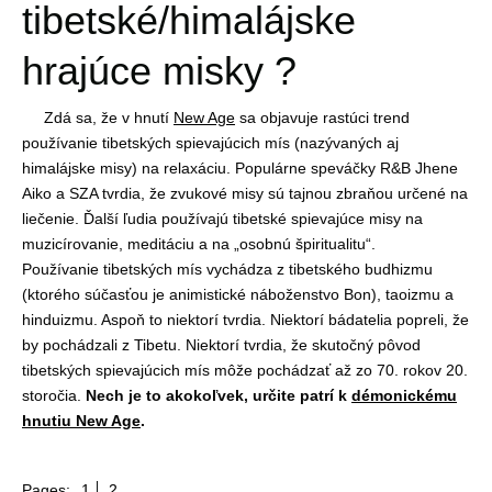
tibetské/himalájske
hrajúce misky ?
Zdá sa, že v hnutí
New Age
sa objavuje rastúci trend
používanie tibetských spievajúcich mís (nazývaných aj
himalájske misy) na relaxáciu. Populárne speváčky R&B Jhene
Aiko a SZA tvrdia, že zvukové misy sú tajnou zbraňou určené na
liečenie. Ďalší ľudia používajú tibetské spievajúce misy na
muzicírovanie, meditáciu a na „osobnú špiritualitu“.
Používanie tibetských mís vychádza z tibetského budhizmu
(ktorého súčasťou je animistické náboženstvo Bon), taoizmu a
hinduizmu. Aspoň to niektorí tvrdia. Niektorí bádatelia popreli, že
by pochádzali z Tibetu. Niektorí tvrdia, že skutočný pôvod
tibetských spievajúcich mís môže pochádzať až zo 70. rokov 20.
storočia.
Nech je to akokoľvek, určite patrí k
démonickému
hnutiu New Age
.
Pages:
1
2