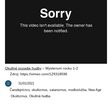
Okultné pozadie hudby
– Mysterium rocku 1-2
Zdroj: https://vimeo.com/129318596
31/01/2021
Čarodejníctvo, okultizmus, satanizmus, modloslužba
,
New Age
Okultizmus
,
Okultná hudba