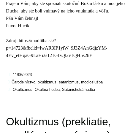
Prajem Vám, aby ste spoznali skutočnú Božiu lásku a moc jeho
Ducha, aby ste boli vnímavý na jeho vnuknutia a vôľu.
Pán Vám žehnaj!
Pavol Hucík
Zdroj: https://modlitba.sk/?
p=14723&fbclid=IwAR3IP1yiW_9J3Z4AnGdjzYM-
4Ev_etHqaG9LaHi3s121GIzQl2v1QH5s2hE
11/06/2023
Čarodejníctvo, okultizmus, satanizmus, modloslužba
Okultizmus
,
Okultná hudba
,
Satanistická hudba
Okultizmus (prekliatie,