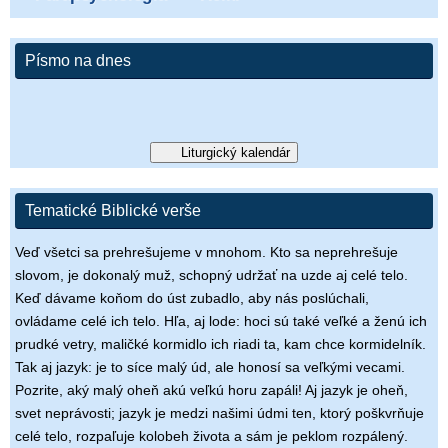
Písmo na dnes
Liturgický kalendár
Tematické Biblické verše
Veď všetci sa prehrešujeme v mnohom. Kto sa neprehrešuje
slovom, je dokonalý muž, schopný udržať na uzde aj celé telo.
Keď dávame koňom do úst zubadlo, aby nás poslúchali,
ovládame celé ich telo. Hľa, aj lode: hoci sú také veľké a ženú ich
prudké vetry, maličké kormidlo ich riadi ta, kam chce kormidelník.
Tak aj jazyk: je to síce malý úd, ale honosí sa veľkými vecami.
Pozrite, aký malý oheň akú veľkú horu zapáli! Aj jazyk je oheň,
svet neprávosti; jazyk je medzi našimi údmi ten, ktorý poškvrňuje
celé telo, rozpaľuje kolobeh života a sám je peklom rozpálený.