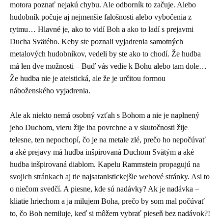
motora poznať nejakú chybu. Ale odborník to začuje. Alebo
hudobník počuje aj nejmenšie falošnosti alebo vybočenia z
rytmu… Hlavné je, ako to vidí Boh a ako to ladí s prejavmi
Ducha Svätého. Keby ste poznali vyjadrenia samotných
metalových hudobníkov, vedeli by ste ako to chodí. Že hudba
má len dve možnosti – Buď vás vedie k Bohu alebo tam dole…
Že hudba nie je ateistická, ale že je určitou formou
náboženského vyjadrenia.
Ale ak niekto nemá osobný vzťah s Bohom a nie je naplnený
jeho Duchom, vieru žije iba povrchne a v skutočnosti žije
telesne, ten nepochopí, čo je na metale zlé, prečo ho nepočúvať
a aké prejavy má hudba inšpirovaná Duchom Svätým a aké
hudba inšpirovaná diablom. Kapelu Rammstein propagujú na
svojich stránkach aj tie najsatanistickejšie webové stránky. Asi to
o niečom svedčí. A piesne, kde sú nadávky? Ak je nadávka –
kliatie hriechom a ja milujem Boha, prečo by som mal počúvať
to, čo Boh nemiluje, keď si môžem vybrať pieseň bez nadávok?!