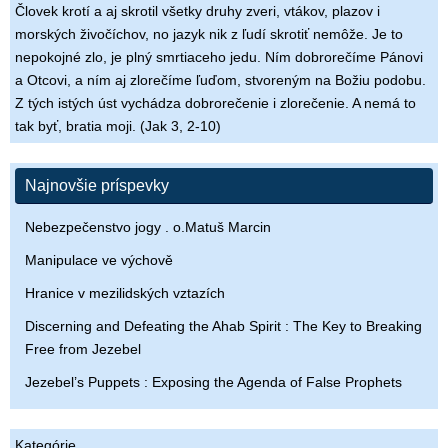
Človek krotí a aj skrotil všetky druhy zveri, vtákov, plazov i
morských živočíchov, no jazyk nik z ľudí skrotiť nemôže. Je to
nepokojné zlo, je plný smrtiaceho jedu. Ním dobrorečíme Pánovi
a Otcovi, a ním aj zlorečíme ľuďom, stvoreným na Božiu podobu.
Z tých istých úst vychádza dobrorečenie i zlorečenie. A nemá to
tak byť, bratia moji. (Jak 3, 2-10)
Najnovšie príspevky
Nebezpečenstvo jogy . o.Matuš Marcin
Manipulace ve výchově
Hranice v mezilidských vztazích
Discerning and Defeating the Ahab Spirit : The Key to Breaking
Free from Jezebel
Jezebel’s Puppets : Exposing the Agenda of False Prophets
Kategórie