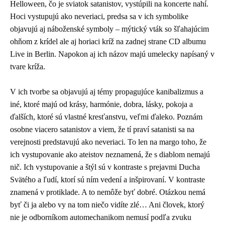
Helloween, čo je sviatok satanistov, vystúpili na koncerte nahí.
Hoci vystupujú ako neveriaci, predsa sa v ich symbolike
objavujú aj náboženské symboly – mýtický vták so šľahajúcim
ohňom z krídel ale aj horiaci kríž na zadnej strane CD albumu
Live in Berlin. Napokon aj ich názov majú umelecky napísaný v
tvare kríža.
V ich tvorbe sa objavujú aj témy propagujúce kanibalizmus a
iné, ktoré majú od krásy, harmónie, dobra, lásky, pokoja a
ďalších, ktoré sú vlastné kresťanstvu, veľmi ďaleko. Poznám
osobne viacero satanistov a viem, že tí praví satanisti sa na
verejnosti predstavujú ako neveriaci. To len na margo toho, že
ich vystupovanie ako ateistov neznamená, že s diablom nemajú
nič. Ich vystupovanie a štýl sú v kontraste s prejavmi Ducha
Svätého a ľudí, ktorí sú ním vedení a inšpirovaní. V kontraste
znamená v protiklade. A to nemôže byť dobré. Otázkou nemá
byť či ja alebo vy na tom niečo vidíte zlé… Ani človek, ktorý
nie je odborníkom automechanikom nemusí podľa zvuku