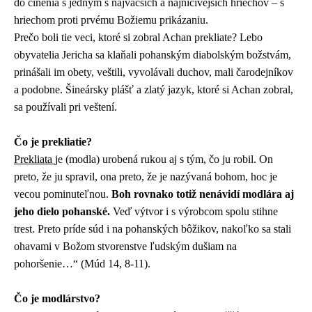
do činenia s jedným s najväčších a najničivejších hriechov – s
hriechom proti prvému Božiemu prikázaniu.
Prečo boli tie veci, ktoré si zobral Achan prekliate? Lebo
obyvatelia Jericha sa klaňali pohanským diabolským božstvám,
prinášali im obety, veštili, vyvolávali duchov, mali čarodejníkov
a podobne. Šineársky plášť a zlatý jazyk, ktoré si Achan zobral,
sa používali pri veštení.
Čo je prekliatie?
Prekliata
je (modla) urobená rukou aj s tým, čo ju robil. On
preto, že ju spravil, ona preto, že je nazývaná bohom, hoc je
vecou pominuteľnou.
Boh rovnako totiž nenávidí modlára aj
jeho dielo pohanské.
Veď výtvor i s výrobcom spolu stihne
trest. Preto príde súd i na pohanských bôžikov, nakoľko sa stali
ohavami v Božom stvorenstve ľudským dušiam na
pohoršenie…“ (Múd 14, 8-11).
Čo je modlárstvo?