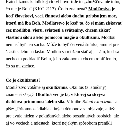
Katechizmus katolíckej cirkvi hovorí: Je to „zbožšťovanie toho,
čo nie je Boh“ (KKC 2113). Čo to znamená?
Modlárstvo
je
keď človekovi, veci, činnosti alebo duchu pripisujem moc,
ktorú má iba Boh. Modlárstvo je keď to, čo si mám získavať
cez modlitbu, vieru, sviatosti a sväteniny, chcem získať
vlastnou silou alebo pomocou mágie a okultizmu.
Modlou
nemusí byť len socha. Môže to byť červená šnúrka, amulet pre
šťastie alebo na lásku. Modlou sa môžem stať aj ja sám, keď sa
nechcem podriadiť Bohu, jeho zákonom a chcem robiť len to,
čo sa mi zachce.
Čo je okultizmus?
Modlárstvo voláme aj
okultizmus
. Okultus (z latinčiny)
znamená
skrytý
.
Okultná vec je tá, v ktorej sa skrýva
diablova prítomnosť alebo sila.
V knihe
Rituál exorcizmu
sa
píše: „Prítomnosť diabla a iných démonov sa objavuje, a tiež
prejavuje nielen v pokúšaných alebo posadnutých osobách, ale
aj vo veciach a miestach, ktoré nejakým spôsobom prenikli