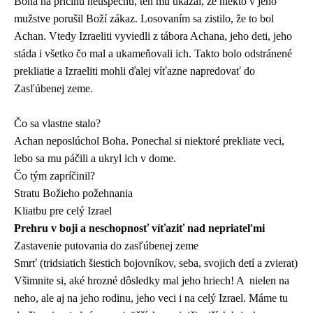
Boha na príčinu neúspechu, ten mu ukázal, že niekto v jeho
mužstve porušil Boží zákaz. Losovaním sa zistilo, že to bol
Achan. Vtedy Izraeliti vyviedli z tábora Achana, jeho deti, jeho
stáda i všetko čo mal a ukameňovali ich. Takto bolo odstránené
prekliatie a Izraeliti mohli ďalej víťazne napredovať do
Zasľúbenej zeme.
Čo sa vlastne stalo?
Achan neposlúchol Boha. Ponechal si niektoré prekliate veci,
lebo sa mu páčili a ukryl ich v dome.
Čo tým zapríčinil?
Stratu Božieho požehnania
Kliatbu pre celý Izrael
Prehru v boji
a neschopnosť víťaziť nad nepriateľmi
Zastavenie putovania do zasľúbenej zeme
Smrť (tridsiatich šiestich bojovníkov, seba, svojich detí a zvierat)
Všimnite si, aké hrozné dôsledky mal jeho hriech! A nielen na
neho, ale aj na jeho rodinu, jeho veci i na celý Izrael. Máme tu