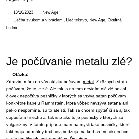
13/10/2023
New Age
Liečba zvukom a vibráciami
,
Liečiteľstvo
,
New Age
,
Okultná
hudba
Je počúvanie metalu zlé?
Otázka:
Zdravím mám na vás otázku počúvam
metal
. Z rôznych strán
počúvam, že to je zlé. Ale tak ja na tom nevidím nič zlé pokiaľ
človek nepočúva pesničky v ktorých sa vzýva satan počúvam
konkrétne kapelu Rammstein, ktorá vôbec nevzýva satana ani
peklo nespomína, sú to ateisti. Tak sa chcem spýtať či sa aj tak
dopúšťam hriechu a tak isto ako to je pesničky v ktorých sú
vulgarizmy. V tomto prípade mám na mysli také pesničky, ktoré
fakt majú normálny text povzbudzujú ma keď sa mi nič nechce
a ale ten človek tam zanadáva. Ďakujem