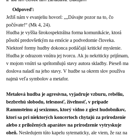
Odpoveď:
Ježiš nám v evanjeliu hovorí: „„Dávajte pozor na to, čo
počúvate!“ (Mk 4, 24).
Hudba je vyššia širokospektrálna forma komunikácie, ktorá
pôsobí predovšetkým na emócie a podvedomie človeka.
Niektoré formy hudby dokonca potláčajú kritické myslenie.
Hudba je odrazom vnútra jej tvorcu. Ak ju nekriticky prijímam,
v mojom vnútri sa sprítomňujú stavy autora skladby. Pieseň ma
doslova naladí na jeho stavy. V hudbe sa okrem slov používa
najmä veľa symbolov a metafor.
Metalová hudba je agresívna, vyjadruje vzburu, rebéliu,
bezbrehú slobodu, telesnosť, živelnosť, v prípade
Rammsteinu aj sexizmus, ktorý vidno z giest hudobníkov,
ktorí sa pri niektorých koncertoch chytajú za prirodzenie
alebo z priložených aparátov na prirodzenie vytryskuje
oheň.
Nesledujem túto kapelu sytematicky, ale viem, že raz na