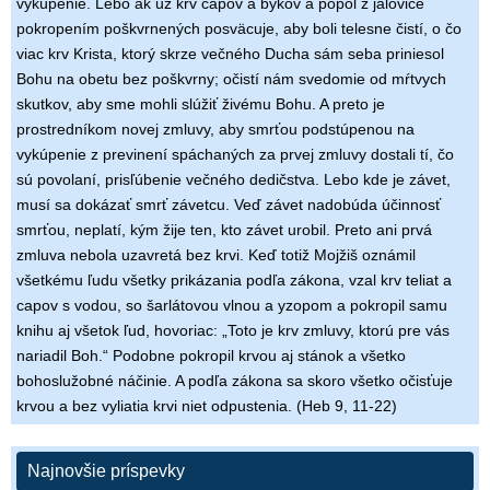
vykúpenie. Lebo ak už krv capov a býkov a popol z jalovice
pokropením poškvrnených posväcuje, aby boli telesne čistí, o čo
viac krv Krista, ktorý skrze večného Ducha sám seba priniesol
Bohu na obetu bez poškvrny; očistí nám svedomie od mŕtvych
skutkov, aby sme mohli slúžiť živému Bohu. A preto je
prostredníkom novej zmluvy, aby smrťou podstúpenou na
vykúpenie z previnení spáchaných za prvej zmluvy dostali tí, čo
sú povolaní, prisľúbenie večného dedičstva. Lebo kde je závet,
musí sa dokázať smrť závetcu. Veď závet nadobúda účinnosť
smrťou, neplatí, kým žije ten, kto závet urobil. Preto ani prvá
zmluva nebola uzavretá bez krvi. Keď totiž Mojžiš oznámil
všetkému ľudu všetky prikázania podľa zákona, vzal krv teliat a
capov s vodou, so šarlátovou vlnou a yzopom a pokropil samu
knihu aj všetok ľud, hovoriac: „Toto je krv zmluvy, ktorú pre vás
nariadil Boh.“ Podobne pokropil krvou aj stánok a všetko
bohoslužobné náčinie. A podľa zákona sa skoro všetko očisťuje
krvou a bez vyliatia krvi niet odpustenia. (Heb 9, 11-22)
Najnovšie príspevky