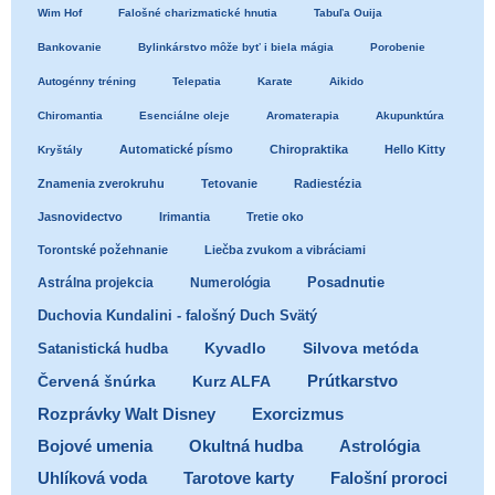
Wim Hof
Falošné charizmatické hnutia
Tabuľa Ouija
Bankovanie
Bylinkárstvo môže byť i biela mágia
Porobenie
Autogénny tréning
Telepatia
Karate
Aikido
Chiromantia
Esenciálne oleje
Aromaterapia
Akupunktúra
Automatické písmo
Chiropraktika
Hello Kitty
Kryštály
Znamenia zverokruhu
Tetovanie
Radiestézia
Jasnovidectvo
Irimantia
Tretie oko
Torontské požehnanie
Liečba zvukom a vibráciami
Posadnutie
Astrálna projekcia
Numerológia
Duchovia Kundalini - falošný Duch Svätý
Satanistická hudba
Kyvadlo
Silvova metóda
Prútkarstvo
Červená šnúrka
Kurz ALFA
Exorcizmus
Rozprávky Walt Disney
Bojové umenia
Okultná hudba
Astrológia
Uhlíková voda
Tarotove karty
Falošní proroci