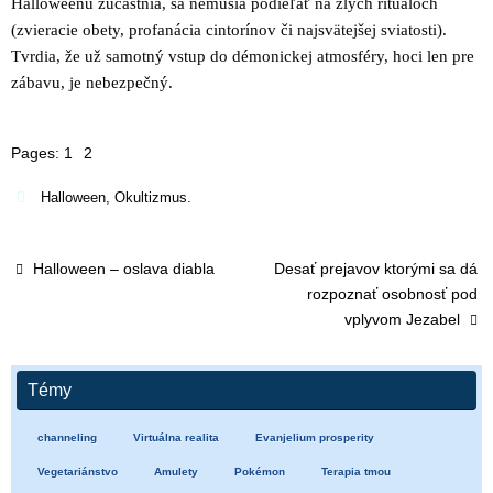
Halloweenu zúčastnia, sa nemusia podieľať na zlých rituáloch
(zvieracie obety, profanácia cintorínov či najsvätejšej sviatosti).
Tvrdia, že už samotný vstup do démonickej atmosféry, hoci len pre
zábavu, je nebezpečný.
Pages:
1
2
Halloween
,
Okultizmus
.
Halloween – oslava diabla
Desať prejavov ktorými sa dá
rozpoznať osobnosť pod
vplyvom Jezabel
Témy
channeling
Virtuálna realita
Evanjelium prosperity
Vegetariánstvo
Amulety
Pokémon
Terapia tmou