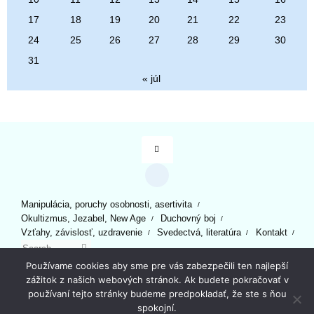
17
18
19
20
21
22
23
24
25
26
27
28
29
30
31
« júl
Manipulácia, poruchy osobnosti, asertivita
Okultizmus, Jezabel, New Age
Duchovný boj
Vzťahy, závislosť, uzdravenie
Svedectvá, literatúra
Kontakt
Search for:
Search
Powered by
Tempera
&
WordPress.
Používame cookies aby sme pre vás zabezpečili ten najlepší
zážitok z našich webových stránok. Ak budete pokračovať v
používaní tejto stránky budeme predpokladať, že ste s ňou
spokojní.