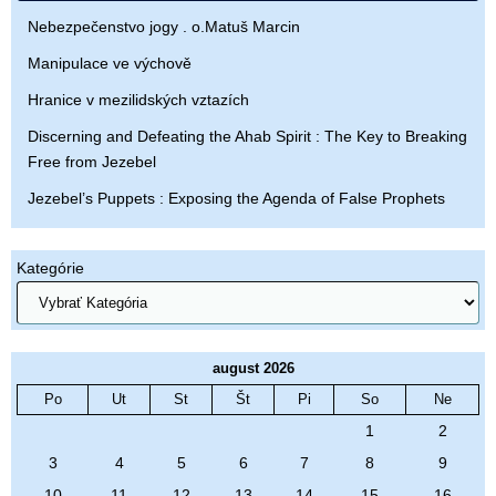
Nebezpečenstvo jogy . o.Matuš Marcin
Manipulace ve výchově
Hranice v mezilidských vztazích
Discerning and Defeating the Ahab Spirit : The Key to Breaking
Free from Jezebel
Jezebel’s Puppets : Exposing the Agenda of False Prophets
Kategórie
august 2026
Po
Ut
St
Št
Pi
So
Ne
1
2
3
4
5
6
7
8
9
10
11
12
13
14
15
16