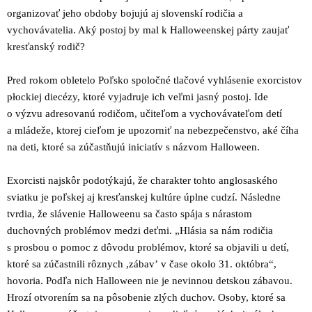
organizovať jeho obdoby bojujú aj slovenskí rodičia a
vychovávatelia. Aký postoj by mal k Halloweenskej párty zaujať
kresťanský rodič?
Pred rokom obletelo Poľsko spoločné tlačové vyhlásenie exorcistov
płockiej diecézy, ktoré vyjadruje ich veľmi jasný postoj. Ide
o výzvu adresovanú rodičom, učiteľom a vychovávateľom detí
a mládeže, ktorej cieľom je upozorniť na nebezpečenstvo, aké číha
na deti, ktoré sa zúčastňujú iniciatív s názvom Halloween.
Exorcisti najskôr podotýkajú, že charakter tohto anglosaského
sviatku je poľskej aj kresťanskej kultúre úplne cudzí. Následne
tvrdia, že slávenie Halloweenu sa často spája s nárastom
duchovných problémov medzi deťmi. „Hlásia sa nám rodičia
s prosbou o pomoc z dôvodu problémov, ktoré sa objavili u detí,
ktoré sa zúčastnili rôznych ,zábavʼ v čase okolo 31. októbra“,
hovoria. Podľa nich Halloween nie je nevinnou detskou zábavou.
Hrozí otvorením sa na pôsobenie zlých duchov. Osoby, ktoré sa