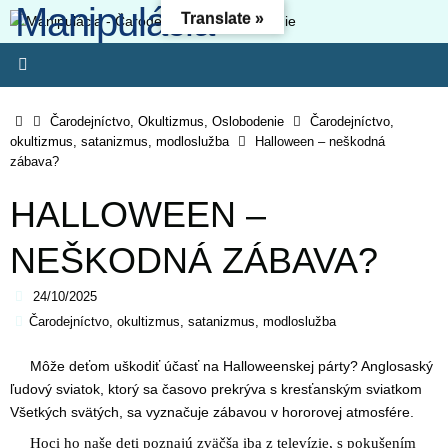
Manipulácia -
Skip
Translate »
to
Čarodejníctvo -
content
Oslobodenie
Home
Čarodejníctvo, Okultizmus, Oslobodenie
Čarodejníctvo,
okultizmus, satanizmus, modloslužba
Halloween – neškodná
Kresťanský web - Môj ľud hynie, lebo nemá poznania. Pretože si
zábava?
odmietol poznanie, odmietnem ťa, nebudeš mi slúžiť ako kňaz.
Zákon svojho Boha si zabudol, aj ja zabudnem na tvojich synov. (O
HALLOWEEN –
4:6) Lebo odbojnosť je (ako) hriech čarodejníctva, svojvoľnosť je
(ako) hriech modlárstva. Pretože si pohrdol Pánovým slovom,
NEŠKODNÁ ZÁBAVA?
zavrhne ťa, nebudeš kráľom!“ (1 Sam 15-23)
24/10/2025
Čarodejníctvo, okultizmus, satanizmus, modloslužba
Môže deťom uškodiť účasť na Halloweenskej párty? Anglosaský
ľudový sviatok, ktorý sa časovo prekrýva s kresťanským sviatkom
Všetkých svätých, sa vyznačuje zábavou v hororovej atmosfére.
Hoci ho naše deti poznajú zväčša iba z televízie, s pokušením