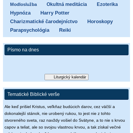
Ezoterika
Modloslužba
Okultná meditácia
Hypnóza
Harry Potter
Charizmatické čarodejníctvo
Horoskopy
Parapsychológia
Reiki
Písmo na dnes
Liturgický kalendár
Tematické Biblické verše
Ale keď prišiel Kristus, veľkňaz budúcich darov, cez väčší a
dokonalejší stánok, nie urobený rukou, to jest nie z tohto
stvoreného sveta, raz navždy vošiel do Svätyne, a to nie s krvou
capov a teliat, ale so svojou vlastnou krvou, a tak získal večné