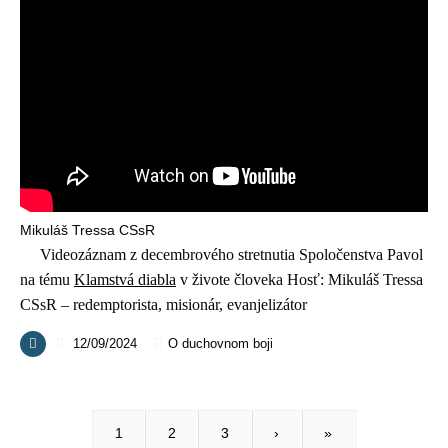
Mikuláš Tressa CSsR
Videozáznam z decembrového stretnutia Spoločenstva Pavol
na tému
Klamstvá diabla
v živote človeka Hosť: Mikuláš Tressa
CSsR – redemptorista, misionár, evanjelizátor
12/09/2024
O duchovnom boji
1
2
3
›
»