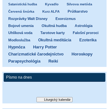
Satanistická hudba
Kyvadlo
Silvova metóda
Prútkarstvo
Červená šnúrka
Kurz ALFA
Exorcizmus
Rozprávky Walt Disney
Bojové umenia
Okultná hudba
Astrológia
Uhlíková voda
Tarotove karty
Falošní proroci
Ezoterika
Modloslužba
Okultná meditácia
Hypnóza
Harry Potter
Charizmatické čarodejníctvo
Horoskopy
Parapsychológia
Reiki
Písmo na dnes
Liturgický kalendár