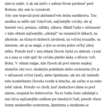
nám to nejde. A ak má niečo v našom živote prednosť pred
Bohom, aby sme to vyznávali.
Aby sme bojovali proti akémukoľvek druhu modlárstva. Tou
modlou sa môže stať čokoľvek, najčastejšie vzťahy, ale aj
hmotné veci, peniaze, zážitky, zábava. Mladí ľudia v súčasnosti
v tejto oblasti najčastejšie „ulietajú“ na omamných látkach, na
alkohole, na rôznych druhoch závislosti, na voľnej sexualite, na
internete, ale aj na mágii, a tým sa otvára jeden veľký zdroj
zlého. Pretože keď v inej oblasti človek zlyhá zo slabosti, vyzná
sa a zasa sa vráti späť do vzťahu plného lásky a dôvery voči
Bohu. V oblasti mágie, kde človek dá prvé miesto nejakej
skutočne zlej veci, okultným praktikám alebo ezoterizmu (čo je
v súčasnosti veľmi časté), alebo špiritizmu, tak ten zlý nielenže
toho konkrétneho človeka zvedie k hriechu, ale začne si na neho
robiť nárok. Pretože vo chvíli, keď zloduchovi dáme to prvé
miesto, neopustí ho dobrovoľne. Na to ľudia často zabúdajú a
toto býva najčastejším osídlom pre mnohých ľudí, pretože rôzne
formy moderného ezoterizmu, špiritizmu a okultizmu sa