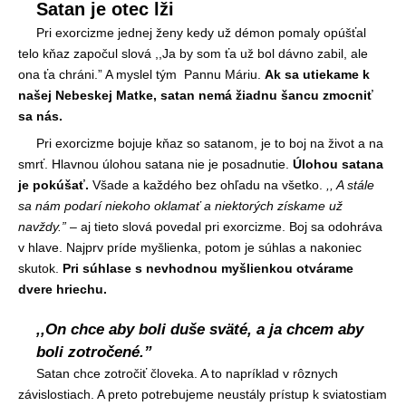
Satan je otec lži
Pri exorcizme jednej ženy kedy už démon pomaly opúšťal
telo kňaz započul slová ,,Ja by som ťa už bol dávno zabil, ale
ona ťa chráni.” A myslel tým Pannu Máriu.
Ak sa utiekame k
našej Nebeskej Matke, satan nemá žiadnu šancu zmocniť
sa nás.
Pri exorcizme bojuje kňaz so satanom, je to boj na život a na
smrť. Hlavnou úlohou satana nie je posadnutie.
Úlohou satana
je pokúšať.
Všade a každého bez ohľadu na všetko.
,, A stále
sa nám podarí niekoho oklamať a niektorých získame už
navždy.”
– aj tieto slová povedal pri exorcizme. Boj sa odohráva
v hlave. Najprv príde myšlienka, potom je súhlas a nakoniec
skutok.
Pri súhlase s nevhodnou myšlienkou otvárame
dvere hriechu.
,,On chce aby boli duše sväté, a ja chcem aby
boli zotročené.”
Satan chce zotročiť človeka. A to napríklad v rôznych
závislostiach. A preto potrebujeme neustály prístup k sviatostiam