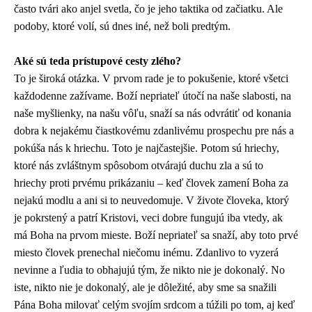
často tvári ako anjel svetla, čo je jeho taktika od začiatku. Ale
podoby, ktoré volí, sú dnes iné, než boli predtým.
Aké sú teda prístupové cesty zlého?
To je široká otázka. V prvom rade je to pokušenie, ktoré všetci
každodenne zažívame. Boží nepriateľ útočí na naše slabosti, na
naše myšlienky, na našu vôľu, snaží sa nás odvrátiť od konania
dobra k nejakému čiastkovému zdanlivému prospechu pre nás a
pokúša nás k hriechu. Toto je najčastejšie. Potom sú hriechy,
ktoré nás zvláštnym spôsobom otvárajú duchu zla a sú to
hriechy proti prvému prikázaniu – keď človek zamení Boha za
nejakú modlu a ani si to neuvedomuje. V živote človeka, ktorý
je pokrstený a patrí Kristovi, veci dobre fungujú iba vtedy, ak
má Boha na prvom mieste. Boží nepriateľ sa snaží, aby toto prvé
miesto človek prenechal niečomu inému. Zdanlivo to vyzerá
nevinne a ľudia to obhajujú tým, že nikto nie je dokonalý. No
iste, nikto nie je dokonalý, ale je dôležité, aby sme sa snažili
Pána Boha milovať celým svojím srdcom a túžili po tom, aj keď