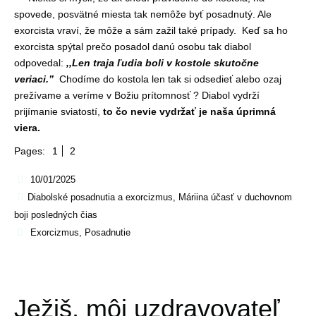
spovede, posvätné miesta tak nemôže byť posadnutý. Ale
exorcista vraví, že môže a sám zažil také prípady. Keď sa ho
exorcista spýtal prečo posadol danú osobu tak diabol
odpovedal:
,,Len traja ľudia boli v kostole skutočne
veriaci.”
Chodíme do kostola len tak si odsedieť alebo ozaj
prežívame a veríme v Božiu prítomnosť ? Diabol vydrží
prijímanie sviatostí,
to čo nevie vydržať je naša úprimná
viera.
Pages:
1
2
10/01/2025
Diabolské posadnutia a exorcizmus
,
Máriina účasť v duchovnom
boji posledných čias
Exorcizmus
,
Posadnutie
Ježiš, môj uzdravovateľ