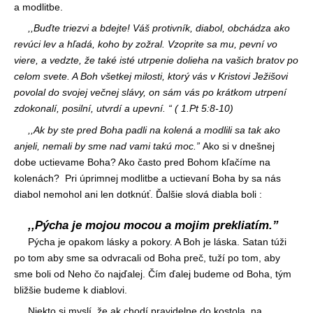
a modlitbe.
,,Buďte triezvi a bdejte! Váš protivník, diabol, obchádza ako
revúci lev a hľadá, koho by zožral. Vzoprite sa mu, pevní vo
viere, a vedzte, že také isté utrpenie dolieha na vašich bratov po
celom svete. A Boh všetkej milosti, ktorý vás v Kristovi Ježišovi
povolal do svojej večnej slávy, on sám vás po krátkom utrpení
zdokonalí, posilní, utvrdí a upevní. “ ( 1.Pt 5:8-10)
,,Ak by ste pred Boha padli na kolená a modlili sa tak ako
anjeli, nemali by sme nad vami takú moc.”
Ako si v dnešnej
dobe uctievame Boha? Ako často pred Bohom kľačíme na
kolenách? Pri úprimnej modlitbe a uctievaní Boha by sa nás
diabol nemohol ani len dotknúť. Ďalšie slová diabla boli :
,,Pýcha je mojou mocou a mojim prekliatím.”
Pýcha je opakom lásky a pokory. A Boh je láska. Satan túži
po tom aby sme sa odvracali od Boha preč, tuží po tom, aby
sme boli od Neho čo najďalej. Čím ďalej budeme od Boha, tým
bližšie budeme k diablovi.
Niekto si myslí, že ak chodí pravidelne do kostola, na