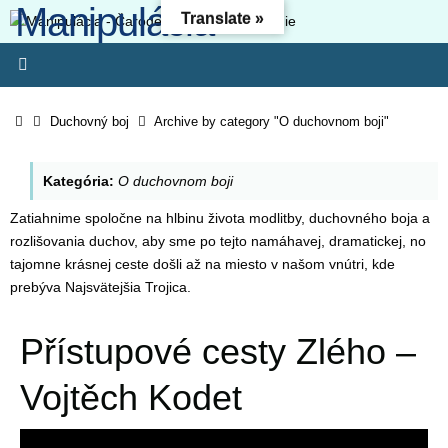
Manipulácia -
Skip
Translate »
to
Čarodejníctvo -
content
Oslobodenie
Home
Duchovný boj
Archive by category "O duchovnom boji"
Kresťanský web - Môj ľud hynie, lebo nemá poznania. Pretože si
odmietol poznanie, odmietnem ťa, nebudeš mi slúžiť ako kňaz.
Kategória:
O duchovnom boji
Zákon svojho Boha si zabudol, aj ja zabudnem na tvojich synov. (O
4:6) Lebo odbojnosť je (ako) hriech čarodejníctva, svojvoľnosť je
Zatiahnime spoločne na hlbinu života modlitby, duchovného boja a
(ako) hriech modlárstva. Pretože si pohrdol Pánovým slovom,
rozlišovania duchov, aby sme po tejto namáhavej, dramatickej, no
zavrhne ťa, nebudeš kráľom!“ (1 Sam 15-23)
tajomne krásnej ceste došli až na miesto v našom vnútri, kde
prebýva Najsvätejšia Trojica.
Přístupové cesty Zlého –
Vojtěch Kodet