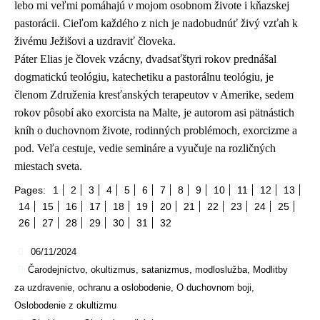
lebo mi veľmi pomáhajú
v
mojom osobnom živote i kňazskej
pastorácii. Cieľom každého z nich je nadobudnúť živý vzťah k
živému Ježišovi a uzdraviť človeka.
Páter Elias je človek vzácny, dvadsaťštyri rokov prednášal
dogmatickú teológiu, katechetiku a pastorálnu teológiu, je
členom Združenia kresťanských terapeutov v Amerike, sedem
rokov pôsobí ako exorcista na Malte, je autorom asi pätnástich
kníh o duchovnom živote, rodinných problémoch, exorcizme a
pod. Veľa cestuje, vedie semináre a vyučuje na rozličných
miestach sveta.
Pages:
1
2
3
4
5
6
7
8
9
10
11
12
13
14
15
16
17
18
19
20
21
22
23
24
25
26
27
28
29
30
31
32
06/11/2024
Čarodejníctvo, okultizmus, satanizmus, modloslužba
,
Modlitby
za uzdravenie, ochranu a oslobodenie
,
O duchovnom boji
,
Oslobodenie z okultizmu