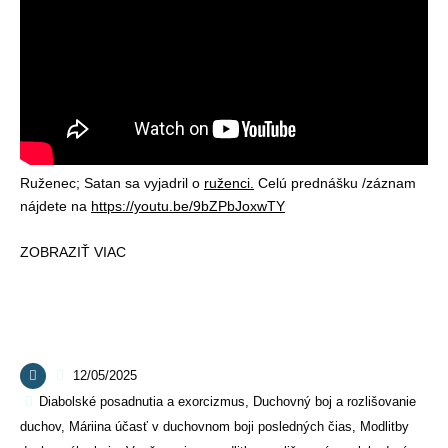
Ruženec; Satan sa vyjadril o
ruženci.
Celú prednášku /záznam
nájdete na
https://youtu.be/9bZPbJoxwTY
ZOBRAZIŤ VIAC
12/05/2025
Diabolské posadnutia a exorcizmus
,
Duchovný boj a rozlišovanie
duchov
,
Máriina účasť v duchovnom boji posledných čias
,
Modlitby