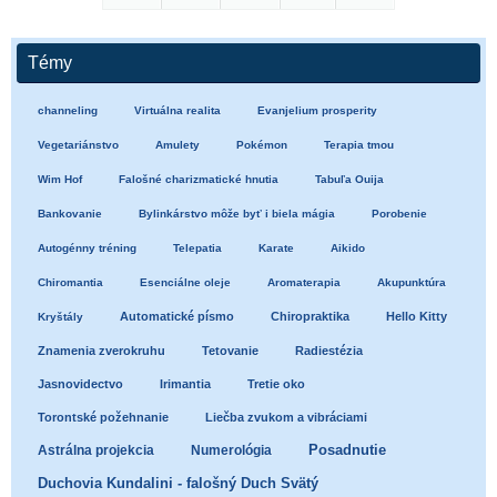
Témy
channeling
Virtuálna realita
Evanjelium prosperity
Vegetariánstvo
Amulety
Pokémon
Terapia tmou
Wim Hof
Falošné charizmatické hnutia
Tabuľa Ouija
Bankovanie
Bylinkárstvo môže byť i biela mágia
Porobenie
Autogénny tréning
Telepatia
Karate
Aikido
Chiromantia
Esenciálne oleje
Aromaterapia
Akupunktúra
Automatické písmo
Chiropraktika
Hello Kitty
Kryštály
Znamenia zverokruhu
Tetovanie
Radiestézia
Jasnovidectvo
Irimantia
Tretie oko
Torontské požehnanie
Liečba zvukom a vibráciami
Posadnutie
Astrálna projekcia
Numerológia
Duchovia Kundalini - falošný Duch Svätý