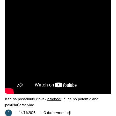
Keď sa posadnutý človek
oslobodí
, bude ho potom diabol
pokúšať ešte viac
14/11/2025
O duchovnom boji