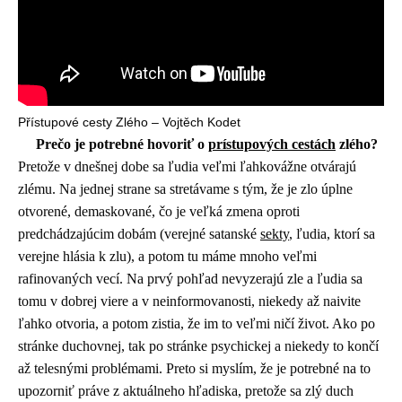
Přístupové cesty Zlého – Vojtěch Kodet
Prečo je potrebné hovoriť o
prístupových cestách
zlého?
Pretože v dnešnej dobe sa ľudia veľmi ľahkovážne otvárajú
zlému. Na jednej strane sa stretávame s tým, že je zlo úplne
otvorené, demaskované, čo je veľká zmena oproti
predchádzajúcim dobám (verejné satanské
sekty
, ľudia, ktorí sa
verejne hlásia k zlu), a potom tu máme mnoho veľmi
rafinovaných vecí. Na prvý pohľad nevyzerajú zle a ľudia sa
tomu v dobrej viere a v neinformovanosti, niekedy až naivite
ľahko otvoria, a potom zistia, že im to veľmi ničí život. Ako po
stránke duchovnej, tak po stránke psychickej a niekedy to končí
až telesnými problémami. Preto si myslím, že je potrebné na to
upozorniť práve z aktuálneho hľadiska, pretože sa zlý duch