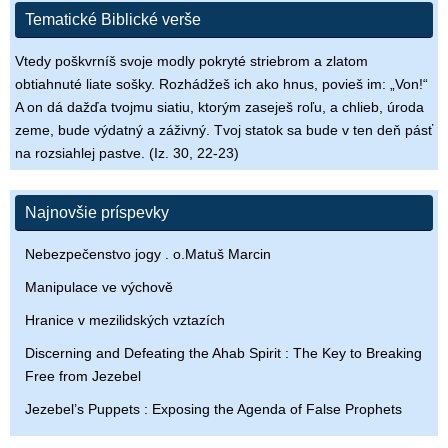
Tematické Biblické verše
Vtedy poškvrníš svoje modly pokryté striebrom a zlatom
obtiahnuté liate sošky. Rozhádžeš ich ako hnus, povieš im: „Von!“
A on dá dažďa tvojmu siatiu, ktorým zaseješ roľu, a chlieb, úroda
zeme, bude výdatný a záživný. Tvoj statok sa bude v ten deň pásť
na rozsiahlej pastve. (Iz. 30, 22-23)
Najnovšie príspevky
Nebezpečenstvo jogy . o.Matuš Marcin
Manipulace ve výchově
Hranice v mezilidských vztazích
Discerning and Defeating the Ahab Spirit : The Key to Breaking
Free from Jezebel
Jezebel’s Puppets : Exposing the Agenda of False Prophets