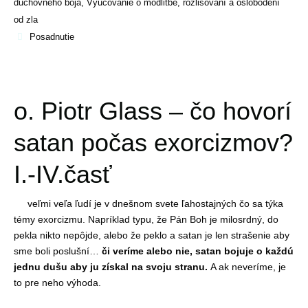
duchovného boja
,
Vyučovanie o modlitbe, rozlišovaní a oslobodení
od zla
Posadnutie
o. Piotr Glass – čo hovorí
satan počas exorcizmov?
I.-IV.časť
veľmi veľa ľudí je v dnešnom svete ľahostajných čo sa týka
témy exorcizmu. Napríklad typu, že Pán Boh je milosrdný, do
pekla nikto nepôjde, alebo že peklo a satan je len strašenie aby
sme boli poslušní…
či veríme alebo nie, satan bojuje o každú
jednu dušu aby ju získal na svoju stranu.
A ak neveríme, je
to pre neho výhoda.