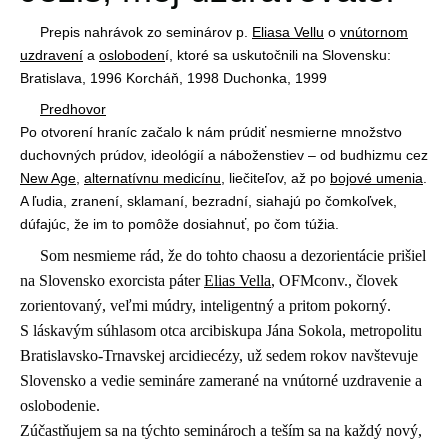
Prepis nahrávok zo seminárov p.
Eliasa Vellu
o
vnútornom
uzdravení
a
osloboden
í, ktoré sa uskutočnili na Slovensku:
Bratislava, 1996 Korcháň, 1998 Duchonka, 1999
Predhovor
Po otvorení hraníc začalo k nám prúdiť nesmierne množstvo
duchovných prúdov, ideológií a náboženstiev – od budhizmu cez
New Age
,
alternatívnu medicínu
, liečiteľov, až po
bojové umenia
.
A ľudia, zranení, sklamaní, bezradní, siahajú po čomkoľvek,
dúfajúc, že im to pomôže dosiahnuť, po čom túžia.
Som nesmieme rád, že do tohto chaosu a dezorientácie prišiel
na Slovensko exorcista páter
Elias Vella
, OFMconv., človek
zorientovaný, veľmi múdry, inteligentný a pritom pokorný.
S láskavým súhlasom otca arcibiskupa Jána Sokola, metropolitu
Bratislavsko-Trnavskej arcidiecézy, už sedem rokov navštevuje
Slovensko a vedie semináre zamerané na vnútorné uzdravenie a
oslobodenie.
Zúčastňujem sa na týchto seminároch a teším sa na každý nový,