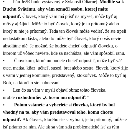
• Pán Ježiš bude vystavený v Sviatosti Oltárnej.
Modlite sa k
Duchu Svätému, aby vám označil osobu, ktorej máte
odpustiť.
Človek, ktorý vám má prísť na myseľ, môže byť aj
mŕtvy aj žijúci. Môže to byť človek, ktorý je tu prítomný alebo
ktorý tu nie je prítomný. Teda ten človek môže vedieť, že ste trpeli
nedostatkom lásky, alebo to môže byť človek, ktorý o vás nevie
absolútne nič. Je možné, že budete chcieť odpustiť človeku, o
ktorom už vôbec neviete, kde sa nachádza, ale vám spôsobil ranu.
• Človekom, ktorému budete chcieť odpustiť, môže byť váš
otec, matka, kňaz, učiteľ, sused, brat alebo sestra, človek, ktorý žije
s vami v jednej komunite, predstavený, ktokoľvek. Môže to byť aj
Boh, na ktorého ste nahnevaní.
• Len čo sa vám v mysli objaví obraz tohto človeka,
urobte
rozhodnutie: „Chcem mu odpustiť!“
•
Potom vstanete a vyberiete si človeka, ktorý by bol
vhodný na to, aby vám predstavoval toho, komu chcete
odpustiť.
Ak človek, ktorého ste si vybrali, je tu prítomný, môžete
ísť priamo za ním. Ale ak sa vám zdá problematické ísť za tým