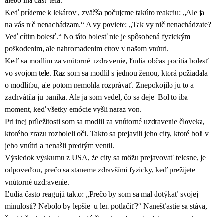
alebo iná časť tela.
Keď prídeme k lekárovi, zväčša počujeme takúto reakciu: „Ale ja
na vás nič nenachádzam.“ A vy poviete: „Tak vy nič nenachádzate?
Veď cítim bolesť.“ No táto bolesť nie je spôsobená fyzickým
poškodením, ale nahromadením citov v našom vnútri.
Keď sa modlím za vnútorné uzdravenie, ľudia občas pocítia bolesť
vo svojom tele. Raz som sa modlil s jednou ženou, ktorá požiadala
o modlitbu, ale potom nemohla rozprávať. Znepokojilo ju to a
zachvátila ju panika. Ale ja som vedel, čo sa deje. Bol to iba
moment, keď všetky emócie vyšli naraz von.
Pri inej príležitosti som sa modlil za vnútorné uzdravenie človeka,
ktorého zrazu rozboleli oči. Takto sa prejavili jeho city, ktoré boli v
jeho vnútri a nenašli predtým ventil.
Výsledok výskumu z USA, že city sa môžu prejavovať telesne, je
odpoveďou, prečo sa staneme zdravšími fyzicky, keď prežijete
vnútorné uzdravenie.
Ľudia často reagujú takto: „Prečo by som sa mal dotýkať svojej
minulosti? Nebolo by lepšie ju len potlačiť?“ Nanešťastie sa stáva,