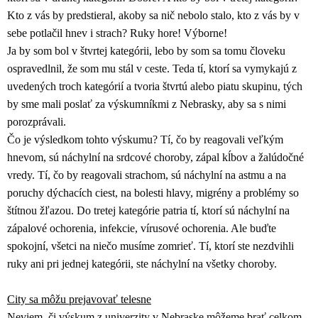
Kto z vás by predstieral, akoby sa nič nebolo stalo, kto z vás by v
sebe potlačil hnev i strach? Ruky hore! Výborne!
Ja by som bol v štvrtej kategórii, lebo by som sa tomu človeku
ospravedlnil, že som mu stál v ceste. Teda tí, ktorí sa vymykajú z
uvedených troch kategórií a tvoria štvrtú alebo piatu skupinu, tých
by sme mali poslať za výskumníkmi z Nebrasky, aby sa s nimi
porozprávali.
Čo je výsledkom tohto výskumu? Tí, čo by reagovali veľkým
hnevom, sú náchylní na srdcové choroby, zápal kĺbov a žalúdočné
vredy. Tí, čo by reagovali strachom, sú náchylní na astmu a na
poruchy dýchacích ciest, na bolesti hlavy, migrény a problémy so
štítnou žľazou. Do tretej kategórie patria tí, ktorí sú náchylní na
zápalové ochorenia, infekcie, vírusové ochorenia. Ale buďte
spokojní, všetci na niečo musíme zomrieť. Tí, ktorí ste nezdvihli
ruky ani pri jednej kategórii, ste náchylní na všetky choroby.
City sa môžu prejavovať telesne
Neviem, či výskum z univerzity v Nebraske môžeme brať celkom