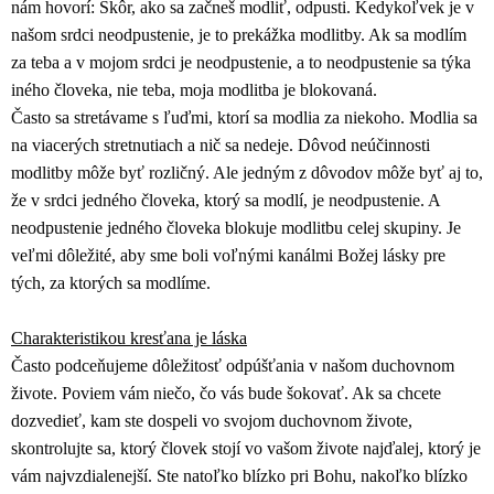
nám hovorí: Skôr, ako sa začneš modliť, odpusti. Kedykoľvek je v
našom srdci neodpustenie, je to prekážka modlitby. Ak sa modlím
za teba a v mojom srdci je neodpustenie, a to neodpustenie sa týka
iného človeka, nie teba, moja modlitba je blokovaná.
Často sa stretávame s ľuďmi, ktorí sa modlia za niekoho. Modlia sa
na viacerých stretnutiach a nič sa nedeje. Dôvod neúčinnosti
modlitby môže byť rozličný. Ale jedným z dôvodov môže byť aj to,
že v srdci jedného človeka, ktorý sa modlí, je neodpustenie. A
neodpustenie jedného človeka blokuje modlitbu celej skupiny. Je
veľmi dôležité, aby sme boli voľnými kanálmi Božej lásky pre
tých, za ktorých sa modlíme.
Charakteristikou kresťana je láska
Často podceňujeme dôležitosť odpúšťania v našom duchovnom
živote. Poviem vám niečo, čo vás bude šokovať. Ak sa chcete
dozvedieť, kam ste dospeli vo svojom duchovnom živote,
skontrolujte sa, ktorý človek stojí vo vašom živote najďalej, ktorý je
vám najvzdialenejší. Ste natoľko blízko pri Bohu, nakoľko blízko