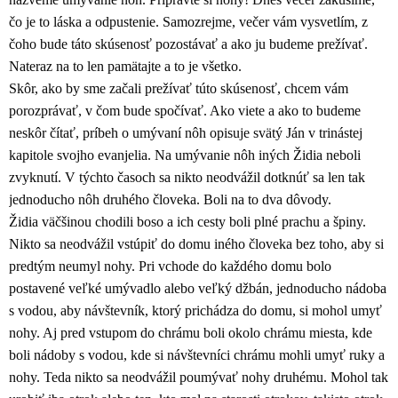
čo je to láska a odpustenie. Samozrejme, večer vám vysvetlím, z
čoho bude táto skúsenosť pozostávať a ako ju budeme prežívať.
Nateraz na to len pamätajte a to je všetko.
Skôr, ako by sme začali prežívať túto skúsenosť, chcem vám
porozprávať, v čom bude spočívať. Ako viete a ako to budeme
neskôr čítať, príbeh o umývaní nôh opisuje svätý Ján v trinástej
kapitole svojho evanjelia. Na umývanie nôh iných Židia neboli
zvyknutí. V týchto časoch sa nikto neodvážil dotknúť sa len tak
jednoducho nôh druhého človeka. Boli na to dva dôvody.
Židia väčšinou chodili boso a ich cesty boli plné prachu a špiny.
Nikto sa neodvážil vstúpiť do domu iného človeka bez toho, aby si
predtým neumyl nohy. Pri vchode do každého domu bolo
postavené veľké umývadlo alebo veľký džbán, jednoducho nádoba
s vodou, aby návštevník, ktorý prichádza do domu, si mohol umyť
nohy. Aj pred vstupom do chrámu boli okolo chrámu miesta, kde
boli nádoby s vodou, kde si návštevníci chrámu mohli umyť ruky a
nohy. Teda nikto sa neodvážil poumývať nohy druhému. Mohol tak