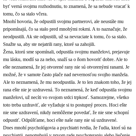
byť verná svojmu rozhodnutiu, to znamená, že sa nebude vracať k
tomu, čo sa stalo včera.
Mnohí hovoria, že odpustili svojmu partnerovi, ale neustále mu
pripomínajú, čo sa stalo pred mnohými rokmi. A to naznačuje, že
neodpustili. Ak ste odpustili, už sa nevraciate k tomu, čo sa stalo.
Snažte sa, aby ste nejatrili rany, ktoré sa zahojili.
Žena, ktorú sme spomínali, odpustila svojmu manželovi, prejavuje
mu lásku, modlí sa za neho, snaží sa o ňom hovoriť dobre. Ale to
ešte neznamená, že jej otvorené rany nie sú otvorenými ranami. Je
možné, že v samote často plače nad nevernosťou svojho manžela.
Ale to neznamená, že mu neodpustila. Je to len znakom toho, že jej
rana ešte nie je uzdravená. To neznamená, že keď odpustila svojmu
manželovi, už necíti vo svojom srdci trpkosť. Samozrejme, všetko
toto treba uzdraviť, ale vyžaduje si to postupný proces. Hoci ešte
nie sme uzdravení, nikdy nemôžeme povedať, že nie sme schopní
odpustiť. Odpúšťame, hoci ešte naše rany nie sú uzdravené.
Dnes mnohí psychológovia a psychiatri tvrdia, že ľudia, ktorí sú na
psychiatrii, nepotrebujú v prvom rade psychoterapiu alebo liečenie