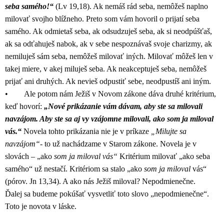
seba samého!“
(Lv 19,18). Ak nemáš rád seba, nemôžeš naplno
milovať svojho blížneho. Preto som vám hovoril o prijatí seba
samého. Ak odmietaš seba, ak odsudzuješ seba, ak si neodpúšťaš,
ak sa odťahuješ nabok, ak v sebe nespoznávaš svoje charizmy, ak
nemiluješ sám seba, nemôžeš milovať iných. Milovať môžeš len v
takej miere, v akej miluješ seba. Ak neakceptuješ seba, nemôžeš
prijať ani druhých. Ak nevieš odpustiť sebe, neodpustíš ani iným.
• Ale potom nám Ježiš v Novom zákone dáva druhé kritérium,
keď hovorí:
„Nové prikázanie vám dávam, aby ste sa milovali
navzájom. Aby ste sa aj vy vzájomne milovali, ako som ja miloval
vás.“
Novela tohto prikázania nie je v príkaze
„Milujte sa
navzájom“-
to už nachádzame v Starom zákone. Novela je v
slovách – „ako
som ja miloval vás“
Kritérium milovať „ako seba
samého“ už nestačí. Kritériom sa stalo „ako
som ja miloval
vás“
(pórov. Jn 13,34). A ako nás Ježiš miloval? Nepodmienečne.
Ďalej sa budeme pokúšať vysvetliť toto slovo „nepodmienečne“.
Toto je novota v láske.