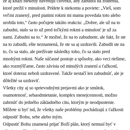
že aj kňazi niekedy navrhujú človeku, aby zabudol na zranenia,
ktoré prežil v minulosti. Prídete k niekomu a poviete: „Vieš, som
veľmi zranený, pred piatimi rokmi mi mama povedala toto alebo
urobila toto,“ často počujete takúto reakciu: „Dobre, ale už na to
zabudni, stalo sa to už pred toľkými rokmi a minulosť je už za
nami. Zabudni na to.“ Je možné, že na to zabudnete, ale fakt, že ste
na to zabudli, ešte neznamená, že ste sa aj uzdravili. Zabudli ste na
to, čo sa stalo, ale prežívate následky toho, čo sa stalo pred
mnohými rokmi. Naše súčasné postoje a spôsoby, ako veci riešime,
ako rozmýšľame, často závisia od minulých zranení a ťažkostí,
ktoré doteraz neboli uzdravené. Takže nestačí len zabudnúť, ale je
dôležité sa uzdraviť.
Všetky city aj so sprievodnými prejavmi ako je smútok,
osamotenosť, sebaodmietanie, komplex menejcennosti, možno
zahrnúť do jedného základného citu, ktorým je neodpustenie.
Môžete si byť istí, že všetky naše problémy pochádzajú z ťažkosti
odpustiť Bohu, sebe alebo iným.
Odpustiť Bohu znamená prijať Boží plán, ktorý nemusí byť v