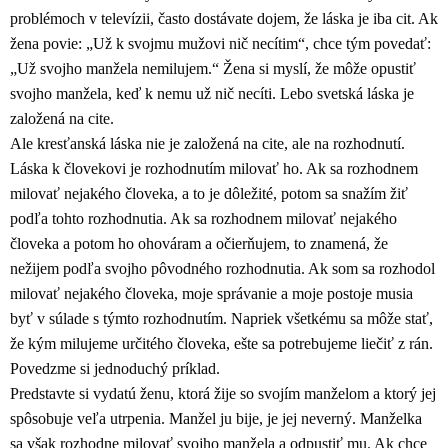
problémoch v televízii, často dostávate dojem, že láska je iba cit. Ak
žena povie: „Už k svojmu mužovi nič necítim“, chce tým povedať:
„Už svojho manžela nemilujem.“ Žena si myslí, že môže opustiť
svojho manžela, keď k nemu už nič necíti. Lebo svetská láska je
založená na cite.
Ale kresťanská láska nie je založená na cite, ale na rozhodnutí.
Láska k človekovi je rozhodnutím milovať ho. Ak sa rozhodnem
milovať nejakého človeka, a to je dôležité, potom sa snažím žiť
podľa tohto rozhodnutia. Ak sa rozhodnem milovať nejakého
človeka a potom ho ohováram a očierňujem, to znamená, že
nežijem podľa svojho pôvodného rozhodnutia. Ak som sa rozhodol
milovať nejakého človeka, moje správanie a moje postoje musia
byť v súlade s týmto rozhodnutím. Napriek všetkému sa môže stať,
že kým milujeme určitého človeka, ešte sa potrebujeme liečiť z rán.
Povedzme si jednoduchý príklad.
Predstavte si vydatú ženu, ktorá žije so svojím manželom a ktorý jej
spôsobuje veľa utrpenia. Manžel ju bije, je jej neverný. Manželka
sa však rozhodne milovať svojho manžela a odpustiť mu. Ak chce