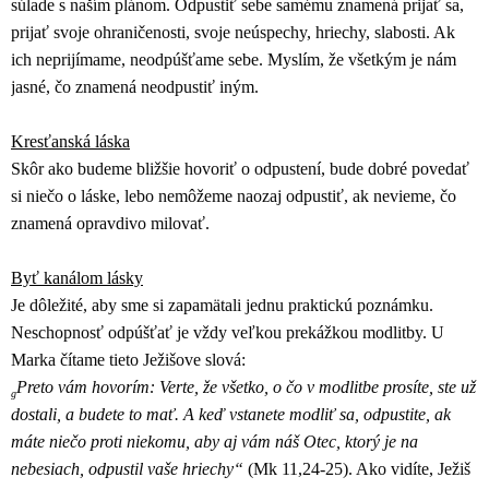
súlade s naším plánom. Odpustiť sebe samému znamená prijať sa,
prijať svoje ohraničenosti, svoje neúspechy, hriechy, slabosti. Ak
ich neprijímame, neodpúšťame sebe. Myslím, že všetkým je nám
jasné, čo znamená neodpustiť iným.
Kresťanská láska
Skôr ako budeme bližšie hovoriť o odpustení, bude dobré povedať
si niečo o láske, lebo nemôžeme naozaj odpustiť, ak nevieme, čo
znamená opravdivo milovať.
Byť kanálom lásky
Je dôležité, aby sme si zapamätali jednu praktickú poznámku.
Neschopnosť odpúšťať je vždy veľkou prekážkou modlitby. U
Marka čítame tieto Ježišove slová:
Preto vám hovorím: Verte, že všetko, o čo v modlitbe prosíte, ste už
g
dostali, a budete to mať. A keď vstanete modliť sa, odpustite, ak
máte niečo proti niekomu, aby aj vám náš Otec, ktorý je na
nebesiach, odpustil vaše hriechy“
(Mk 11,24-25). Ako vidíte, Ježiš