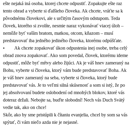
ešte nejaká iná osoba, ktorej chcete odpustiť. Zopakujte ešte raz
tento obrad a vyberte si ďalšieho človeka. Ak chcete, vráťte sa k
pôvodnému človekovi, ale s určitým časovým odstupom. Teda
človek, ktorého si zvolíte, nesmie naraz vykonávať viacej úloh –
nemôže byť vaším bratom, matkou, otcom, kňazom – musí
predstavovať iba jedného jediného človeka, ktorému odpúšťate.
• Ak chcete zopakovať úkon odpustenia inej osobe, treba celý
obrad znova zopakovať. Ako som povedal, človek, ktorému ideme
odpustiť, môže byť mŕtvy alebo žijúci. Ak je váš hnev zameraný na
Bohu, vyberte si človeka, ktorý vám bude predstavovať Boha. Ak
je váš hnev zameraný na seba, vyberte si človeka, ktorý bude
predstavovať vás. Je to veľmi silná skúsenosť a som si istý, že po
jej absolvovaní budete oslobodení od mnohých blokov, ktoré vás
doteraz držali. Nebojte sa, buďte slobodní! Nech vás Duch Svätý
vedie tak, ako on chce!
Skôr, ako by sme pristúpili k čítaniu evanjelia, chcel by som sa vás
spýtať, či vám niečo azda nie je nejasné.