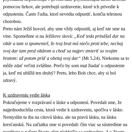
pomocou liekov, ale potrebujú uzdravenie, ktoré ich privedie k
odpusteniu. Často ľudia, ktorí nevedia odpustiť, končia telesnou
chorobou.
Preto nám Ježiš hovorí, aby sme vždy odpustili, aj keď nie sme na
vine. Spomeňme si na Ježišove slová:
„Keď teda prinášaš dar na
oltár a tam si spomenieš, že tvoj brat má niečo proti tebe, nechaj
svoj dar tam pred oltárom a choď sa najprv zmieriť so svojim
bratom: až potom príď a obetuj svoj dar“
(Mt 5,24). Niekomu sa to
môže zdať veľmi zvláštne. Prečo by som mal žiadať o odpustenie
ja, keď mi ublížil ten druhý? Preto, lebo Boh chce, aby si bol
zdravý.
K uzdraveniu vedie láska
Pokračujeme v rozprávaní o láske a odpustení. Povedali sme, že
najjednoduchšia cesta, ktorá vedie k uzdraveniu, spočíva v láske.
Nemyslím tu iba na citovú lásku. ale na pravú lásku, na lásku
kresťanskú. Na začiatku sme si povedali: čím viac sa sústredíme na
pozitívne v našom živote, tým rýchlejšie sa uzdravíme.
A
v živote