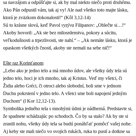
sa navzájom a odpúšťajte si, ak by mal niekto niečo proti druhému.
Ako Pán odpustil vám, tak aj vy! Ale nad všetko toto majte lásku,
ktorá je zväzkom dokonalosti!“ (Kôl 3,12-14)
Sú to krásne slová, keď Pavol
vyzýva
Filipanov: „Oblečte si…!“
Akoby hovoril: „Ak ste bez milosrdenstva, pokory a súcitu,
veľkodušnosti a trpezlivosti, ste nahí.“ – „Ak nemáte lásku, ktorá je
opaskom všetkých čností, akoby ste nemali na sebe nič!“
Ešte raz Korinťanom
„Lebo ako je jedno telo a má mnoho údov, ale všetky údy tela sú
jedno telo, hoci je ich mnoho, tak aj Kristus. Veď my všetci, či
Židia alebo Gréci, či otroci alebo slobodní, boli sme v jednom
Duchu pokrstení v jedno telo. A všetci sme boli napojení jedným
Duchom“ (l Kor 12,12-13).
Symbolika jedného tela s mnohými údmi je nádherná. Predstavte si,
že spadnete schádzajúc po schodoch. Čo by sa stalo? Ak by ste si
zranili nohu, všetky údy tela sa budú ponáhľať pomôcť vašej nohe.
Aj keby ste mali niečo vo svojich rukách, ruka to pustí a dotkne sa