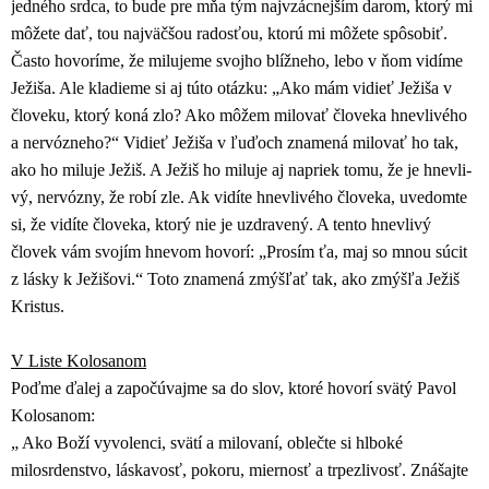
jedného srdca, to bude pre mňa tým najvzácnejším darom, ktorý mi
môžete dať, tou najväčšou radosťou, ktorú mi môžete spôsobiť.
Často hovoríme, že milujeme svojho blížneho, lebo v ňom vidíme
Ježiša. Ale kladieme si aj túto otázku: „Ako mám vidieť Ježiša v
človeku, ktorý koná zlo? Ako môžem milovať človeka hnevlivého
a nervózneho?“ Vidieť Ježiša v ľuďoch znamená milovať ho tak,
ako ho miluje Ježiš. A Ježiš ho miluje aj napriek tomu, že je hnevli-
vý, nervózny, že robí zle. Ak vidíte hnevlivého človeka, uvedomte
si, že vidíte človeka, ktorý nie je uzdravený. A tento hnevlivý
človek vám svojím hnevom hovorí: „Prosím ťa, maj so mnou súcit
z lásky k Ježišovi.“ Toto znamená zmýšľať tak, ako zmýšľa Ježiš
Kristus.
V Liste Kolosanom
Poďme ďalej a započúvajme sa do slov, ktoré hovorí svätý Pavol
Kolosanom:
„ Ako Boží vyvolenci, svätí a milovaní, oblečte si hlboké
milosrdenstvo, láskavosť, pokoru, miernosť a trpezlivosť. Znášajte