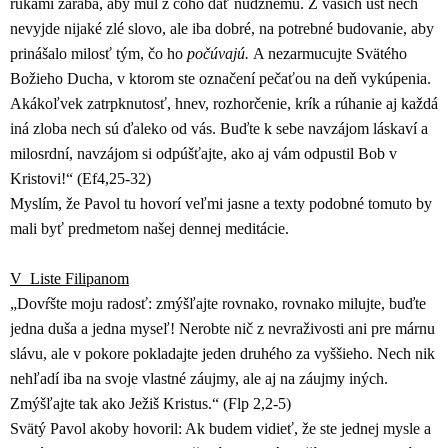
rukami zarába, aby mul z čoho dať núdznemu. Z vašich úst nech
nevyjde nijaké zlé slovo, ale iba dobré, na potrebné budovanie, aby
prinášalo milosť tým, čo ho
počúvajú.
A nezarmucujte Svätého
Božieho Ducha, v ktorom ste označení pečaťou na deň vykúpenia.
Akákoľvek zatrpknutosť, hnev, rozhorčenie, krík a rúhanie aj každá
iná zloba nech sú ďaleko od vás. Buďte k sebe navzájom láskaví a
milosrdní, navzájom si odpúšťajte, ako aj vám odpustil Bob v
Kristovi!“ (Ef4,25-32)
Myslím, že Pavol tu hovorí veľmi jasne a texty podobné tomuto by
mali byť predmetom našej dennej meditácie.
V Liste Filipanom
„Dovŕšte moju radosť: zmýšľajte rovnako, rovnako milujte, buďte
jedna duša a jedna myseľ! Nerobte nič z nevraživosti ani pre márnu
slávu, ale v pokore pokladajte jeden druhého za vyššieho. Nech nik
nehľadí iba na svoje vlastné záujmy, ale aj na záujmy iných.
Zmýšľajte tak ako Ježiš Kristus.“ (Flp 2,2-5)
Svätý Pavol akoby hovoril: Ak budem vidieť, že ste jednej mysle a