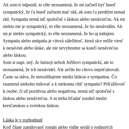
Ak som ti odpustil, to ešte neznamená, že mi začneš byť hneď
sympatický, že ťa hneď začnem mať rád, ak som ťa predtým nemal
rád. Sympatia nemá nič spoločné s láskou alebo nenávisťou. Ak mi
niekto nie je sympatický, to ešte neznamená, že ho nenávidím. Ak
mi je niekto sympatický, to ešte neznamená, že ho aj milujem.
Sympatia alebo antipatia je citová záležitosť, ktorá síce môže viesť
k nenávisti alebo láske, ale nie nevyhnutne sa končí nenávisťou
alebo láskou.
Som si napr. istý, že farizeji neboli Ježišovi sympatickí, ale to
neznamená, že ich nenávidel. Ale určite ho citovo nepriťahovali.
Často sa stáva, že nerozlišujeme medzi láskou a sympatiou. Čo
znamená niekoho milovať a k niekomu cítiť sympatiu? Príťažlivosť
k osobe, či už pozitívna alebo negatívna, nemá nič spoločné s
láskou alebo nenávisťou. A tu treba hľadať rozdiel medzi
kresťanskou a svetskou láskou.
Láska je v rozhodnutí
Keď čítate zamilovaný román alebo vidíte seriál o rodinných