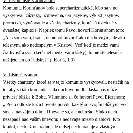
V Prvom liste Korinťanom
Komunita Korinťanov bola superchartizmatická, lebo sa v nej
vyskytovali zázraky, uzdravenia, dar jazykov, výklad jazykov,
proroctvá, vyučovanie a všetky charizmy, ktoré sú uvedené v
dvanástej kapitole. Napriek tomu Pavol hovorí Korinťanom toto:
„A ja som vám, bratia, nemohol hovoriť ako duchovným, ale ako
telesným, ako nedospelým v Kristovi. Veď keď je medzi vami
žiarlivosť a svár (keď niet medzi vami lásky), to nie ste telesní a
nežijete len po ľudsky?“ (l Kor 3, 1,3).
V Liste Efezanom
Všetky charizmy, ktoré sa v tejto komunite vyskytovali, nestačili na
to, aby sa táto komunita stala duchovnou. Iba láska nás môže
priviesť bližšie k Bohu. Všimnime si, čo hovorí Pavol Efezanom:
„ Preto odložte lož a hovorte pravdu každý so svojím blížnym, veď
sme si navzájom údmi. Hnevajte sa, ale nehrešte! Slnko nech
nezapadá nad vaším hnevom; a nedávajte miesto diablovi! Kto
kradol, nech už nekradne, ale radšej nech pracuje a vlastnými