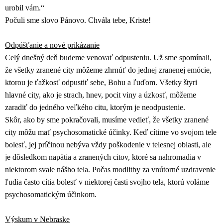
urobil vám.“
Počuli sme slovo Pánovo. Chvála tebe, Kriste!
Odpúšťanie a nové prikázanie
Celý dnešný deň budeme venovať odpusteniu. Už sme spomínali,
že všetky zranené city môžeme zhrnúť do jednej zranenej emócie,
ktorou je ťažkosť odpustiť sebe, Bohu a ľuďom. Všetky štyri
hlavné city, ako je strach, hnev, pocit viny a úzkosť, môžeme
zaradiť do jedného veľkého citu, ktorým je neodpustenie.
Skôr, ako by sme pokračovali, musíme vedieť, že všetky zranené
city môžu mať psychosomatické účinky. Keď cítime vo svojom tele
bolesť, jej príčinou nebýva vždy poškodenie v telesnej oblasti, ale
je dôsledkom napätia a zranených citov, ktoré sa nahromadia v
niektorom svale nášho tela. Počas modlitby za vnútorné uzdravenie
ľudia často cítia bolesť v niektorej časti svojho tela, ktorú voláme
psychosomatickým účinkom.
Výskum v Nebraske