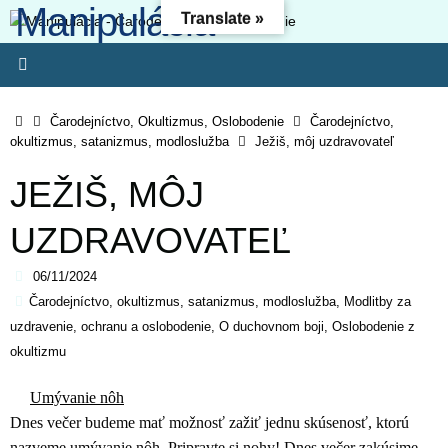
Manipulácia -
Skip
Translate »
to
Čarodejníctvo -
content
Oslobodenie
Home
Čarodejníctvo, Okultizmus, Oslobodenie
Čarodejníctvo,
okultizmus, satanizmus, modloslužba
Ježiš, môj uzdravovateľ
Kresťanský web - Môj ľud hynie, lebo nemá poznania. Pretože si
odmietol poznanie, odmietnem ťa, nebudeš mi slúžiť ako kňaz.
JEŽIŠ, MÔJ
Zákon svojho Boha si zabudol, aj ja zabudnem na tvojich synov. (O
4:6) Lebo odbojnosť je (ako) hriech čarodejníctva, svojvoľnosť je
UZDRAVOVATEĽ
(ako) hriech modlárstva. Pretože si pohrdol Pánovým slovom,
zavrhne ťa, nebudeš kráľom!“ (1 Sam 15-23)
06/11/2024
Čarodejníctvo, okultizmus, satanizmus, modloslužba
,
Modlitby za
uzdravenie, ochranu a oslobodenie
,
O duchovnom boji
,
Oslobodenie z
okultizmu
Umývanie nôh
Dnes večer budeme mať možnosť zažiť jednu skúsenosť, ktorú
nazveme umývanie nôh. Pripravte si nohy! Dnes večer zakúsime,