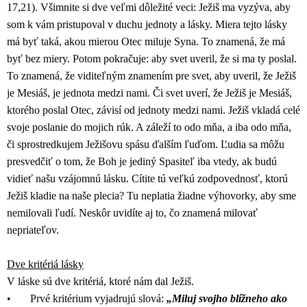
17,21). Všimnite si dve veľmi dôležité veci: Ježiš ma vyzýva, aby
som k vám pristupoval v duchu jednoty a lásky. Miera tejto lásky
má byť taká, akou mierou Otec miluje Syna. To znamená, že má
byť bez miery. Potom pokračuje: aby svet uveril, že si ma ty poslal.
To znamená, že viditeľným znamením pre svet, aby uveril, že Ježiš
je Mesiáš, je jednota medzi nami. Či svet uverí, že Ježiš je Mesiáš,
ktorého poslal Otec, závisí od jednoty medzi nami. Ježiš vkladá celé
svoje poslanie do mojich rúk. A záleží to odo mňa, a iba odo mňa,
či sprostredkujem Ježišovu spásu ďalším ľuďom. Ľudia sa môžu
presvedčiť o tom, že Boh je jediný Spasiteľ iba vtedy, ak budú
vidieť našu vzájomnú lásku. Cítite tú veľkú zodpovednosť, ktorú
Ježiš kladie na naše plecia? Tu neplatia žiadne výhovorky, aby sme
nemilovali ľudí. Neskôr uvidíte aj to, čo znamená milovať
nepriateľov.
Dve kritériá lásky
V láske sú dve kritériá, ktoré nám dal Ježiš.
• Prvé kritérium vyjadrujú slová:
„Miluj svojho blížneho ako