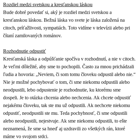
Rozdiel medzi svetskou a kresťanskou láskou
Bude dobré povedať si, aký je rozdiel medzi svetskou a
kresťanskou láskou. Bežná láska vo svete je láska založená na
citoch, príťažlivosti, sympatiách. Toto vidíme v televízii alebo pri
čítaní zamilovaných románov.
Rozhodnutie odpustiť
Kresťanská láska a odpúšťanie spočíva v rozhodnutí, a nie v citoch.
Je veľmi dôležité, aby sme to pochopili. Často za mnou prichádzali
ľudia a hovoria: „Neviem, či som tomu človeku odpustil alebo nie.“
Nie je možné pochybovať o tom, či sme niekomu odpustili alebo
neodpustili, lebo odpustenie je rozhodnutie, ku ktorému sme
dospeli. Je to otázka chcenia alebo nechcenia. Ak chcete odpustiť
nejakému človeku, tak ste mu už odpustili. Ak nechcete niekomu
odpustiť, neodpustili ste mu. Teda pochybnosť, či sme odpustili
alebo neodpustili, nejestvuje. Ak sme niekomu odpustili, to ešte
neznamená, že sme sa hneď aj uzdravili zo všetkých rán, ktoré
máme vo svojom srdci.