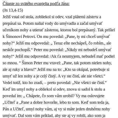
Čítanie zo svätého evanjelia podľa Jána:
(Jn 13,4-15)
Ježiš vstal od stola, zobliekol si odev, vzal plátenú
zásteru
a
prepásal sa. Potom nalial vody do umývadla a začal umývať
učeníkom nohy a utierať zásterou, ktorou bol prepásaný. Tak prišiel
k Šimonovi Petrovi. On mu povedal: „Pane, ty mi chceš umývať
nohy?“ Ježiš mu odpovedal: „ Teraz ešte nechápeš, čo robím., ale
neskôr pochopíš.“ Peter mu povedal: „Nikdy mi nebudeš umývať
nohy!“ Ježiš mu odpovedal: /Ak ťa neumyjem, nebudeš mať podiel
so mnou. “ Šimon Peter mu vravel: „Pane, tak potom nielen nohy,
ale aj ruky a hlavu!“ Ježiš mu na to: „Kto sa okúpal, potrebuje si
umyť už len nohy a je celý čistý. A vy ste čistí, ale nie všetci.“
Vedel totiž, kto ho zradí, – preto povedal: „Nie všetci ste čistí.“
Keď im umyl nohy a obliekol si odev, znova si sadol k stolu a
povedal im: „ Chápete, čo som vám urobil? Vy ma oslovujete
„Učiteľ a „Pane a dobre hovoríte, lebo to som. Keď som teda ja,
Pán a Učiteľ, umyl nohy vám, aj vy si máte jeden druhému nohy
umývať. Dal som vám príklad, aby ste aj vy robili, ako som ja