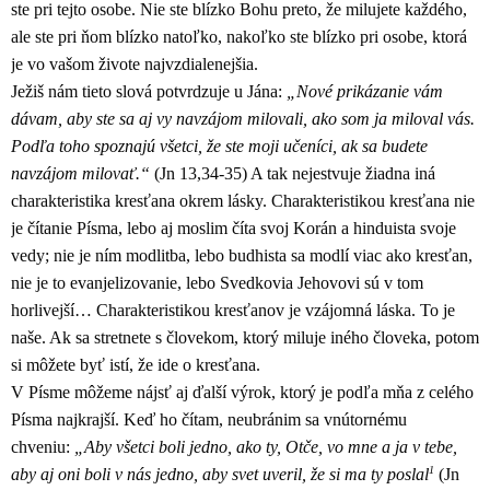
ste pri tejto osobe. Nie ste blízko Bohu preto, že milujete každého,
ale ste pri ňom blízko natoľko, nakoľko ste blízko pri osobe, ktorá
je vo vašom živote najvzdialenejšia.
Ježiš nám tieto slová potvrdzuje u Jána:
„Nové prikázanie vám
dávam, aby ste sa aj vy navzájom milovali, ako som ja miloval vás.
Podľa toho spoznajú všetci, že ste moji učeníci, ak sa budete
navzájom milovať.“
(Jn 13,34-35) A tak nejestvuje žiadna iná
charakteristika kresťana okrem lásky. Charakteristikou kresťana nie
je čítanie Písma, lebo aj moslim číta svoj Korán a hinduista svoje
vedy; nie je ním modlitba, lebo budhista sa modlí viac ako kresťan,
nie je to evanjelizovanie, lebo Svedkovia Jehovovi sú v tom
horlivejší… Charakteristikou kresťanov je vzájomná láska. To je
naše. Ak sa stretnete s človekom, ktorý miluje iného človeka, potom
si môžete byť istí, že ide o kresťana.
V Písme môžeme nájsť aj ďalší výrok, ktorý je podľa mňa z celého
Písma najkrajší. Keď ho čítam, neubránim sa vnútornému
chveniu:
„Aby všetci boli jedno, ako ty, Otče, vo mne a ja v tebe,
1
aby aj oni boli v nás jedno, aby svet uveril, že si ma ty poslal
(Jn