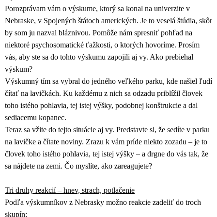
Porozprávam vám o výskume, ktorý sa konal na univerzite v
Nebraske, v Spojených štátoch amerických. Je to veselá štúdia, skôr
by som ju nazval bláznivou. Pomôže nám spresniť pohľad na
niektoré psychosomatické ťažkosti, o ktorých hovoríme. Prosím
vás, aby ste sa do tohto výskumu zapojili aj vy. Ako prebiehal
výskum?
Výskumný tím sa vybral do jedného veľkého parku, kde našiel ľudí
čítať na lavičkách. Ku každému z nich sa odzadu priblížil človek
toho istého pohlavia, tej istej výšky, podobnej konštrukcie a dal
sediacemu kopanec.
Teraz sa vžite do tejto situácie aj vy. Predstavte si, že sedíte v parku
na lavičke a čítate noviny. Zrazu k vám príde niekto zozadu – je to
človek toho istého pohlavia, tej istej výšky – a drgne do vás tak, že
sa nájdete na zemi. Čo myslíte, ako zareagujete?
Tri druhy reakcií – hnev, strach, potlačenie
Podľa výskumníkov z Nebrasky možno reakcie zadeliť do troch
skupín: