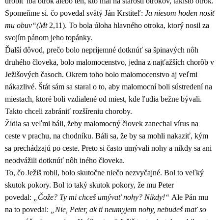
urobiť iba otrok alebo ten, kto mal na starosti otrokov, takisto otrok.
Spomeňme si. čo povedal svätý Ján Krstiteľ:
Ja niesom hoden nosiť
mu obuv“(Mt
2,11). To bola úloha hlavného otroka, ktorý nosil za
svojím pánom jeho topánky.
Ďalší dôvod, prečo bolo nepríjemné dotknúť sa špinavých nôh
druhého človeka, bolo malomocenstvo, jedna z najťažších chorôb v
Ježišových časoch. Okrem toho bolo malomocenstvo aj veľmi
nákazlivé. Štát sám sa staral o to, aby malomocní boli sústredení na
miestach, ktoré boli vzdialené od miest, kde ľudia bežne bývali.
Takto chceli zabrániť rozšíreniu choroby.
Židia sa veľmi báli, žeby malomocný človek zanechal vírus na
ceste v prachu, na chodníku. Báli sa, že by sa mohli nakaziť, kým
sa prechádzajú po ceste. Preto si často umývali nohy a nikdy sa ani
neodvážili dotknúť nôh iného človeka.
To, čo Ježiš robil, bolo skutočne niečo nezvyčajné. Bol to veľký
skutok pokory. Bol to taký skutok pokory, že mu Peter
povedal:
„Čože? Ty mi chceš umývať nohy? Nikdy!“
Ale Pán mu
na to povedal:
„Nie, Peter, ak ti neumyjem nohy, nebudeš mať so