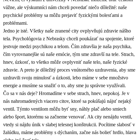
vážne, ale výskumníci nám chceli povedať niečo dôležité: naše
psychické problémy sa môžu prejaviť fyzickými bolesťami a
problémami.
Jedno je isté. Všetky naše zranené city ovplyvňujú zdravie nášho
tela. Psychológovia z Nebrasky chceli poukázať na spojenie, ktoré
jestvuje medzi psychikou a telom. Čím zdravšia je naša psychika,
čím vyrovnanejšie sú naše emócie, tým sme zdravší na tele. Strach,
hnev, úzkosť, to všetko môže ovplyvniť naše telo, naše fyzické
zdravie. A preto je dôležitý proces vnútorného uzdravenia, aby sme
uzdravili svoju minulosť a úzkosti, lebo máme v sebe množstvo
energie a musíme sa snažiť o to, aby sme ju správne využívali.
Čo sa v nás deje? Hromadíme v sebe strach, hnev, nepokoj. Je v
nás nahromadených viacero citov, ktoré sa pokúšajú nájsť nejaký
ventil. Týmto ventilom môžu byť sny, náhly plač alebo smiech
alebo šport, ktorému sa začneme venovať. Ak city nenájdu ventil,
vtedy si nájdu únik v slabej telesnej konštrukcii. Pocítime slabosť v
žalúdku, máme problémy s dýchaním, začne nás bolieť hrdlo, hlava