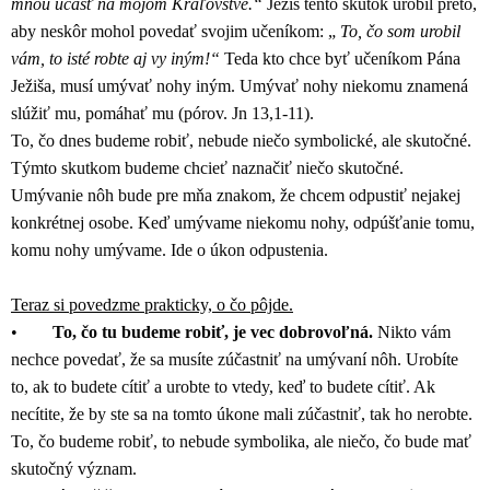
mnou účasť na mojom Kráľovstve.“
Ježiš tento skutok urobil preto,
aby neskôr mohol povedať svojim učeníkom: „
To, čo som urobil
vám, to isté robte aj vy iným!“
Teda kto chce byť učeníkom Pána
Ježiša, musí umývať nohy iným. Umývať nohy niekomu znamená
slúžiť mu, pomáhať mu (pórov. Jn 13,1-11).
To, čo dnes budeme robiť, nebude niečo symbolické, ale skutočné.
Týmto skutkom budeme chcieť naznačiť niečo skutočné.
Umývanie nôh bude pre mňa znakom, že chcem odpustiť nejakej
konkrétnej osobe. Keď umývame niekomu nohy, odpúšťanie tomu,
komu nohy umývame. Ide o úkon odpustenia.
Teraz si povedzme prakticky, o čo pôjde.
•
To, čo tu budeme robiť, je vec dobrovoľná.
Nikto vám
nechce povedať, že sa musíte zúčastniť na umývaní nôh. Urobíte
to, ak to budete cítiť a urobte to vtedy, keď to budete cítiť. Ak
necítite, že by ste sa na tomto úkone mali zúčastniť, tak ho nerobte.
To, čo budeme robiť, to nebude symbolika, ale niečo, čo bude mať
skutočný význam.