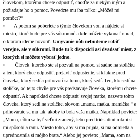
človekom, ktorému chcete odpustiť, choďte za niekým iným a
požiadajte ho o pomoc. Povedzte mu iba toľko: „Môžeš mi
pomôcť?“
• A potom sa poberiete s týmto človekom von a nájdete si
miesto, ktoré bude pre vás súkromné a kde môžete vykonať obrad,
o ktorom ideme hovoriť.
Umývanie nôh nebudeme robiť
verejne, ale v súkromí. Bude tu k dispozícii asi dvadsať miest, z
ktorých si môžete vybrať jedno.
• Človek, ktorého ste si pozvali na pomoc, si sadne na stoličku
a ten, ktorý chce odpustiť, prejaviť odpustenie, si kľakne pred
človeka, ktorý sedí a prihovorí sa tomu, ktorý sedí. Ten, kto sedí na
stoličke, od tejto chvíle pre vás predstavuje človeka, ktorému chcete
odpustiť. Ak napríklad chcete odpustiť svojej matke, nazvete tohto
človeka, ktorý sedí na stoličke, slovom „mama, matka, mamička,“ a
prihovárate sa mu tak, akoby to bola vaša matka. Napríklad poviete:
„Mama, cítim sa byť veľmi zranený, lebo pred tridsiatimi rokmi si
mi spôsobila ranu. Miesto toho, aby si ma prijala, si ma odmietla a
uprednostnila si môjho brata.“ Alebo jej poviete: „Mama, som na