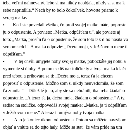
teba veľmi nahnevaný, lebo si ma nikdy neobjala, nikdy si si ma k
sebe nepritúlila.“ Nech by to bolo čokoľvek, hovorte priamo k
svojej matke.
• Keď ste povedali všetko, čo proti svojej matke máte, poproste
ju o odpustenie. A poviete: „Matka, odpúšťam ti“, ale poviete aj
toto: „Matka, prosím ťa o odpustenie, že som toto tak dlho nosila vo
svojom srdci.“ A matka odpovie: „Dcéra moja, v Ježišovom mene ti
odpúšťam.“
• V tej chvíli umyjete nohy svojej matke, pobozkáte jej nohu a
vymeníte si úlohy. A potom sedíš na stoličke ty a tvoja matka kľačí
pred tebou a prihovára sa ti: „Dcéra moja, teraz ťa ja chcem
poprosiť o odpustenie. Možno som si nikdy neuvedomila, že som
ťa zranila.“ – Dôležité je to, aby ste sa nebránili, iba treba žiadať o
odpustenie. „A teraz ťa ja, dcéra moja, žiadam o odpustenie.“ A ty,
sediac na stoličke, odpovedáš svojej matke: „Matka, ja ti odpúšťam
v Ježišovom mene.“ A teraz ti umýva nohy tvoja matka.
• A to je koniec úkonu odpustenia. Potom sa môžete navzájom
objať a vrátite sa do tejto haly. Môže sa stať, že vám príde na um