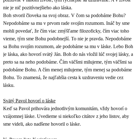
nie je nič pozitívnejšieho ako láska.
Boh stvoril človeka na svoj obraz. V čom sa podobáme Bohu?
Nepodobáme sa mu v prvom rade svojím rozumom. Ináč by sme
mohli povedať, že čím viac zmýšľame filozoficky, čím viac toho
vieme, tým sme Bohu podobnejší. To nie je pravda. Nepodobáme
sa Bohu svojím rozumom, ale podobáme sa mu v láske. Lebo Boh
je láska, ako hovorí svätý Ján. Boh do nás vložil lúč svojej lásky, a
preto sa na neho podobáme. Čím väčšmi milujeme, tým väčšmi sa
podobáme Bohu. A čím menej milujeme, tým menej sa podobáme
Bohu. To znamená, že najľahšia cesta k uzdraveniu vedie cez
lásku.
Svätý Pavol hovorí o láske
Keď sa Pavol prihovára jednotlivým komunitám, vždy hovorí o
vzájomnej láske. Uvedieme si niekoľko citátov z jeho listov, aby
sme videli, ako nadšene hovoril o láske.