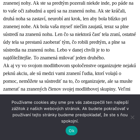
zranenej nohy. Ak ste sa predtým pozerali niekde inde, po páde na
to vaše oči zabudnú a uprú sa na zranenú nohu. Ak ste kráčali,
druhá noha sa zastaví, neurobí ani krok, len aby bola blízko pri
zranenej nohe. Ak bola vaša myseľ niečím zaujatá, teraz sa plne
sústredí na zranenú nohu. Len čo sa niektorá časť tela zraní, ostatné
údy tela sa prestanú zaoberať tým, čo robili predtým, a plne sa
sústredia na zranenú nohu. Lebo v danej chvíli je to to
najdôležitejšie. To znamená milovať jeden druhého.
Ak aj vy vo svojom modlitbovom spoločenstve organizujete nejakú
peknú akciu, ale sú medzi vami zranení ľudia, ktorí volajú o
pomoc, nemôžete sa sústrediť na to, čo organizujete, ale sa musíte
zamerať na zranených členov svojej modlitbovej skupiny. Veľmi
často sa viac sústredíme na akciu ako na lásku. A modlitbová
Používame cookies aby sme pre vás zabezpečili ten najlepší
skupina, farnosť alebo rehoľná komunita či akákoľvek iná
zážitok z našich webových stránok. Ak budete pokračovať v
komunita je len preto silná, že je silná v láske, nie preto, že veľa
používaní tejto stránky budeme predpokladať, že ste s ňou
robí. Ak sa má jeden člen naplno rozvinúť do krásy, nutne musí byť
spokojní.
spojený a zjednotený s inými členmi.
Ok
Mnohí ľudia sa snažia využiť svoje charizmy pre svoj osobný