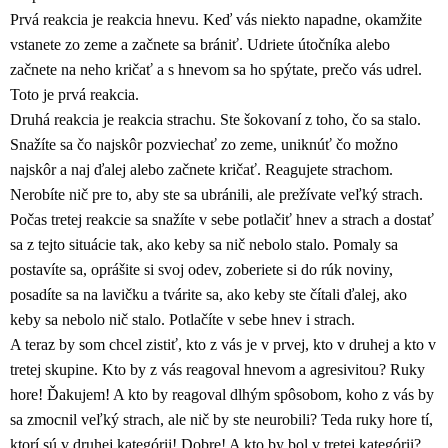
Prvá reakcia je reakcia hnevu. Keď vás niekto napadne, okamžite
vstanete zo zeme a začnete sa brániť. Udriete útočníka alebo
začnete na neho kričať a s hnevom sa ho spýtate, prečo vás udrel.
Toto je prvá reakcia.
Druhá reakcia je reakcia strachu. Ste šokovaní z toho, čo sa stalo.
Snažíte sa čo najskôr pozviechať zo zeme, uniknúť čo možno
najskôr a naj ďalej alebo začnete kričať. Reagujete strachom.
Nerobíte nič pre to, aby ste sa ubránili, ale prežívate veľký strach.
Počas tretej reakcie sa snažíte v sebe potlačiť hnev a strach a dostať
sa z tejto situácie tak, ako keby sa nič nebolo stalo. Pomaly sa
postavíte sa, oprášite si svoj odev, zoberiete si do rúk noviny,
posadíte sa na lavičku a tvárite sa, ako keby ste čítali ďalej, ako
keby sa nebolo nič stalo. Potlačíte v sebe hnev i strach.
A teraz by som chcel zistiť, kto z vás je v prvej, kto v druhej a kto v
tretej skupine. Kto by z vás reagoval hnevom a agresivitou? Ruky
hore! Ďakujem! A kto by reagoval dlhým spôsobom, koho z vás by
sa zmocnil veľký strach, ale nič by ste neurobili? Teda ruky hore tí,
ktorí sú v druhej kategórii! Dobre! A kto by bol v tretej kategórii?