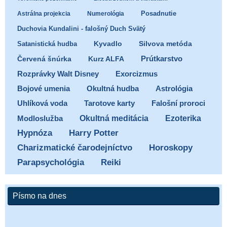
Posadnutie
Astrálna projekcia
Numerológia
Duchovia Kundalini - falošný Duch Svätý
Satanistická hudba
Kyvadlo
Silvova metóda
Prútkarstvo
Červená šnúrka
Kurz ALFA
Exorcizmus
Rozprávky Walt Disney
Bojové umenia
Okultná hudba
Astrológia
Uhlíková voda
Tarotove karty
Falošní proroci
Ezoterika
Modloslužba
Okultná meditácia
Hypnóza
Harry Potter
Charizmatické čarodejníctvo
Horoskopy
Parapsychológia
Reiki
Písmo na dnes