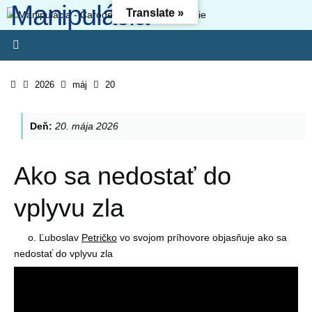
Manipulácia -
Skip
Translate »
to
Čarodejníctvo -
content
Oslobodenie
Home
2026
máj
20
Kresťanský web - Môj ľud hynie, lebo nemá poznania. Pretože si
odmietol poznanie, odmietnem ťa, nebudeš mi slúžiť ako kňaz.
Deň:
20. mája 2026
Zákon svojho Boha si zabudol, aj ja zabudnem na tvojich synov. (O
4:6) Lebo odbojnosť je (ako) hriech čarodejníctva, svojvoľnosť je
(ako) hriech modlárstva. Pretože si pohrdol Pánovým slovom,
Ako sa nedostať do
zavrhne ťa, nebudeš kráľom!“ (1 Sam 15-23)
vplyvu zla
o. Ľuboslav
Petričko
vo svojom príhovore objasňuje ako sa
nedostať do vplyvu zla