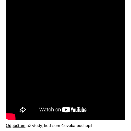
Odpúšťam
až vtedy, keď som človeka pochopil