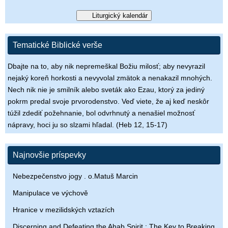
Liturgický kalendár
Tematické Biblické verše
Dbajte na to, aby nik nepremeškal Božiu milosť; aby nevyrazil
nejaký koreň horkosti a nevyvolal zmätok a nenakazil mnohých.
Nech nik nie je smilník alebo sveták ako Ezau, ktorý za jediný
pokrm predal svoje prvorodenstvo. Veď viete, že aj keď neskôr
túžil zdediť požehnanie, bol odvrhnutý a nenašiel možnosť
nápravy, hoci ju so slzami hľadal. (Heb 12, 15-17)
Najnovšie príspevky
Nebezpečenstvo jogy . o.Matuš Marcin
Manipulace ve výchově
Hranice v mezilidských vztazích
Discerning and Defeating the Ahab Spirit : The Key to Breaking