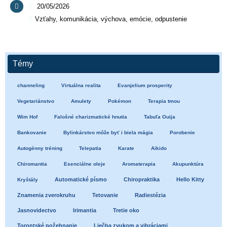
20/05/2026
Vzťahy, komunikácia, výchova, emócie, odpustenie
Témy
channeling
Virtuálna realita
Evanjelium prosperity
Vegetariánstvo
Amulety
Pokémon
Terapia tmou
Wim Hof
Falošné charizmatické hnutia
Tabuľa Ouija
Bankovanie
Bylinkárstvo môže byť i biela mágia
Porobenie
Autogénny tréning
Telepatia
Karate
Aikido
Chiromantia
Esenciálne oleje
Aromaterapia
Akupunktúra
Automatické písmo
Chiropraktika
Hello Kitty
Kryštály
Znamenia zverokruhu
Tetovanie
Radiestézia
Jasnovidectvo
Irimantia
Tretie oko
Torontské požehnanie
Liečba zvukom a vibráciami