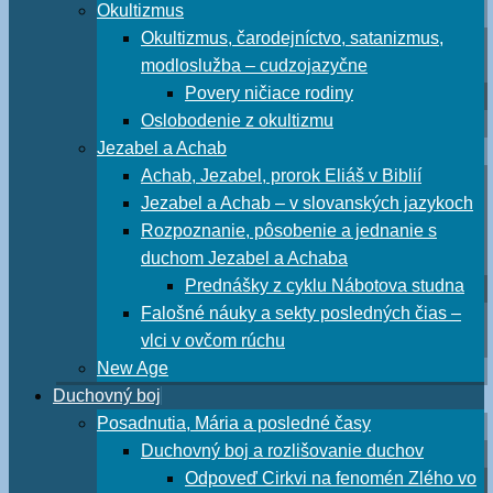
Okultizmus
Okultizmus, čarodejníctvo, satanizmus,
modloslužba – cudzojazyčne
Povery ničiace rodiny
Oslobodenie z okultizmu
Jezabel a Achab
Achab, Jezabel, prorok Eliáš v Biblií
Jezabel a Achab – v slovanských jazykoch
Rozpoznanie, pôsobenie a jednanie s
duchom Jezabel a Achaba
Prednášky z cyklu Nábotova studna
Falošné náuky a sekty posledných čias –
vlci v ovčom rúchu
New Age
Duchovný boj
Posadnutia, Mária a posledné časy
Duchovný boj a rozlišovanie duchov
Odpoveď Cirkvi na fenomén Zlého vo