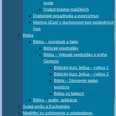
svete
Diabol kradne maličkých
Diabolské posadnutia a exorcizmus
Máriina účasť v duchovnom boji posledných
čias
Biblia
Biblia – súvislosti a fakty
Biblické prednášky
Biblia – Vybraté prednášky o knihe
Genezis
Biblický kurz Ješua – cyklus 1
Biblický kurz Ješua – cyklus 2
Biblia – Stvorenie alebo
evolúcia
Biblia vo faktoch
Biblia – audio, aplikácie
Svätá omša a Eucharistia
Modlitby za uzdravenie a oslobodenie,