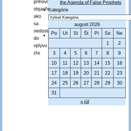
príhovore
the Agenda of False Prophets
objasňuje
Kategórie
ako
sa
august 2026
nedostať
Po
Ut
St
Št
Pi
So
Ne
do
1
2
vplyvu
zla
3
4
5
6
7
8
9
10
11
12
13
14
15
16
17
18
19
20
21
22
23
24
25
26
27
28
29
30
31
« júl