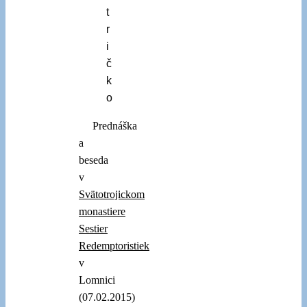
t
r
i
č
k
o
Prednáška
a
beseda
v
Svätotrojickom
monastiere
Sestier
Redemptoristiek
v
Lomnici
(07.02.2015)