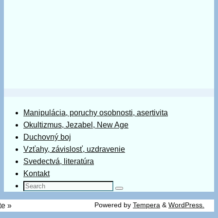
Manipulácia, poruchy osobnosti, asertivita
Okultizmus, Jezabel, New Age
Duchovný boj
Vzťahy, závislosť, uzdravenie
Svedectvá, literatúra
Kontakt
Search
Search
for:
Powered by
Tempera
&
WordPress.
te »