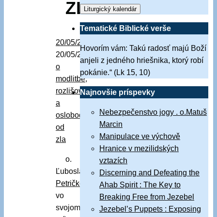
ZLA
Liturgický kalendár
Tematické Biblické verše
20/05/2026
Hovorím vám: Takú radosť majú Boží
20/05/2026
Vyučovanie
anjeli z jedného hriešnika, ktorý robí
o
pokánie.“ (Lk 15, 10)
modlitbe,
rozlišovaní
Najnovšie príspevky
a
Nebezpečenstvo jogy . o.Matuš
oslobodení
Marcin
od
Manipulace ve výchově
zla
Hranice v mezilidských
o.
vztazích
Ľuboslav
Discerning and Defeating the
Petričko
Ahab Spirit : The Key to
vo
Breaking Free from Jezebel
svojom
Jezebel’s Puppets : Exposing