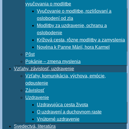
vyučovania o modlitbe
Vyučovanie o modlitbe, rozlišovaní a
oslobodení od zla
Modlitby za uzdravenie, ochranu a
oslobodenie
Krížová cesta, rôzne modlitby a zamyslenia
Novéna k Panne Márií, hora Karmel
Pôst
Pokánie – zmena myslenia
Vzťahy, závislosť, uzdravenie
Vzťahy, komunikácia, výchova, emócie,
odpustenie
Závislosť
Uzdravenie
Uzdravujúca cesta života
O uzdravení a duchovnom raste
Vnútorné uzdravenie
Svedectvá, literatúra