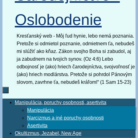
Oslobodenie
Kresťanský web - Môj ľud hynie, lebo nemá poznania.
Pretože si odmietol poznanie, odmietnem ťa, nebudeš
mi slúžiť ako kňaz. Zákon svojho Boha si zabudol, aj
ja zabudnem na tvojich synov. (Oz 4:6) Lebo
odbojnosť je (ako) hriech čarodejníctva, svojvoľnosť je
(ako) hriech modlárstva. Pretože si pohrdol Pánovým
slovom, zavrhne ťa, nebudeš kráľom!“ (1 Sam 15-23)
Skip
Manipulácia, poruchy osobnosti, asertivita
to
Manipulácia
content
Narcizmus a iné poruchy osobnosti
Asertivita
Okultizmus, Jezabel, New Age