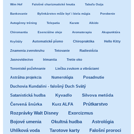
Wim Hof
Falošné charizmatické hnutia
Tabuľa Ouija
Bankovanie
Bylinkárstvo môže byť i biela mágia
Porobenie
Autogénny tréning
Telepatia
Karate
Aikido
Chiromantia
Esenciálne oleje
Aromaterapia
Akupunktúra
Automatické písmo
Chiropraktika
Hello Kitty
Kryštály
Znamenia zverokruhu
Tetovanie
Radiestézia
Jasnovidectvo
Irimantia
Tretie oko
Torontské požehnanie
Liečba zvukom a vibráciami
Posadnutie
Astrálna projekcia
Numerológia
Duchovia Kundalini - falošný Duch Svätý
Satanistická hudba
Kyvadlo
Silvova metóda
Prútkarstvo
Červená šnúrka
Kurz ALFA
Exorcizmus
Rozprávky Walt Disney
Bojové umenia
Okultná hudba
Astrológia
Uhlíková voda
Tarotove karty
Falošní proroci