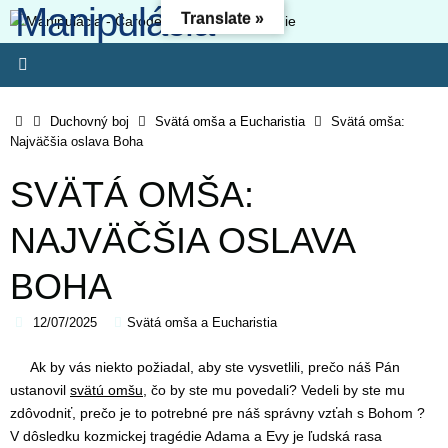
Manipulácia -
Skip
Translate »
to
Čarodejníctvo -
content
Oslobodenie
Home
Duchovný boj
Svätá omša a Eucharistia
Svätá omša:
Najväčšia oslava Boha
Kresťanský web - Môj ľud hynie, lebo nemá poznania. Pretože si
odmietol poznanie, odmietnem ťa, nebudeš mi slúžiť ako kňaz.
SVÄTÁ OMŠA:
Zákon svojho Boha si zabudol, aj ja zabudnem na tvojich synov. (O
4:6) Lebo odbojnosť je (ako) hriech čarodejníctva, svojvoľnosť je
NAJVÄČŠIA OSLAVA
(ako) hriech modlárstva. Pretože si pohrdol Pánovým slovom,
zavrhne ťa, nebudeš kráľom!“ (1 Sam 15-23)
BOHA
12/07/2025
Svätá omša a Eucharistia
Ak by vás niekto požiadal, aby ste vysvetlili, prečo náš Pán
ustanovil
svätú omšu
, čo by ste mu povedali? Vedeli by ste mu
zdôvodniť, prečo je to potrebné pre náš správny vzťah s Bohom ?
V dôsledku kozmickej tragédie Adama a Evy je ľudská rasa