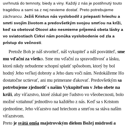
uvrhnutá do temnoty, biedy a viny. Každý z nás je postihnutý touto
tragédiou a sami sa z nej nevieme dostať. Preto potrebujeme
záchrancu.
Ježiš Kristus nás vyslobodil z priepasti hriechu a
smrti svojím životom a predovšetkým svojou smrťou na kríži,
keď sa obetoval Otcovi ako nesmierne príjemná obeta lásky a
vo sviatostiach Cirkvi nám ponúka vyslobodenie od zla a
prístup do večnosti
.
Pretože Boh je náš stvoriteľ, náš vykupiteľ a náš posvätiteľ,
sme
mu vďační za všetk
o. Sme mu vďační za spravodlivosť a lásku,
ktorú nikdy nebudeme schopní splatiť spôsobom, ktorý by bol
hodný Jeho veľkej dobroty a Jeho daru voči nám. Nedokážeme Ho
dostatočne uctievať, ani mu primerane ďakovať. Predovšetkým
sa
potrebujeme zjednotiť s naším Vykupiteľom v Jeho obete na
kríži
, aby víťazstvo, ktoré získal pre ľudstvo vo všeobecnosti, bolo
možné vztiahnuť jednotlivo na každého z nás. Keď sa s Kristom
zjednotíme, Jeho víťazstvo nad hriechom a smrťou sa stáva naším
víťazstvom.
Preto
je
svätá omša
majstrovským dielom Božej múdrosti a