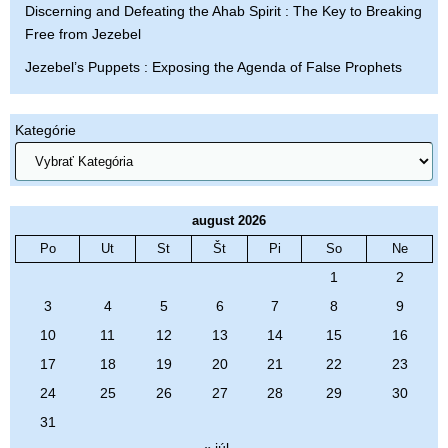
Discerning and Defeating the Ahab Spirit : The Key to Breaking
Free from Jezebel
Jezebel’s Puppets : Exposing the Agenda of False Prophets
Kategórie
august 2026
Po
Ut
St
Št
Pi
So
Ne
1
2
3
4
5
6
7
8
9
10
11
12
13
14
15
16
17
18
19
20
21
22
23
24
25
26
27
28
29
30
31
« júl