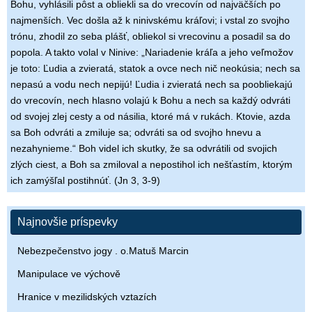
Bohu, vyhlásili pôst a obliekli sa do vrecovín od najväčších po
najmenších. Vec došla až k ninivskému kráľovi; i vstal zo svojho
trónu, zhodil zo seba plášť, obliekol si vrecovinu a posadil sa do
popola. A takto volal v Ninive: „Nariadenie kráľa a jeho veľmožov
je toto: Ľudia a zvieratá, statok a ovce nech nič neokúsia; nech sa
nepasú a vodu nech nepijú! Ľudia i zvieratá nech sa poobliekajú
do vrecovín, nech hlasno volajú k Bohu a nech sa každý odvráti
od svojej zlej cesty a od násilia, ktoré má v rukách. Ktovie, azda
sa Boh odvráti a zmiluje sa; odvráti sa od svojho hnevu a
nezahynieme.“ Boh videl ich skutky, že sa odvrátili od svojich
zlých ciest, a Boh sa zmiloval a nepostihol ich nešťastím, ktorým
ich zamýšľal postihnúť. (Jn 3, 3-9)
Najnovšie príspevky
Nebezpečenstvo jogy . o.Matuš Marcin
Manipulace ve výchově
Hranice v mezilidských vztazích