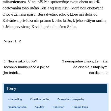
milosrdenstva
. V nej náš Pán sprítomňuje svoju obetu na kríži
obetovaním toho istého Tela a tej istej Krvi, ktoré boli obetované
Otcovi za našu spásu. Búra dvetisíc rokov, ktoré nás delia od
Kalvárie a privádza nás priamo k Jeho krížu, k jeho svätým ranám,
k Jeho prevzácnej Krvi, k prebodnutému Srdcu.
Pages:
1
2
Nejste jako loutka?
3 nenápadné znaky, že máte
Techniky manipulace a jak se
do činenia s utajeným
jim bránit…
narcisom
Témy
channeling
Virtuálna realita
Evanjelium prosperity
Vegetariánstvo
Amulety
Pokémon
Terapia tmou