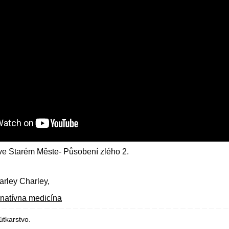
ve Starém Měste- Působení zlého 2.
arley Charley,
rnatívna medicína
útkarstvo
.