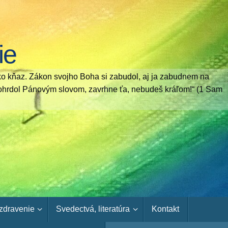
ie
ko kňaz. Zákon svojho Boha si zabudol, aj ja zabudnem na
si pohrdol Pánovým slovom, zavrhne ťa, nebudeš kráľom!“ (1 Sam
uzdravenie
Svedectvá, literatúra
Kontakt