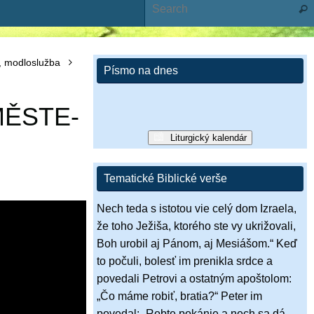
Sear
s, modloslužba
Písmo na dnes
MĚSTE-
Liturgický kalendár
Tematické Biblické verše
Nech teda s istotou vie celý dom Izraela,
že toho Ježiša, ktorého ste vy ukrižovali,
Boh urobil aj Pánom, aj Mesiášom.“ Keď
to počuli, bolesť im prenikla srdce a
povedali Petrovi a ostatným apoštolom:
„Čo máme robiť, bratia?“ Peter im
povedal: „Robte pokánie a nech sa dá