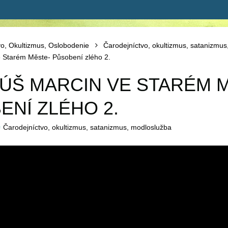
vo, Okultizmus, Oslobodenie
Čarodejníctvo, okultizmus, satanizmu
 Starém Měste- Působení zlého 2.
TÚŠ MARCIN VE STARÉM 
ENÍ ZLÉHO 2.
Čarodejníctvo, okultizmus, satanizmus, modloslužba