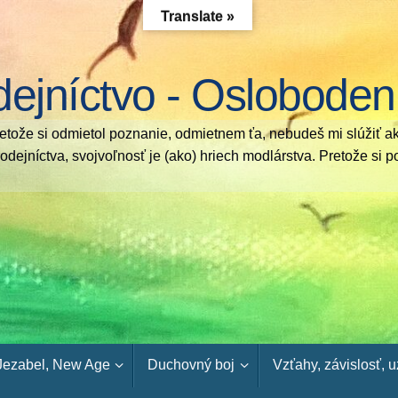
Translate »
dejníctvo - Osloboden
etože si odmietol poznanie, odmietnem ťa, nebudeš mi slúžiť a
arodejníctva, svojvoľnosť je (ako) hriech modlárstva. Pretože 
 Jezabel, New Age
Duchovný boj
Vzťahy, závislosť, 