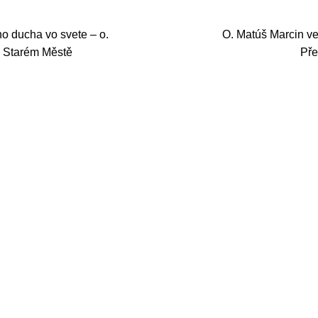
o ducha vo svete – o.
O. Matúš Marcin v
e Starém Městě
Pře