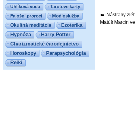
Uhlíková voda
Tarotove karty
Nástrahy zléh
Falošní proroci
Modloslužba
Matúš Marcin v
Ezoterika
Okultná meditácia
Hypnóza
Harry Potter
Charizmatické čarodejníctvo
Horoskopy
Parapsychológia
Reiki