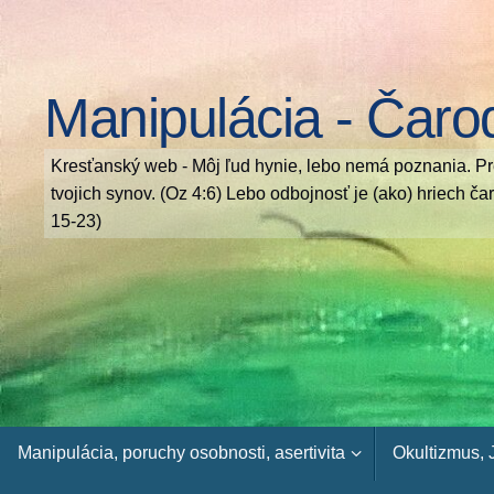
Skip
to
content
Manipulácia - Čaro
Kresťanský web - Môj ľud hynie, lebo nemá poznania. Pr
tvojich synov. (Oz 4:6) Lebo odbojnosť je (ako) hriech č
15-23)
Skip
Manipulácia, poruchy osobnosti, asertivita
Okultizmus,
to
content