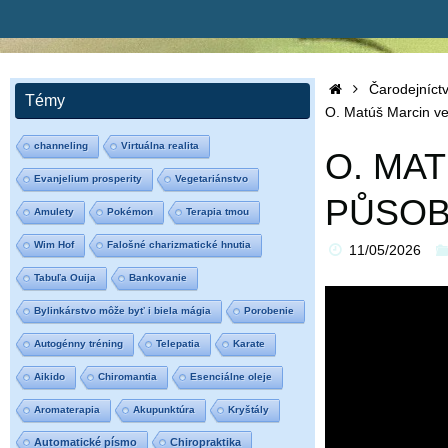
Home
Čarodejníct
Témy
O. Matúš Marcin ve
channeling
Virtuálna realita
O. MA
Evanjelium prosperity
Vegetariánstvo
PŮSOB
Amulety
Pokémon
Terapia tmou
Wim Hof
Falošné charizmatické hnutia
11/05/2026
Tabuľa Ouija
Bankovanie
Bylinkárstvo môže byť i biela mágia
Porobenie
Autogénny tréning
Telepatia
Karate
Aikido
Chiromantia
Esenciálne oleje
Aromaterapia
Akupunktúra
Kryštály
Automatické písmo
Chiropraktika