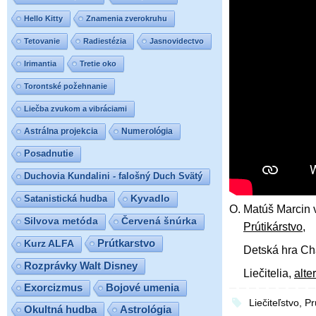
Hello Kitty
Znamenia zverokruhu
Tetovanie
Radiestézia
Jasnovidectvo
Irimantia
Tretie oko
Torontské požehnanie
Liečba zvukom a vibráciami
Astrálna projekcia
Numerológia
Posadnutie
Duchovia Kundalini - falošný Duch Svätý
Satanistická hudba
Kyvadlo
O. Matúš Marcin 
Silvova metóda
Červená šnúrka
Prútikárstvo
,
Prútkarstvo
Kurz ALFA
Detská hra Ch
Rozprávky Walt Disney
Liečitelia,
alte
Exorcizmus
Bojové umenia
Liečiteľstvo
,
Pr
Okultná hudba
Astrológia