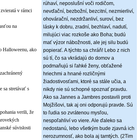
rúhaví, neposlušní voči rodičom,
 zvieratá v rámci
nevďační, bezbožní, bezcitní, nezmierliví,
ohovárační, nezdržanliví, suroví, bez
časťou na
lásky k dobru, zradní, bezhlaví, nadutí,
milujúci viac rozkoše ako Boha; budú
mať výzor nábožnosti, ale jej silu budú
sto Halloweenu, ako
popierať. A týchto sa chráň! Lebo z nich
sú tí, čo sa vkrádajú do domov a
podmaňujú si ľahké ženy, obťažené
e zachránený
hriechmi a hnané rozličnými
žiadostivosťami, ktoré sa stále učia, a
 sa stretávať s
nikdy nie sú schopné spoznať pravdu.
Ako sa Jannes a Jambres postavili proti
Mojžišovi, tak aj oni odporujú pravde. Sú
ohania verili, že
to ľudia so zvrátenou mysľou,
tarovekých
nespoľahliví vo viere. Ale ďaleko sa
nské súvislosti
nedostanú, lebo všetkým bude zjavná ich
nerozumnosť, ako bola aj tamtých. (2Tim