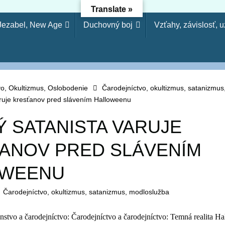
Translate »
 Jezabel, New Age
Duchovný boj
Vzťahy, závislosť, 
dejníctvo - Osloboden
etože si odmietol poznanie, odmietnem ťa, nebudeš mi slúžiť a
arodejníctva, svojvoľnosť je (ako) hriech modlárstva. Pretože 
vo, Okultizmus, Oslobodenie
Čarodejníctvo, okultizmus, satanizmu
aruje kresťanov pred slávením Halloweenu
Ý SATANISTA VARUJE
ANOV PRED SLÁVENÍM
OWEENU
Čarodejníctvo, okultizmus, satanizmus, modloslužba
tvo a čarodejníctvo: Čarodejníctvo a čarodejníctvo: Temná realita H