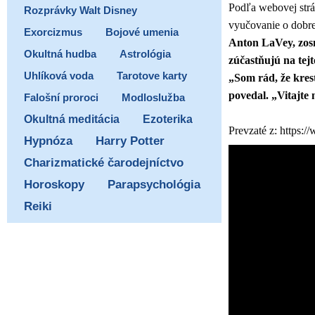
Podľa webovej str
Rozprávky Walt Disney
vyučovanie o dobre
Exorcizmus
Bojové umenia
Anton LaVey, zosnu
Okultná hudba
Astrológia
zúčastňujú na tejto
Uhlíková voda
Tarotove karty
„Som rád, že kres
povedal. „Vitajte
Falošní proroci
Modloslužba
Ezoterika
Okultná meditácia
Prevzaté z: https:
Hypnóza
Harry Potter
Charizmatické čarodejníctvo
Horoskopy
Parapsychológia
Reiki