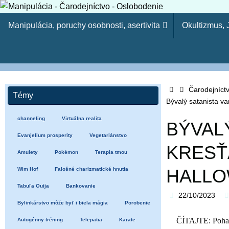
Skip
Skip
to
Manipulácia, poruchy osobnosti, asertivita
Okultizmus,
to
content
content
Manipulácia - Čaro
Kresťanský web - Môj ľud hynie, lebo nemá poznania. Pr
Home
tvojich synov. (Oz 4:6) Lebo odbojnosť je (ako) hriech č
Čarodejníct
Témy
Bývalý satanista v
15-23)
channeling
Virtuálna realita
BÝVAL
Evanjelium prosperity
Vegetariánstvo
KRESŤ
Amulety
Pokémon
Terapia tmou
HALL
Wim Hof
Falošné charizmatické hnutia
Tabuľa Ouija
Bankovanie
22/10/2023
Bylinkárstvo môže byť i biela mágia
Porobenie
ČÍTAJTE: Pohans
Autogénny tréning
Telepatia
Karate