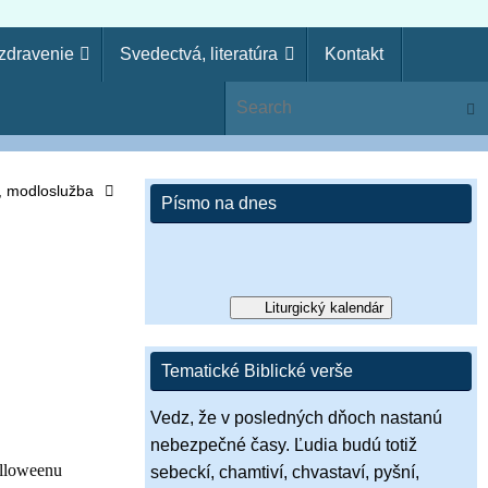
uzdravenie
Svedectvá, literatúra
Kontakt
ie
Sear
ko kňaz. Zákon svojho Boha si zabudol, aj ja zabudnem na
si pohrdol Pánovým slovom, zavrhne ťa, nebudeš kráľom!“ (1 Sam
s, modloslužba
Písmo na dnes
Liturgický kalendár
Tematické Biblické verše
Vedz, že v posledných dňoch nastanú
nebezpečné časy. Ľudia budú totiž
alloweenu
sebeckí, chamtiví, chvastaví, pyšní,