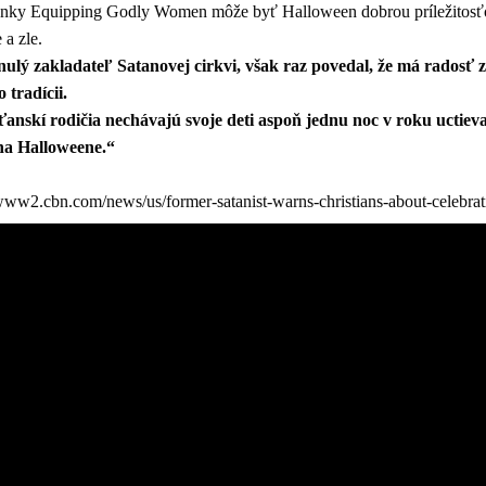
ánky Equipping Godly Women môže byť Halloween dobrou príležitosťo
 a zle.
lý zakladateľ Satanovej cirkvi, však raz povedal, že má radosť z 
 tradícii.
ťanskí rodičia nechávajú svoje deti aspoň jednu noc v roku uctieva
 na Halloweene.“
//www2.cbn.com/news/us/former-satanist-warns-christians-about-celebra