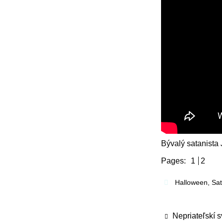
Bývalý satanista
Pages:
1
2
Halloween
,
Sa
Nepriateľskí 