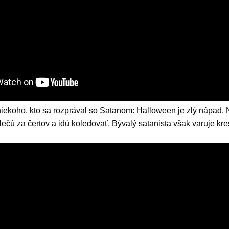
 niekoho, kto sa rozprával so Satanom: Halloween je zlý nápad.
zlečú za čertov a idú koledovať. Bývalý satanista však varuje kr
.