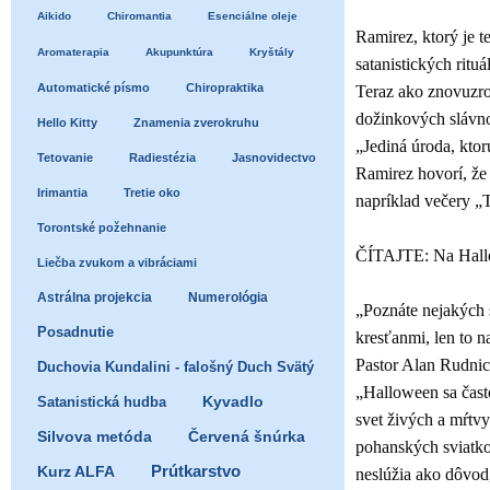
Aikido
Chiromantia
Esenciálne oleje
Ramirez, ktorý je t
Aromaterapia
Akupunktúra
Kryštály
satanistických ritu
Automatické písmo
Chiropraktika
Teraz ako znovuzro
dožinkových slávno
Hello Kitty
Znamenia zverokruhu
„Jediná úroda, ktor
Tetovanie
Radiestézia
Jasnovidectvo
Ramirez hovorí, že
Irimantia
Tretie oko
napríklad večery „T
Torontské požehnanie
ČÍTAJTE: Na Hallow
Liečba zvukom a vibráciami
Astrálna projekcia
Numerológia
„Poznáte nejakých s
Posadnutie
kresťanmi, len to 
Pastor Alan Rudnic
Duchovia Kundalini - falošný Duch Svätý
„Halloween sa čast
Satanistická hudba
Kyvadlo
svet živých a mŕtv
Silvova metóda
Červená šnúrka
pohanských sviatko
Prútkarstvo
Kurz ALFA
neslúžia ako dôvod