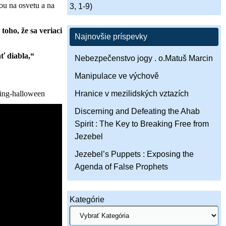
u na osvetu a na
3, 1-9)
toho, že sa veriaci
Najnovšie príspevky
ť diabla,“
Nebezpečenstvo jogy . o.Matuš Marcin
Manipulace ve výchově
ting-halloween
Hranice v mezilidských vztazích
Discerning and Defeating the Ahab
Spirit : The Key to Breaking Free from
Jezebel
Jezebel’s Puppets : Exposing the
Agenda of False Prophets
Kategórie