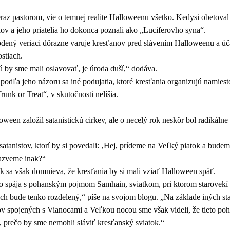
eraz pastorom, vie o temnej realite Halloweenu všetko. Kedysi obetoval
álov a jeho priatelia ho dokonca poznali ako „Luciferovho syna“.
dený veriaci dôrazne varuje kresťanov pred slávením Halloweenu a ú
stiach.
ú by sme mali oslavovať, je úroda duší,“ dodáva.
 podľa jeho názoru sa iné podujatia, ktoré kresťania organizujú namie
runk or Treat“, v skutočnosti nelíšia.
een založil satanistickú cirkev, ale o necelý rok neskôr bol radikáln
atanistov, ktorí by si povedali: ‚Hej, prídeme na Veľký piatok a budeme
nazveme inak?“
k sa však domnieva, že kresťania by si mali vziať Halloween späť.
o spája s pohanským pojmom Samhain, sviatkom, pri ktorom starovekí p
ych bude tenko rozdelený,“ píše na svojom blogu. „Na základe iných s
v spojených s Vianocami a Veľkou nocou sme však videli, že tieto poha
, prečo by sme nemohli sláviť kresťanský sviatok.“