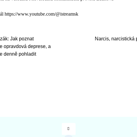
ál https://www.youtube.com/@istreamsk
zák: Jak poznat
Narcis, narcistická 
je opravdová deprese, a
e denně pohladit