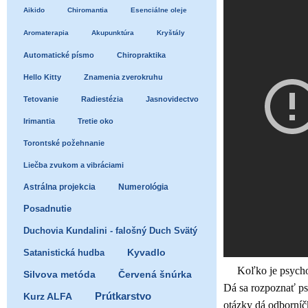
Aikido
Chiromantia
Esenciálne oleje
Aromaterapia
Akupunktúra
Kryštály
Automatické písmo
Chiropraktika
Hello Kitty
Znamenia zverokruhu
Tetovanie
Radiestézia
Jasnovidectvo
Irimantia
Tretie oko
Torontské požehnanie
Liečba zvukom a vibráciami
Astrálna projekcia
Numerológia
Posadnutie
Duchovia Kundalini - falošný Duch Svätý
Satanistická hudba
Kyvadlo
Koľko je psycho
Silvova metóda
Červená šnúrka
Dá sa rozpoznať ps
Prútkarstvo
Kurz ALFA
otázky dá odborníč