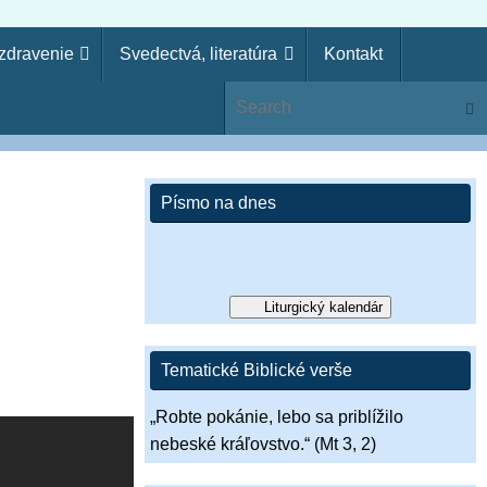
uzdravenie
Svedectvá, literatúra
Kontakt
ie
Sear
ko kňaz. Zákon svojho Boha si zabudol, aj ja zabudnem na
si pohrdol Pánovým slovom, zavrhne ťa, nebudeš kráľom!“ (1 Sam
Písmo na dnes
Liturgický kalendár
Tematické Biblické verše
„Robte pokánie, lebo sa priblížilo
nebeské kráľovstvo.“ (Mt 3, 2)