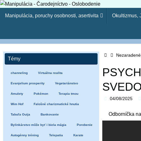
Skip
Skip
to
Manipulácia, poruchy osobnosti, asertivita
Okultizmus,
to
content
content
Manipulácia - Čaro
Kresťanský web - Môj ľud hynie, lebo nemá poznania. Pr
Home
tvojich synov. (Oz 4:6) Lebo odbojnosť je (ako) hriech č
Nezaradené
Témy
15-23)
PSYCH
channeling
Virtuálna realita
SVEDO
Evanjelium prosperity
Vegetariánstvo
Amulety
Pokémon
Terapia tmou
04/08/2025
Wim Hof
Falošné charizmatické hnutia
Odborníčka na
Tabuľa Ouija
Bankovanie
Bylinkárstvo môže byť i biela mágia
Porobenie
Autogénny tréning
Telepatia
Karate