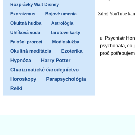
Rozprávky Walt Disney
Zdroj YouTube kan
Exorcizmus
Bojové umenia
Okultná hudba
Astrológia
Uhlíková voda
Tarotove karty
Psychiatr Hon
Falošní proroci
Modloslužba
psychopata, co 
Ezoterika
Okultná meditácia
proč potřebujem
Hypnóza
Harry Potter
Charizmatické čarodejníctvo
Horoskopy
Parapsychológia
Reiki