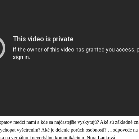
patov medzi nami a kde sa najčastejšie vyskytujú? Aké sú základné z
ychopat vyšetrením? Aké je delenie porúch osobností? …odpovede na t
ka na verbálnu i neverbálnu komunikáciu p. Nora Lauková