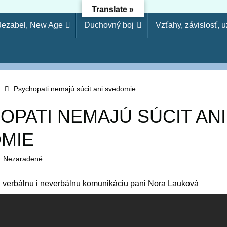
Translate »
 Jezabel, New Age
Duchovný boj
Vzťahy, závislosť, 
dejníctvo - Osloboden
etože si odmietol poznanie, odmietnem ťa, nebudeš mi slúžiť a
arodejníctva, svojvoľnosť je (ako) hriech modlárstva. Pretože 
Psychopati nemajú súcit ani svedomie
OPATI NEMAJÚ SÚCIT ANI
MIE
Nezaradené
 verbálnu i neverbálnu komunikáciu pani Nora Lauková