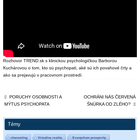
Rozhovor TREND.sk s klinickou psychologičkou Barborou
Kuchárovou o tom, kto sú psychopati, aké sú ich povahové črty a
ako sa prejavujú v pracovnom prostredí.
PORUCHY OSOBNOSTI A
OCHRÁNI NÁS ČERVENÁ
MÝTUS PSYCHOPATA
ŠNÚRKA OD ZLÉHO?
Témy
channeling
Virtuálna realita
Evanjelium prosperity