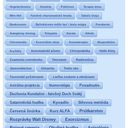
Vegetariánstvo
Amulety
Pokémon
Terapia tmou
Wim Hof
Falošné charizmatické hnutia
Tabuľa Ouija
Bankovanie
Bylinkárstvo môže byť i biela mágia
Porobenie
Autogénny tréning
Telepatia
Karate
Aikido
Chiromantia
Esenciálne oleje
Aromaterapia
Akupunktúra
Automatické písmo
Chiropraktika
Hello Kitty
Kryštály
Znamenia zverokruhu
Tetovanie
Radiestézia
Jasnovidectvo
Irimantia
Tretie oko
Torontské požehnanie
Liečba zvukom a vibráciami
Posadnutie
Astrálna projekcia
Numerológia
Duchovia Kundalini - falošný Duch Svätý
Satanistická hudba
Kyvadlo
Silvova metóda
Prútkarstvo
Červená šnúrka
Kurz ALFA
Exorcizmus
Rozprávky Walt Disney
Bojové umenia
Okultná hudba
Astrológia