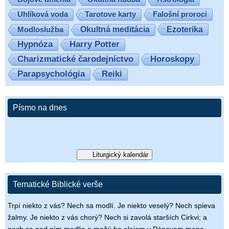
Uhlíková voda
Tarotove karty
Falošní proroci
Ezoterika
Modloslužba
Okultná meditácia
Hypnóza
Harry Potter
Charizmatické čarodejníctvo
Horoskopy
Parapsychológia
Reiki
Písmo na dnes
Liturgický kalendár
Tematické Biblické verše
Trpí niekto z vás? Nech sa modlí. Je niekto veselý? Nech spieva
žalmy. Je niekto z vás chorý? Nech si zavolá starších Cirkvi; a