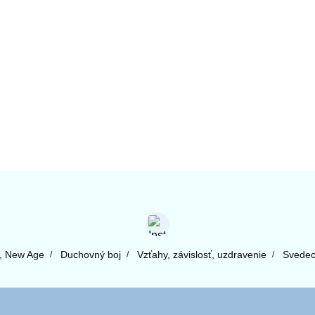
l, New Age
Duchovný boj
Vzťahy, závislosť, uzdravenie
Svedect