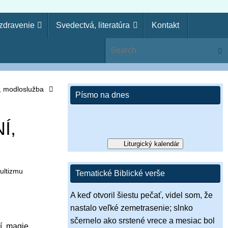
uzdravenie
Svedectvá, literatúra
Kontakt
ie
Sear
ko kňaz. Zákon svojho Boha si zabudol, aj ja zabudnem na
si pohrdol Pánovým slovom, zavrhne ťa, nebudeš kráľom!“ (1 Sam
s, modloslužba
Písmo na dnes
Í,
Liturgický kalendár
ultizmu
Tematické Biblické verše
A keď otvoril šiestu pečať, videl som, že
nastalo veľké zemetrasenie; slnko
sčernelo ako srstené vrece a mesiac bol
í,
magie
.