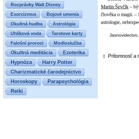
Rozprávky Walt Disney
Martin Ševčík
– býv
Exorcizmus
Bojové umenia
člověka o magii. –
astrologie, nebezpe
Okultná hudba
Astrológia
Uhlíková voda
Tarotove karty
Jasnovidectvo
Falošní proroci
Modloslužba
Ezoterika
Okultná meditácia
Prítomnosť a 
Hypnóza
Harry Potter
Charizmatické čarodejníctvo
Horoskopy
Parapsychológia
Reiki