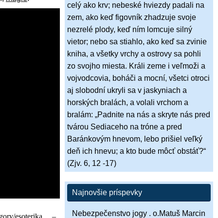
celý ako krv; nebeské hviezdy padali na
zem, ako keď figovník zhadzuje svoje
nezrelé plody, keď ním lomcuje silný
vietor; nebo sa stiahlo, ako keď sa zvinie
kniha, a všetky vrchy a ostrovy sa pohli
zo svojho miesta. Králi zeme i veľmoži a
vojvodcovia, boháči a mocní, všetci otroci
aj slobodní ukryli sa v jaskyniach a
horských bralách, a volali vrchom a
bralám: „Padnite na nás a skryte nás pred
tvárou Sediaceho na tróne a pred
Baránkovým hnevom, lebo prišiel veľký
deň ich hnevu; a kto bude môcť obstáť?“
(Zjv. 6, 12 -17)
Najnovšie príspevky
Nebezpečenstvo jogy . o.Matuš Marcin
egory/esoterika…
​ –