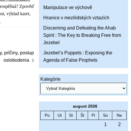
 prospěšná? Zpověď
Manipulace ve výchově
t, výklad karet,
Hranice v mezilidských vztazích
…
Discerning and Defeating the Ahab
Spirit : The Key to Breaking Free from
Jezebel
Jezebel’s Puppets : Exposing the
, príčiny, postup
Agenda of False Prophets
oslobodenia
Kategórie
august 2026
Po
Ut
St
Št
Pi
So
Ne
1
2