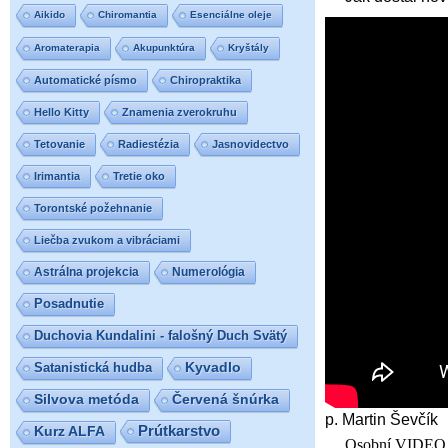
Aikido
Chiromantia
Esenciálne oleje
Aromaterapia
Akupunktúra
Kryštály
Automatické písmo
Chiropraktika
Hello Kitty
Znamenia zverokruhu
Tetovanie
Radiestézia
Jasnovidectvo
Irimantia
Tretie oko
Torontské požehnanie
Liečba zvukom a vibráciami
Astrálna projekcia
Numerológia
Posadnutie
Duchovia Kundalini - falošný Duch Svätý
Satanistická hudba
Kyvadlo
Silvova metóda
Červená šnúrka
p. Martin Ševčík
Prútkarstvo
Kurz ALFA
Osobní VIDEO zk