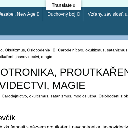
Translate »
 Jezabel, New Age
Duchovný boj
Vzťahy, závislosť, 
dejníctvo - Osloboden
etože si odmietol poznanie, odmietnem ťa, nebudeš mi slúžiť a
arodejníctva, svojvoľnosť je (ako) hriech modlárstva. Pretože 
vo, Okultizmus, Oslobodenie
Čarodejníctvo, okultizmus, satanizmu
tkaření, jasnovidectvi, magie
OTRONIKA, PROUTKAŘEN
VIDECTVI, MAGIE
Čarodejníctvo, okultizmus, satanizmus, modloslužba
,
Oslobodení z ok
evčík
vé zkušenosti s názvem
proutkaření
, psychotronika, jasnovidectv