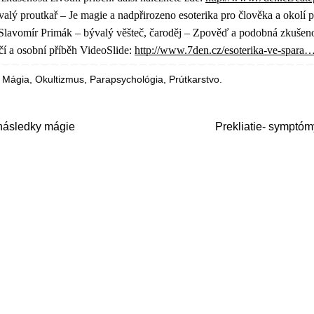
alý proutkař – Je magie a nadpřirozeno esoterika pro člověka a okolí
 Slavomír Primák – bývalý věšteč, čaroděj – Zpověď a podobná zkušenos
čí a osobní příběh VideoSlide:
http://www.7den.cz/esoterika-ve-spara
,
Mágia
,
Okultizmus
,
Parapsychológia
,
Prútkarstvo
.
následky mágie
Prekliatie- symptómy