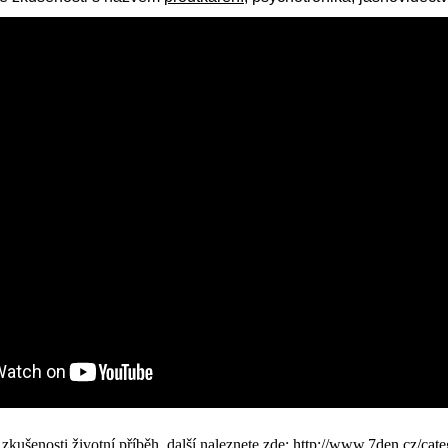
ušenosti životní příběh. další naleznete zde:
http://www.7den.cz/cat