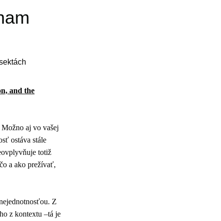
znam
 sektách
n, and the
Možno aj vo vašej
sť ostáva stále
eovplyvňuje totiž
 čo a ako prežívať,
 nejednotnosťou. Z
o z kontextu –tá je