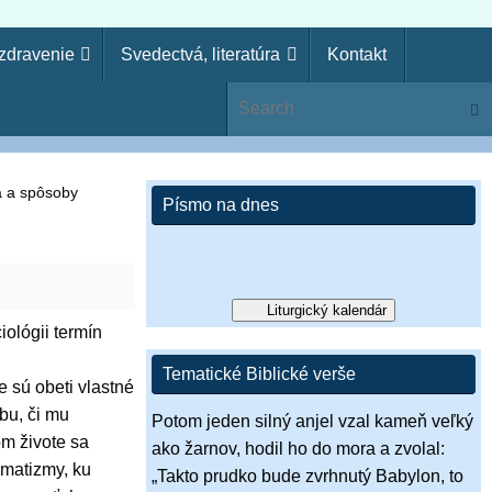
uzdravenie
Svedectvá, literatúra
Kontakt
ie
Sear
ko kňaz. Zákon svojho Boha si zabudol, aj ja zabudnem na
si pohrdol Pánovým slovom, zavrhne ťa, nebudeš kráľom!“ (1 Sam
a a spôsoby
Písmo na dnes
Liturgický kalendár
iológii termín
Tematické Biblické verše
e sú obeti vlastné
bu, či mu
Potom jeden silný anjel vzal kameň veľký
om živote sa
ako žarnov, hodil ho do mora a zvolal:
omatizmy, ku
„Takto prudko bude zvrhnutý Babylon, to