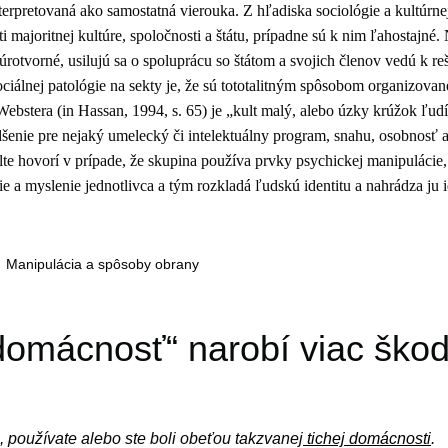
terpretovaná ako samostatná vierouka. Z hľadiska sociológie a kultúrne
i majoritnej kultúre, spoločnosti a štátu, prípadne sú k nim ľahostajné.
ltúrotvorné, usilujú sa o spoluprácu so štátom a svojich členov vedú k r
sociálnej patológie na sekty je, že sú tototalitným spôsobom organizova
ebstera (in Hassan, 1994, s. 65) je „kult malý, alebo úzky krúžok ľudí
šenie pre nejaký umelecký či intelektuálny program, snahu, osobnosť 
lte hovorí v prípade, že skupina používa prvky psychickej manipulácie
ie a myslenie jednotlivca a tým rozkladá ľudskú identitu a nahrádza ju 
Manipulácia a spôsoby obrany
domácnosť“ narobí viac ško
, používate alebo ste boli obeťou takzvanej
tichej domácnosti
.