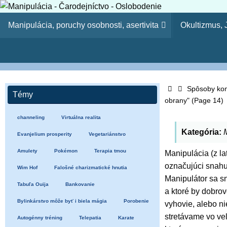
Skip
Skip
to
Manipulácia, poruchy osobnosti, asertivita
Okultizmus,
to
content
content
Manipulácia - Čaro
Kresťanský web - Môj ľud hynie, lebo nemá poznania. Pr
Home
tvojich synov. (Oz 4:6) Lebo odbojnosť je (ako) hriech č
Spôsoby komu
Témy
obrany"
(Page 14)
15-23)
channeling
Virtuálna realita
Kategória:
Evanjelium prosperity
Vegetariánstvo
Amulety
Pokémon
Terapia tmou
Manipulácia (z la
označujúci snahu
Wim Hof
Falošné charizmatické hnutia
Manipulátor sa sn
Tabuľa Ouija
Bankovanie
a ktoré by dobrov
Bylinkárstvo môže byť i biela mágia
Porobenie
vyhovie, alebo n
stretávame vo ve
Autogénny tréning
Telepatia
Karate