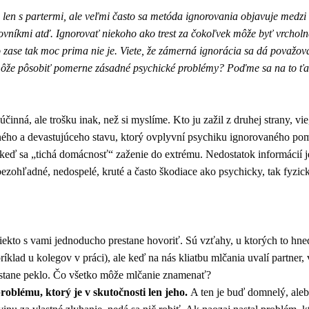
e len s partermi, ale veľmi často sa metóda ignorovania objavuje medz
ovníkmi atď. Ignorovať niekoho ako trest za čokoľvek môže byť vrcholn
 zase tak moc prima nie je. Viete, že zámerná ignorácia sa dá považova
í môže pôsobiť pomerne zásadné psychické problémy? Poďme sa na to ťaž
účinná, ale trošku inak, než si myslíme. Kto ju zažil z druhej strany, vi
ého a devastujúceho stavu, ktorý ovplyvní psychiku ignorovaného p
keď sa „tichá domácnosť“ zaženie do extrému. Nedostatok informácií j
 bezohľadné, nedospelé, kruté a často škodiace ako psychicky, tak fyzic
iekto s vami jednoducho prestane hovoriť. Sú vzťahy, u ktorých to hne
klad u kolegov v práci), ale keď na nás kliatbu mlčania uvalí partner
stane peklo. Čo všetko môže mlčanie znamenať?
problému, ktorý je v skutočnosti len jeho.
A ten je buď domnelý, ale