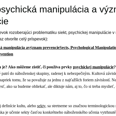
psychická manipulácia a vý
ie
vok rozoberajúci problematiku siekt, psychickej manipulácie v
az otvoríte celý príspevok):
ká manipulácia avýznam prevencieSects, Psychological Manipulatio
evention
ta je? Ako môžeme zistiť, či používa prvky
psychickej manipulácie
?
ré patrí do náboženskej skupiny, radenej k nebezpečným. Kultová závislo
apriek tomu, že sa považuje za jednu z najťažších foriem závislostí. N
esť, ako sa budeme obliekať, ale diktuje nám, aj to, čo si treba myslieť,
 definície kultu, alebo
sekty
, sa stretneme so značnou terminologickou
ska je učenie sekty časťou konkrétneho náboženského učenia vytrhnutéh