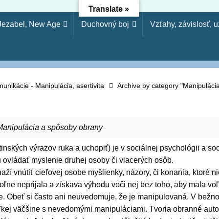
Translate »
 Jezabel, New Age
Duchovný boj
Vzťahy, závislosť, 
dejníctvo - Osloboden
etože si odmietol poznanie, odmietnem ťa, nebudeš mi slúžiť a
arodejníctva, svojvoľnosť je (ako) hriech modlárstva. Pretože 
nikácie - Manipulácia, asertivita
Archive by category "Manipuláci
Manipulácia a spôsoby obrany
tinských výrazov ruka a uchopiť) je v sociálnej psychológii a soc
 ovládať myslenie druhej osoby či viacerých osôb.
aží vnútiť cieľovej osobe myšlienky, názory, či konania, ktoré ni
oľne neprijala a získava výhodu voči nej bez toho, aby mala voľ
ie. Obeť si často ani neuvedomuje, že je manipulovaná. V bežn
ľkej väčšine s nevedomými manipuláciami. Tvoria obranné aut