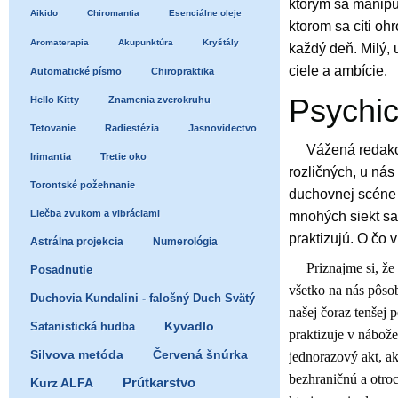
ktorým sa manipul
Aikido
Chiromantia
Esenciálne oleje
ktorom sa cíti oh
Aromaterapia
Akupunktúra
Kryštály
každý deň. Milý,
ciele a ambície.
Automatické písmo
Chiropraktika
Psychic
Hello Kitty
Znamenia zverokruhu
Tetovanie
Radiestézia
Jasnovidectvo
Vážená redakc
Irimantia
Tretie oko
rozličných, u ná
Torontské požehnanie
duchovnej scéne 
Liečba zvukom a vibráciami
mnohých siekt sa 
praktizujú. O čo 
Astrálna projekcia
Numerológia
Priznajme si, že 
Posadnutie
všetko na nás pôsob
Duchovia Kundalini - falošný Duch Svätý
našej čoraz tenšej
Satanistická hudba
Kyvadlo
praktizuje v nábož
Silvova metóda
Červená šnúrka
jednorazový akt, ak
bezhraničnú a otroc
Prútkarstvo
Kurz ALFA