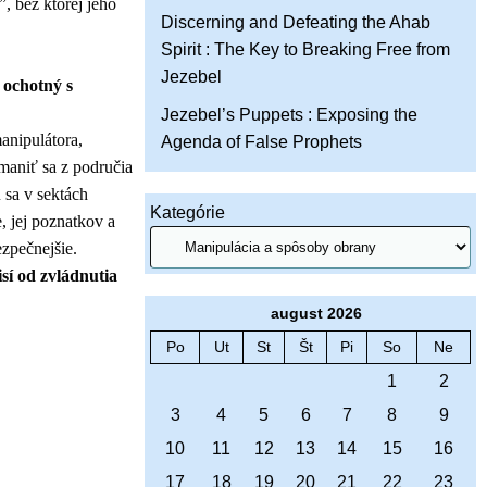
, bez ktorej jeho
Discerning and Defeating the Ahab
Spirit : The Key to Breaking Free from
Jezebel
 ochotný s
Jezebel’s Puppets : Exposing the
anipulátora,
Agenda of False Prophets
ymaniť sa z područia
ú sa v sektách
Kategórie
, jej poznatkov a
ezpečnejšie.
sí od zvládnutia
august 2026
Po
Ut
St
Št
Pi
So
Ne
1
2
3
4
5
6
7
8
9
10
11
12
13
14
15
16
17
18
19
20
21
22
23