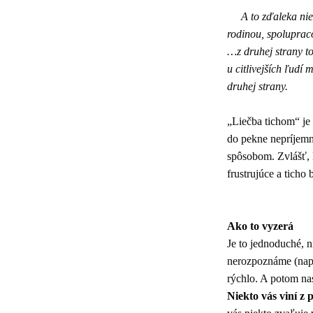
A to zďaleka ni
rodinou, spoluprac
…z druhej strany to
u citlivejších ľud
druhej strany.
„Liečba tichom“ je 
do pekne nepríjemn
spôsobom. Zvlášť, 
frustrujúce a ticho
Ako to vyzerá
Je to jednoduché, n
nerozpoznáme (naprí
rýchlo. A potom na
Niekto vás viní z 