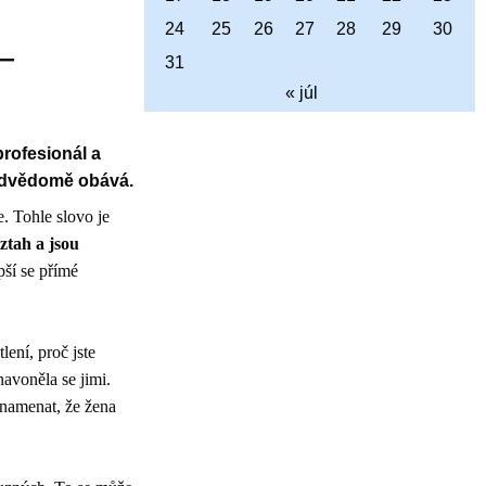
24
25
26
27
28
29
30
–
31
« júl
rofesionál a
podvědomě obává.
. Tohle slovo je
vztah a jsou
epší se přímé
lení, proč jste
navoněla se jimi.
znamenat, že žena