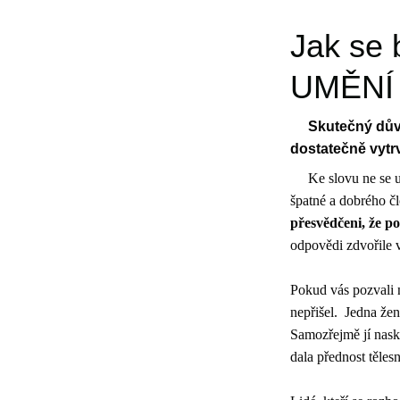
Jak se 
UMĚNÍ 
Skutečný důvo
dostatečně vytr
Ke slovu ne se u
špatné a dobrého č
přesvědčeni, že p
odpovědi zdvořile 
Pokud vás pozvali na
nepřišel. Jedna žen
Samozřejmě jí nasko
dala přednost těle