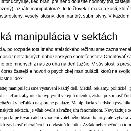
átor uchyľuje, keď bráni pre neho dôležité hodnoty (najčastejši
rozený). oznáte manipulátora? Je to človek z mäsa a kostí, ktor
 ustarostený, veselý, slušný, dominantný, submisívny. V každom
ká manipulácia v sektách
ia, po rozpade totalitného ateistického režimu sme zaznamena
s dosiaľ netradičných náboženských spoločenstiev. Orientovať s
je pre mnohých z nás zo dňa na deň ťažšie. V súvislosti s pre
čoraz častejšie hovorí o psychickej manipulácii, ktorú na svoji
vlastne ide?
istej
manipulácii
sme vystavení každý deň. Médiá, reklamy, politické „
í s cieľom, aby niekto ovplyvnil verejnú mienku, získal pozornosť ľud
 peňaženky neľahko nasporené peniaze.
Manipulácia s ľudskou psychik
enských sektách, je však oveľa závažnejším fenoménom. Nevyžaduje od
o pri kúpe tovaru alebo vhodení volebného hlasu do urny, ale vytvára 
kú závislosť oberajúcu ho o vlastnú identitu. Avšak nebezpečné na tom j