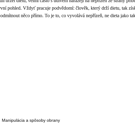
odli držet dietu, velmi často s údivem narážejí na nepřízeň ze strany př
rvní pohled. Vždyť pracuje podvědomí: člověk, který drží dietu, tak zí
 odmítnout něco přímo. To je to, co vyvolává nepřízeň, ne dieta jako ta
Manipulácia a spôsoby obrany