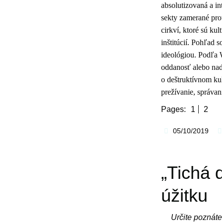
absolutizovaná a in
sekty zamerané prot
cirkví, ktoré sú ku
inštitúcií. Pohľad 
ideológiou. Podľa W
oddanosť alebo nad
o deštruktívnom ku
prežívanie, správan
Pages:
1
2
05/10/2019
„Tichá 
úžitku
Určite poznáte