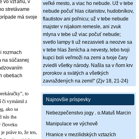
e vo vzťahu, v
veľké mesto, a viac ho nebude. Už v tebe
ého stretávame
nebude počuť hlas citaristov, hudobníkov,
 prípade má svoje
flautistov ani poľnicu; už v tebe nebude
majster v nijakom remesle, ani zvuk
mlyna v tebe už viac počuť nebude;
svetlo lampy ti už nezasvieti a neozve sa
v tebe hlas ženícha a nevesty, lebo tvoji
li rozmach
kupci boli veľmoži na zemi a tvoje čary
a na súčasnej
zviedli všetky národy. Našla sa v ňom krv
sadzovaním
prorokov a svätých a všetkých
ch obetiach
zavraždených na zemi!“ (Zjv 18, 21-24)
prekáračky”, to
Najnovšie príspevky
í či vymámil z
ou
, ako sa
Nebezpečenstvo jogy . o.Matuš Marcin
 nás iba
Manipulace ve výchově
v človeku
e práve to, že ten,
Hranice v mezilidských vztazích