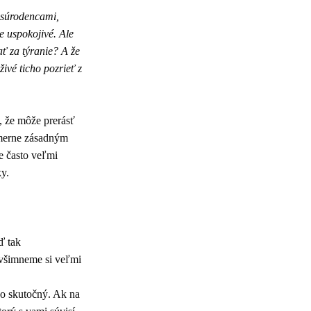
i súrodencami,
e uspokojivé. Ale
ť za týranie? A že
ivé ticho pozrieť z
e, že môže prerásť
omerne zásadným
e často veľmi
ky.
ď tak
, všimneme si veľmi
bo skutočný. Ak na