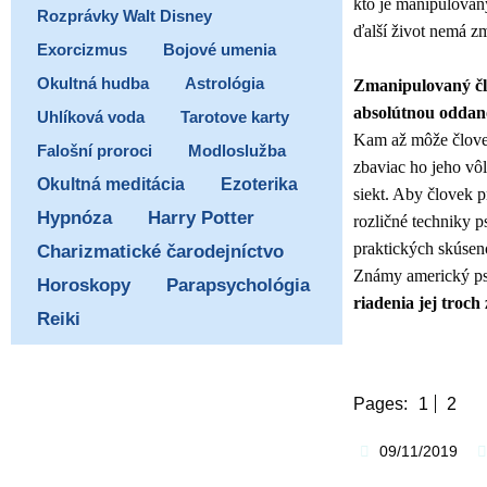
kto je manipulovaný
Rozprávky Walt Disney
ďalší život nemá z
Exorcizmus
Bojové umenia
Okultná hudba
Astrológia
Zmanipulovaný člov
absolútnou oddanos
Uhlíková voda
Tarotove karty
Kam až môže človek
Falošní proroci
Modloslužba
zbaviac ho jeho vôl
Ezoterika
Okultná meditácia
siekt. Aby človek p
Hypnóza
Harry Potter
rozličné techniky 
praktických skúseno
Charizmatické čarodejníctvo
Známy americký psy
Horoskopy
Parapsychológia
riadenia jej troch
Reiki
Pages:
1
2
09/11/2019