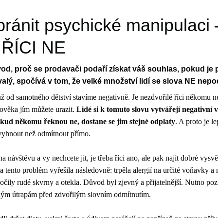
bránit psychické manipulaci 
ŘÍCI NE
d, proč se prodavači podaří získat váš souhlas, pokud je p
valý, spočívá v tom, že velké množství lidí se slova NE ne
ž od samotného dětství stavíme negativně. Je nezdvořilé říci někomu ne
lověka jím můžete urazit.
Lidé si k tomuto slovu vytvářejí negativní 
okud někomu řeknou ne, dostane se jim stejné odplaty
. A proto je l
vyhnout než odmítnout přímo.
 návštěvu a vy nechcete jít, je třeba říci ano, ale pak najít dobré vysvět
a tento problém vyřešila následovně: trpěla alergií na určité voňavky a 
čily rudé skvrny a otekla. Důvod byl zjevný a přijatelnější. Nutno po
sným útrapám před zdvořilým slovním odmítnutím.