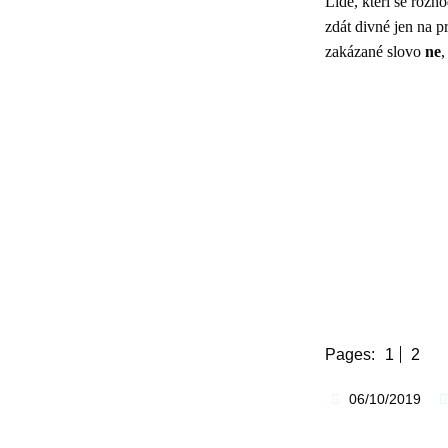
Lidé, kteří se rozh
zdát divné jen na p
zakázané slovo
ne
,
Pages:
1
2
06/10/2019