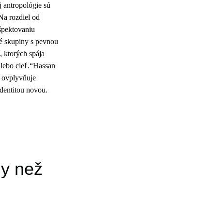
j antropológie sú
 Na rozdiel od
ešpektovaniu
né skupiny s pevnou
, ktorých spája
alebo cieľ.“Hassan
, ovplyvňuje
identitou novou.
dy než