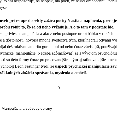
, to ani nespozoruje, ba naopak, má pocit, že našiel drahocennú „perlu”
mysel.
ek pri vstupe do sekty zažíva pocity šťastia a naplnenia, preto je
ťou robiť to, čo sa od neho vyžaduje. A o to tam v podstate ide.
a priviesť manipulácia a ako z neho postupne urobí bábku v rukách m
e a dôstojnosti, hovoria mnohé svedectvá tých, ktorí nabrali odvahu v
rijal deštruktívnu autoritu guru a bol od neho čoraz závislejší, používaj
psychickej manipulácie. Netreba zdôrazňovať, že s vývojom psychológie
stí sú tieto formy čoraz prepracovanejšie a tým aj rafinovanejšie a neb
chológ Leon Festinger tvrdí, že
úspech psychickej manipulácie závi
 základných zložiek: správania, myslenia a emócií.
9
Manipulácia a spôsoby obrany