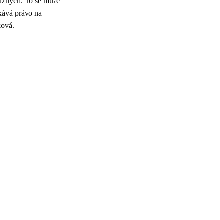
íbuzných. To se může
skává právo na
ková.