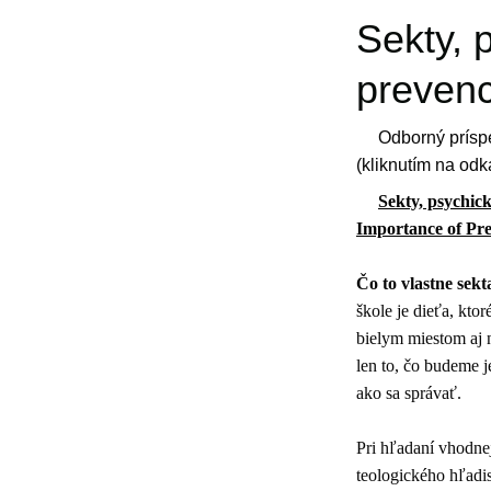
Sekty, 
prevenc
Odborný príspe
(kliknutím na odk
Sekty, psychic
Importance of Pr
Čo to vlastne sek
škole je dieťa, kto
bielym miestom aj n
len to, čo budeme j
ako sa správať.
Pri hľadaní vhodnej
teologického hľadi