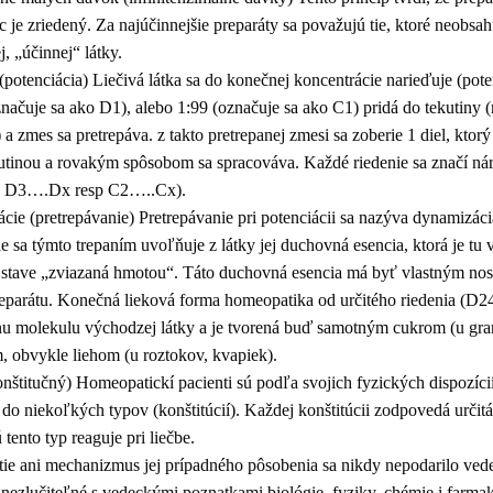
c je zriedený. Za najúčinnejšie preparáty sa považujú tie, ktoré neobsah
, „účinnej“ látky.
 (potenciácia) Liečivá látka sa do konečnej koncentrácie narieďuje (pote
načuje sa ako D1), alebo 1:99 (označuje sa ako C1) pridá do tekutiny (
) a zmes sa pretrepáva. z takto pretrepanej zmesi sa zoberie 1 diel, kto
utinou a rovakým spôsobom sa spracováva. Každé riedenie sa značí ná
2, D3….Dx resp C2…..Cx).
cie (pretrepávanie) Pretrepávanie pri potenciácii sa nazýva dynamizác
e sa týmto trepaním uvoľňuje z látky jej duchovná esencia, ktorá je tu 
tave „zviazaná hmotou“. Táto duchovná esencia má byť vlastným nos
parátu. Konečná lieková forma homeopatika od určitého riedenia (D24
nu molekulu východzej látky a je tvorená buď samotným cukrom (u gran
, obvykle liehom (u roztokov, kvapiek).
onštitučný) Homeopatickí pacienti sú podľa svojich fyzických dispozíc
í do niekoľkých typov (konštitúcií). Každej konštitúcii zodpovedá urči
 tento typ reaguje pri liečbe.
e ani mechanizmus jej prípadného pôsobenia sa nikdy nepodarilo vede
 nezlučiteľné s vedeckými poznatkami biológie, fyziky, chémie i farma