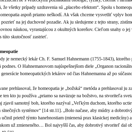
ú, že všetky prípady uzdravenia sú „placebo efektom“. Spolu s homeop
homeopatia aspoň priamo neškodí. Ak však chceme vysvetliť vplyv ho
pozrieť na jej duchovné pozadie. Ak ju sledujeme z tejto strany, zistí
chovnou náukou, vyrastajúcou z okultných koreňov. Cieľom snahy o jej
s túto skutočnosť zastrieť.
meopatie
dy je nemecký lekár Ch. F. Samuel Hahnemann (1755-1843), ktorého p
ú podnes. O Hahnemanovom najúspešnejšom diele „Organon racionálnej
lé generácie homeopatických lekárov od čias Hahnemanna až po súčasn
e prehlasoval, že homeopatia je „božská“ metóda a prehlasoval ju z
 že ten kto ju používa „priamo sa naväzuje na božstvo, na stvoriteľa sveta
 zjavil samotný boh, ktorého nazýval „Veľkým duchom, ktorého uctiev
 slnečných systémov“ [14 str.11]. „Bolo načase, aby múdry a dobrotivý 
 učinil prietrž týmto hanebnostiam (mienená prax klasickej medicíny) a 
pakom už zmieneného… Bol najvyšší čas, aby dobrotivý stvoriteľ dal o