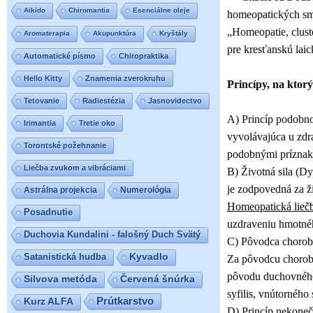
Aikido
Chiromantia
Esenciálne oleje
homeopatických sme
„Homeopatie, clust
Aromaterapia
Akupunktúra
Kryštály
pre kresťanskú laic
Automatické písmo
Chiropraktika
Hello Kitty
Znamenia zverokruhu
Princípy, na ktor
Tetovanie
Radiestézia
Jasnovidectvo
A) Princíp podobnos
Irimantia
Tretie oko
vyvolávajúca u zdra
Torontské požehnanie
podobnými príznakm
Liečba zvukom a vibráciami
B) Životná sila (D
je zodpovedná za ži
Astrálna projekcia
Numerológia
Homeopatická lieč
Posadnutie
uzdraveniu hmotnéh
Duchovia Kundalini - falošný Duch Svätý
C) Pôvodca choroby
Satanistická hudba
Kyvadlo
Za pôvodcu choroby
pôvodu duchovného
Silvova metóda
Červená šnúrka
syfilis, vnútorného
Prútkarstvo
Kurz ALFA
D) Princíp nekonečn