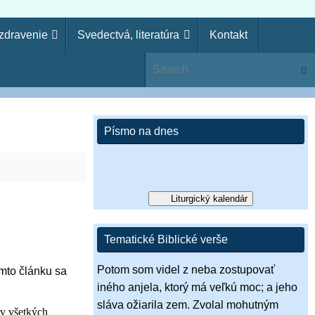
uzdravenie
Svedectvá, literatúra
Kontakt
ie
Sear
ko kňaz. Zákon svojho Boha si zabudol, aj ja zabudnem na
si pohrdol Pánovým slovom, zavrhne ťa, nebudeš kráľom!“ (1 Sam
Písmo na dnes
Liturgický kalendár
Tematické Biblické verše
Potom som videl z neba zostupovať
mto článku sa
iného anjela, ktorý má veľkú moc; a jeho
sláva ožiarila zem. Zvolal mohutným
ov všetkých