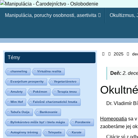
Skip
Skip
to
Manipulácia, poruchy osobnosti, asertivita
Okultizmus,
to
content
content
Manipulácia - Čaro
Kresťanský web - Môj ľud hynie, lebo nemá poznania. Pr
Home
tvojich synov. (Oz 4:6) Lebo odbojnosť je (ako) hriech č
2025
de
Témy
15-23)
channeling
Virtuálna realita
Deň:
2. dec
Evanjelium prosperity
Vegetariánstvo
Okultn
Amulety
Pokémon
Terapia tmou
Wim Hof
Falošné charizmatické hnutia
Dr. Vladimír Bí
Tabuľa Ouija
Bankovanie
Homeopatia
sa v
Bylinkárstvo môže byť i biela mágia
Porobenie
zaoberáme jej o
Autogénny tréning
Telepatia
Karate
Citácie sú z od