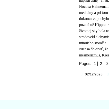
napísal ďalej [1, str
Hoci sa Hahnemann 
medicíny a pri tom
dokonca zapochybov
poznal už Hippoktrat
životnej sily bola 
stredovekí alchymis
minulého storočia.
Niet sa čo diviť, ž
mesmerizmus, Kresť
Pages:
1
2
3
02/12/2025