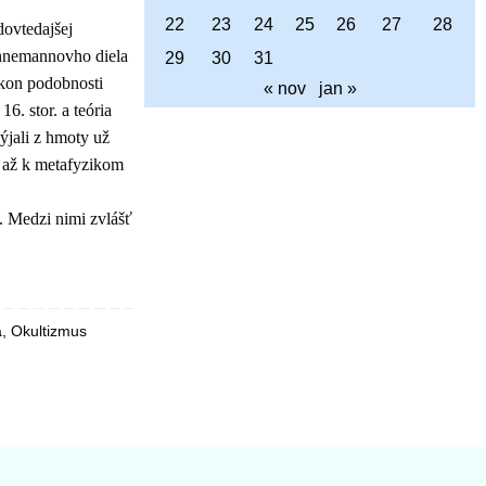
22
23
24
25
26
27
28
dovtedajšej
ahnemannovho diela
29
30
31
ákon podobnosti
« nov
jan »
16. stor. a teória
ýjali z hmoty už
k až k metafyzikom
o. Medzi nimi zvlášť
a
,
Okultizmus