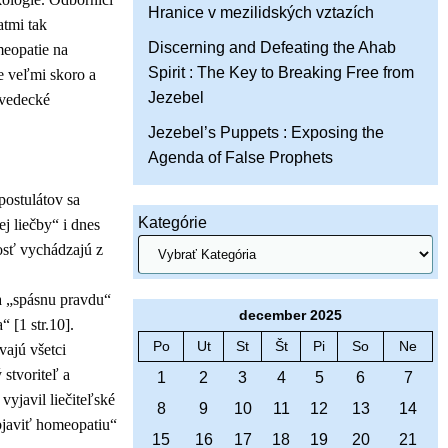
Hranice v mezilidských vztazích
atmi tak
Discerning and Defeating the Ahab
meopatie na
Spirit : The Key to Breaking Free from
me veľmi skoro a
Jezebel
 vedecké
Jezebel’s Puppets : Exposing the
Agenda of False Prophets
ostulátov sa
Kategórie
 liečby“ i dnes
osť vychádzajú z
a „spásnu pravdu“
december 2025
“ [1 str.10].
Po
Ut
St
Št
Pi
So
Ne
ajú všetci
stvoriteľ a
1
2
3
4
5
6
7
vyjavil liečiteľské
8
9
10
11
12
13
14
bjaviť homeopatiu“
15
16
17
18
19
20
21