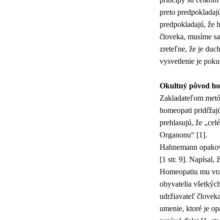
preto predpokladaj
predpokladajú, že 
človeka, musíme sa 
zreteľne, že je du
vysvetlenie je poku
Okultný pôvod ho
Zakladateľom metó
homeopati pridŕžaj
prehlasujú, že „ce
Organonu“ [1].
Hahnemann opakovan
[1 str. 9]. Napísal,
Homeopatiu mu vraj
obyvatelia všetkých
udržiavateľ človeka
umenie, ktoré je o