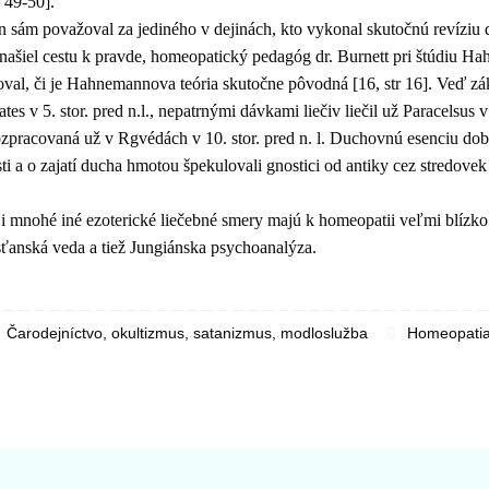
. 49-50].
sám považoval za jediného v dejinách, kto vykonal skutočnú revíziu 
 našiel cestu k pravde, homeopatický pedagóg dr. Burnett pri štúdiu H
al, či je Hahnemannova teória skutočne pôvodná [16, str 16]. Veď z
es v 5. stor. pred n.l., nepatrnými dávkami liečiv liečil už Paracelsus v 
rozpracovaná už v Rgvédách v 10. stor. pred n. l. Duchovnú esenciu dob
ti a o zajatí ducha hmotou špekulovali gnostici od antiky cez stredove
e i mnohé iné ezoterické liečebné smery majú k homeopatii veľmi blízk
anská veda a tiež Jungiánska psychoanalýza.
Čarodejníctvo, okultizmus, satanizmus, modloslužba
Homeopati