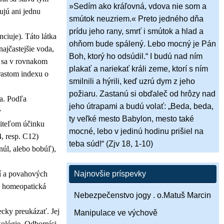
»Sedím ako kráľovná, vdova nie som a
ujú ani jednu
smútok neuzriem.« Preto jedného dňa
prídu jeho rany, smrť i smútok a hlad a
nciuje). Táto látka
ohňom bude spálený. Lebo mocný je Pán
najčastejšie voda,
Boh, ktorý ho odsúdil.“ I budú nad ním
rý sa v rovnakom
plakať a nariekať králi zeme, ktorí s ním
rastom indexu o
smilnili a hýrili, keď uzrú dym z jeho
požiaru. Zastanú si obďaleč od hrôzy nad
ia. Podľa
jeho útrapami a budú volať: „Beda, beda,
v
ty veľké mesto Babylon, mesto také
iteľom účinku
mocné, lebo v jedinú hodinu prišiel na
, resp. C12)
teba súd!“ (Zjv 18, 1-10)
úl, alebo bobúľ),
ií a povahových
Najnovšie príspevky
tá homeopatická
Nebezpečenstvo jogy . o.Matuš Marcin
cky preukázať. Jej
Manipulace ve výchově
kológie. Odborníci