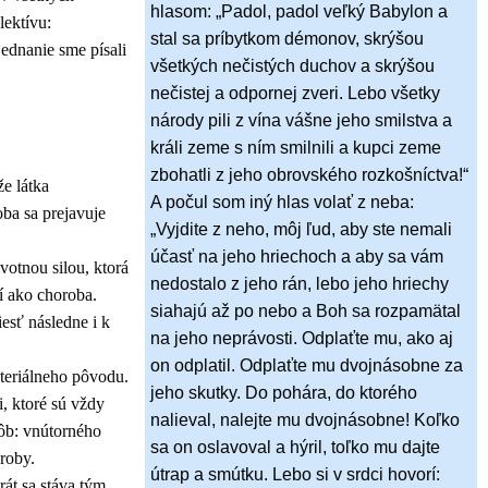
hlasom: „Padol, padol veľký Babylon a
ektívu:
stal sa príbytkom démonov, skrýšou
ednanie sme písali
všetkých nečistých duchov a skrýšou
nečistej a odpornej zveri. Lebo všetky
národy pili z vína vášne jeho smilstva a
králi zeme s ním smilnili a kupci zeme
zbohatli z jeho obrovského rozkošníctva!“
že látka
A počul som iný hlas volať z neba:
oba sa prejavuje
„Vyjdite z neho, môj ľud, aby ste nemali
účasť na jeho hriechoch a aby sa vám
otnou silou, ktorá
nedostalo z jeho rán, lebo jeho hriechy
ví ako choroba.
siahajú až po nebo a Boh sa rozpamätal
iesť následne i k
na jeho neprávosti. Odplaťte mu, ako aj
on odplatil. Odplaťte mu dvojnásobne za
teriálneho pôvodu.
jeho skutky. Do pohára, do ktorého
, ktoré sú vždy
nalieval, nalejte mu dvojnásobne! Koľko
ôb: vnútorného
sa on oslavoval a hýril, toľko mu dajte
oroby.
útrap a smútku. Lebo si v srdci hovorí:
rát sa stáva tým