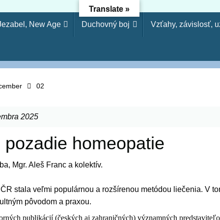
Translate »
 Jezabel, New Age
Duchovný boj
Vzťahy, závislosť, 
dejníctvo - Osloboden
etože si odmietol poznanie, odmietnem ťa, nebudeš mi slúžiť a
arodejníctva, svojvoľnosť je (ako) hriech modlárstva. Pretože 
cember
02
embra 2025
é pozadie homeopatie
ba, Mgr. Aleš Franc a kolektív.
 ČR stala veľmi populárnou a rozšírenou metódou liečenia. V to
kultným pôvodom a praxou.
borných publikácií (českých aj zahraničných) významných predstaviteľ