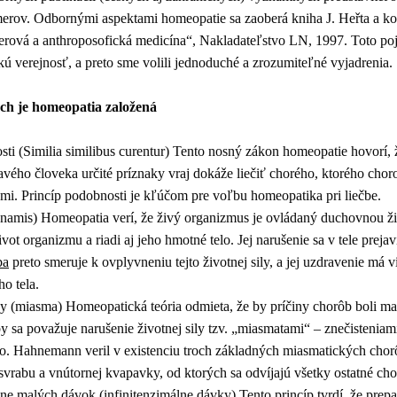
rov. Odbornými aspektami homeopatie sa zaoberá kniha J. Heřta a kol
erová a anthroposofická medicína“, Nakladateľstvo LN, 1997. Toto poj
kú verejnosť, a preto sme volili jednoduché a zrozumiteľné vyjadrenia.
ých je homeopatia založená
ti (Similia similibus curentur) Tento nosný zákon homeopatie hovorí, 
vého človeka určité príznaky vraj dokáže liečiť chorého, ktorého chor
i. Princíp podobnosti je kľúčom pre voľbu homeopatika pri liečbe.
ynamis) Homeopatia verí, že živý organizmus je ovládaný duchovnou živ
vot organizmu a riadi aj jeho hmotné telo. Jej narušenie sa v tele preja
ba
preto smeruje k ovplyvneniu tejto životnej sily, a jej uzdravenie má v
o tela.
 (miasma) Homeopatická teória odmieta, že by príčiny chorôb boli ma
 sa považuje narušenie životnej sily tzv. „miasmatami“ – znečisteniami
. Hahnemann veril v existenciu troch základných miasmatických chor
 svrabu a vnútornej kvapavky, od ktorých sa odvíjajú všetky ostatné ch
e malých dávok (infinitenzimálne dávky) Tento princíp tvrdí, že prepa