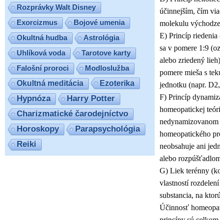
Rozprávky Walt Disney
účinnejším, čím via
Exorcizmus
Bojové umenia
molekulu východzej
E) Princíp riedenia
Okultná hudba
Astrológia
sa v pomere 1:9 (oz
Uhlíková voda
Tarotove karty
alebo zriedený lieh
Falošní proroci
Modloslužba
pomere mieša s tek
Ezoterika
Okultná meditácia
jednotku (napr. D
F) Princíp dynamizá
Hypnóza
Harry Potter
homeopatickej teóri
Charizmatické čarodejníctvo
nedynamizovanom s
Horoskopy
Parapsychológia
homeopatického pre
Reiki
neobsahuje ani jed
alebo rozpúšťadlom
G) Liek terénny (k
vlastností rozdelen
substancia, na ktorú
Účinnosť homeopati
princípy sú celkom