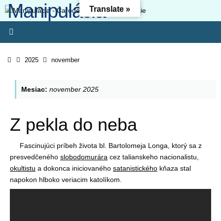
Manipulácia -
Skip
Translate »
to
Čarodejníctvo -
content
Oslobodenie
Home
2025
november
Kresťanský web - Môj ľud hynie, lebo nemá poznania. Pretože si
odmietol poznanie, odmietnem ťa, nebudeš mi slúžiť ako kňaz.
Mesiac:
november 2025
Zákon svojho Boha si zabudol, aj ja zabudnem na tvojich synov. (O
4:6) Lebo odbojnosť je (ako) hriech čarodejníctva, svojvoľnosť je
(ako) hriech modlárstva. Pretože si pohrdol Pánovým slovom,
Z pekla do neba
zavrhne ťa, nebudeš kráľom!“ (1 Sam 15-23)
Fascinujúci príbeh života bl. Bartolomeja Longa, ktorý sa z
presvedčeného
slobodomurára
cez talianskeho nacionalistu,
okultistu
a dokonca iniciovaného
satanistického
kňaza stal
napokon hlboko veriacim katolíkom.