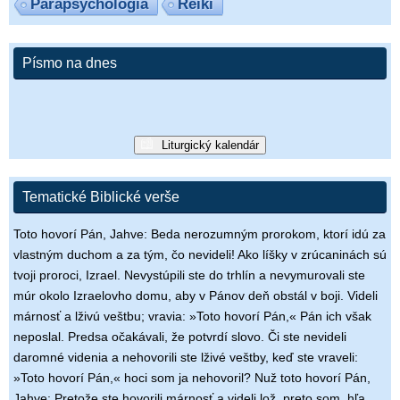
Parapsychológia
Reiki
Písmo na dnes
Liturgický kalendár
Tematické Biblické verše
Toto hovorí Pán, Jahve: Beda nerozumným prorokom, ktorí idú za
vlastným duchom a za tým, čo nevideli! Ako líšky v zrúcaninách sú
tvoji proroci, Izrael. Nevystúpili ste do trhlín a nevymurovali ste
múr okolo Izraelovho domu, aby v Pánov deň obstál v boji. Videli
márnosť a lživú veštbu; vravia: »Toto hovorí Pán,« Pán ich však
neposlal. Predsa očakávali, že potvrdí slovo. Či ste nevideli
daromné videnia a nehovorili ste lživé veštby, keď ste vraveli:
»Toto hovorí Pán,« hoci som ja nehovoril? Nuž toto hovorí Pán,
Jahve: Pretože ste hovorili márnosť a videli lož, preto som, hľa,