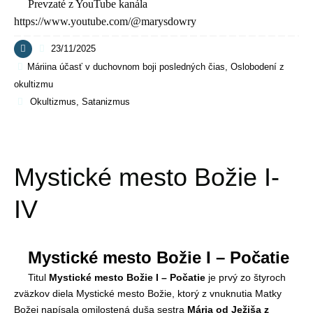
Prevzaté z YouTube kanála
https://www.youtube.com/@marysdowry
23/11/2025
Máriina účasť v duchovnom boji posledných čias
,
Oslobodení z
okultizmu
Okultizmus
,
Satanizmus
Mystické mesto Božie I-
IV
Mystické mesto Božie I – Počatie
Titul
Mystické mesto Božie I – Počatie
je prvý zo štyroch
zväzkov diela Mystické mesto Božie, ktorý z vnuknutia Matky
Božej napísala omilostená duša sestra
Mária od Ježiša z