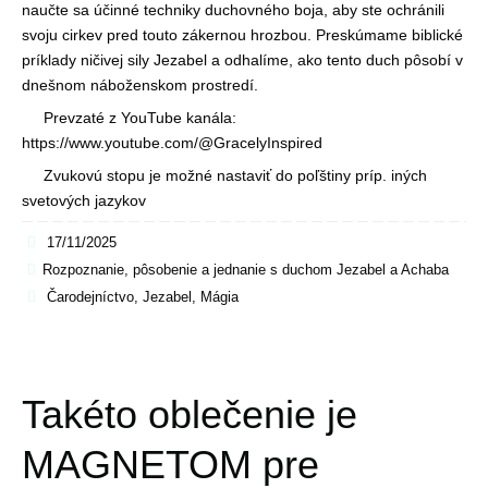
naučte sa účinné techniky duchovného boja, aby ste ochránili
svoju cirkev pred touto zákernou hrozbou. Preskúmame biblické
príklady ničivej sily Jezabel a odhalíme, ako tento duch pôsobí v
dnešnom náboženskom prostredí.
Prevzaté z YouTube kanála:
https://www.youtube.com/@GracelyInspired
Zvukovú stopu je možné nastaviť do poľštiny príp. iných
svetových jazykov
17/11/2025
Rozpoznanie, pôsobenie a jednanie s duchom Jezabel a Achaba
Čarodejníctvo
,
Jezabel
,
Mágia
Takéto oblečenie je
MAGNETOM pre