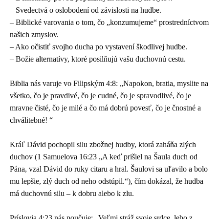
– Svedectvá o oslobodení od závislosti na hudbe.
– Biblické varovania o tom, čo „konzumujeme“ prostredníctvom
našich zmyslov.
– Ako očistiť svojho ducha po vystavení škodlivej hudbe.
– Božie alternatívy, ktoré posilňujú vašu duchovnú cestu.
Biblia nás varuje vo Filipským 4:8: „Napokon, bratia, myslite na
všetko, čo je pravdivé, čo je cudné, čo je spravodlivé, čo je
mravne čisté, čo je milé a čo má dobrú povesť, čo je čnostné a
chválitebné! “
Kráľ Dávid pochopil silu zbožnej hudby, ktorá zaháňa zlých
duchov (1 Samuelova 16:23 „A keď prišiel na Šaula duch od
Pána, vzal Dávid do ruky citaru a hral. Šaulovi sa uľavilo a bolo
mu lepšie, zlý duch od neho odstúpil.“), čím dokázal, že hudba
má duchovnú silu – k dobru alebo k zlu.
Príslovia 4:23 nás poučuje: „Veľmi stráž svoje srdce, lebo z