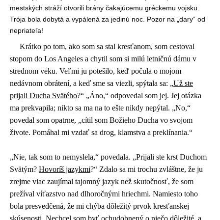
mestských stráží otvorili brány čakajúcemu gréckemu vojsku.
Trója bola dobytá a vypálená za jedinú noc. Pozor na „dary“ od
nepriateľa!
Krátko po tom, ako som sa stal kresťanom, som cestoval
stopom do Los Angeles a chytil som si milú letničnú dámu v
strednom veku. Veľmi ju potešilo, keď počula o mojom
nedávnom obrátení, a keď sme sa viezli, spýtala sa: „
Už ste
prijali Ducha Svätého
?“ „Áno,“ odpovedal som jej. Jej otázka
ma prekvapila; nikto sa ma na to ešte nikdy nepýtal. „No,“
povedal som opatrne, „cítil som Božieho Ducha vo svojom
živote. Pomáhal mi vzdať sa drog, klamstva a preklínania.“
„Nie, tak som to nemyslela,“ povedala. „Prijali ste krst Duchom
Svätým?
Hovoríš jazykmi
?“ Zdalo sa mi trochu zvláštne, že ju
zrejme viac zaujímal tajomný jazyk než skutočnosť, že som
prežíval víťazstvo nad dlhoročnými hriechmi. Namiesto toho
bola presvedčená, že mi chýba dôležitý prvok kresťanskej
skúsenosti. Nechcel som byť ochudobnený o niečo dôležité, a