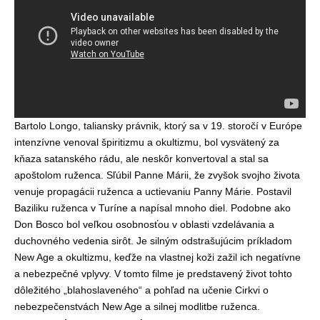
Bartolo Longo, taliansky právnik, ktorý sa v 19. storočí v Európe
intenzívne venoval špiritizmu a okultizmu, bol vysvätený za
kňaza satanského rádu, ale neskôr konvertoval a stal sa
apoštolom ruženca. Sľúbil Panne Márii, že zvyšok svojho života
venuje propagácii ruženca a uctievaniu Panny Márie. Postavil
Baziliku ruženca v Turíne a napísal mnoho diel. Podobne ako
Don Bosco bol veľkou osobnosťou v oblasti vzdelávania a
duchovného vedenia sirôt. Je silným odstrašujúcim príkladom
New Age a okultizmu, keďže na vlastnej koži zažil ich negatívne
a nebezpečné vplyvy. V tomto filme je predstavený život tohto
dôležitého „blahoslaveného“ a pohľad na učenie Cirkvi o
nebezpečenstvách New Age a silnej modlitbe ruženca.