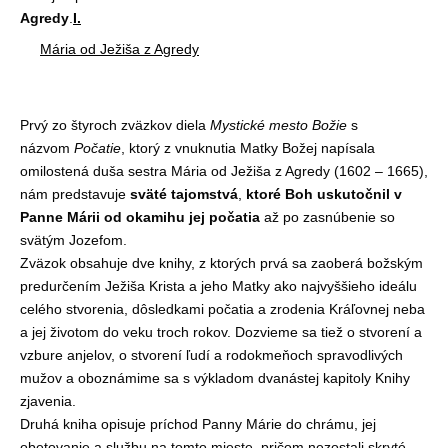
Agredy
.
I.
Mária od Ježiša z Agredy
Prvý zo štyroch zväzkov diela
Mystické mesto Božie
s
názvom
Počatie
, ktorý z vnuknutia Matky Božej napísala
omilostená duša sestra Mária od Ježiša z Agredy (1602 – 1665),
nám predstavuje
sväté tajomstvá
,
ktoré Boh uskutočnil v
Panne Márii od okamihu jej počatia
až po zasnúbenie so
svätým Jozefom.
Zväzok obsahuje dve knihy, z ktorých prvá sa zaoberá božským
predurčením Ježiša Krista a jeho Matky ako najvyššieho ideálu
celého stvorenia, dôsledkami počatia a zrodenia Kráľovnej neba
a jej životom do veku troch rokov. Dozvieme sa tiež o stvorení a
vzbure anjelov, o stvorení ľudí a rodokmeňoch spravodlivých
mužov a oboznámime sa s výkladom dvanástej kapitoly Knihy
zjavenia.
Druhá kniha opisuje príchod Panny Márie do chrámu, jej
obetovanie a službu na tomto mieste, pričom nezostali skryté