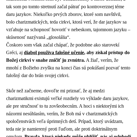
tak som po tomto stretnutí začal pátrať po kontroverznej téme
daru jazykov. Niekoľko prvých zborov, ktoré som navštívil,
bolo charizmatických, teda cirkvi, ktorá verí, že dar jazykov sa
vzťahuje na schopnosť hovoriť v nebeskom, tajomnom jazyku –
skúsenosť nazývaná „glosolália“.
Čoskoro som však začal chápať, že podobne ako starovekí
Gréci, aj
diabol používa falošné učenie
, aby získal prístup do
Božej cirkvi v snahe zničiť ju zvnútra.
A žiaľ, verím, že
mnohí z Božieho zvyšku na konci čias sú pokúšaní pozvať tento
falošný dar do brán svojej cirkvi.
Skôr než začneme, dovoľte mi priznať, že aj medzi
charizmatikmi existujú veľké rozdiely vo výklade daru jazykov,
ale pre stručnosť to tu zovšeobecním. A hoci s niektorými ich
názormi nesúhlasím, verím, že Boh má v charizmatických
spoločenstvách veľa úprimných detí. Prípad, ktorý uvádzam,
teda nie je namierený proti ľuďom, ale proti doktrinálnym
omylom.
Pravda, ktorá niekedy môže ublížiť, nás aj oslobodí