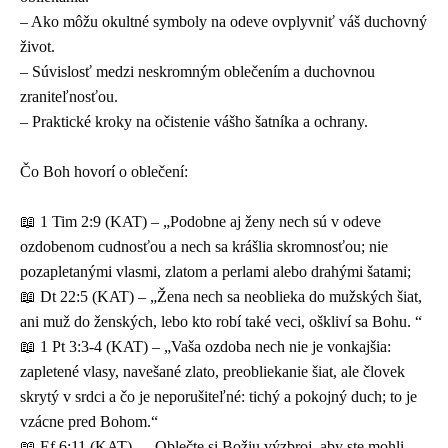
– Ako môžu okultné symboly na odeve ovplyvniť váš duchovný
život.
– Súvislosť medzi neskromným oblečením a duchovnou
zraniteľnosťou.
– Praktické kroky na očistenie vášho šatníka a ochrany.
Čo Boh hovorí o oblečení:
📖 1 Tim 2:9 (KAT) – „Podobne aj ženy nech sú v odeve
ozdobenom cudnosťou a nech sa krášlia skromnosťou; nie
pozapletanými vlasmi, zlatom a perlami alebo drahými šatami;
📖 Dt 22:5 (KAT) – „Žena nech sa neoblieka do mužských šiat,
ani muž do ženských, lebo kto robí také veci, oškliví sa Bohu. “
📖 1 Pt 3:3-4 (KAT) – „Vaša ozdoba nech nie je vonkajšia:
zapletené vlasy, navešané zlato, preobliekanie šiat, ale človek
skrytý v srdci a čo je neporušiteľné: tichý a pokojný duch; to je
vzácne pred Bohom.“
📖 Ef
6:11
(KAT) – „Oblečte si Božiu výzbroj, aby ste mohli