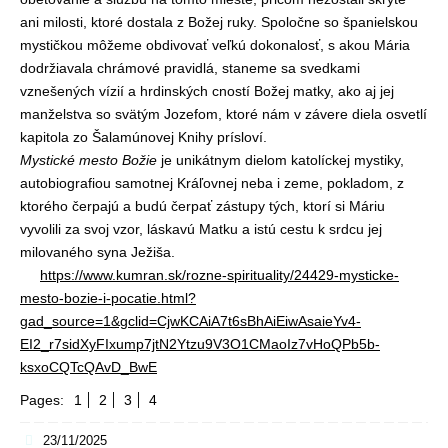
ani milosti, ktoré dostala z Božej ruky. Spoločne so španielskou
mystičkou môžeme obdivovať veľkú dokonalosť, s akou Mária
dodržiavala chrámové pravidlá, staneme sa svedkami
vznešených vízií a hrdinských cností Božej matky, ako aj jej
manželstva so svätým Jozefom, ktoré nám v závere diela osvetlí
kapitola zo Šalamúnovej Knihy prísloví.
Mystické mesto Božie
je unikátnym dielom katolíckej mystiky,
autobiografiou samotnej Kráľovnej neba i zeme, pokladom, z
ktorého čerpajú a budú čerpať zástupy tých, ktorí si Máriu
vyvolili za svoj vzor, láskavú Matku a istú cestu k srdcu jej
milovaného syna Ježiša.
https://www.kumran.sk/rozne-spirituality/24429-mysticke-
mesto-bozie-i-pocatie.html?
gad_source=1&gclid=CjwKCAiA7t6sBhAiEiwAsaieYv4-
EI2_r7sidXyFIxump7jtN2Ytzu9V3O1CMaoIz7vHoQPb5b-
ksxoCQTcQAvD_BwE
Pages:
1
2
3
4
23/11/2025