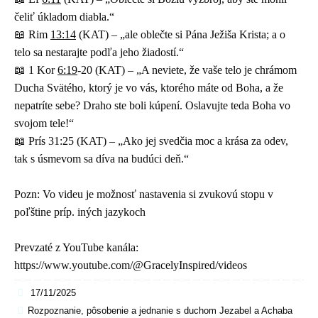
čeliť úkladom diabla.“
📖 Rim
13:14
(KAT) – „ale oblečte si Pána Ježiša Krista; a o
telo sa nestarajte podľa jeho žiadostí.“
📖 1 Kor
6:19
-20 (KAT) – „A neviete, že vaše telo je chrámom
Ducha Svätého, ktorý je vo vás, ktorého máte od Boha, a že
nepatríte sebe? Draho ste boli kúpení. Oslavujte teda Boha vo
svojom tele!“
📖 Prís 31:25 (KAT) – „Ako jej svedčia moc a krása za odev,
tak s úsmevom sa díva na budúci deň.“
Pozn: Vo videu je možnosť nastavenia si zvukovú stopu v
poľštine príp. iných jazykoch
Prevzaté z YouTube kanála:
https://www.youtube.com/@GracelyInspired/videos
17/11/2025
Rozpoznanie, pôsobenie a jednanie s duchom Jezabel a Achaba