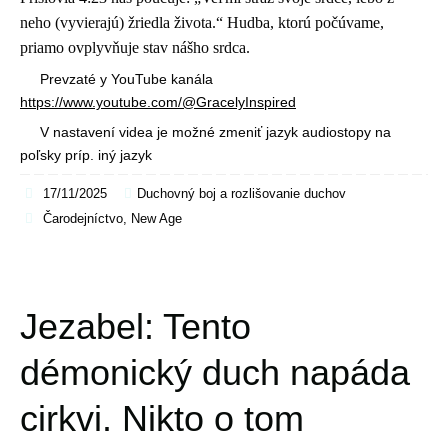
neho (vyvierajú) žriedla života.“ Hudba, ktorú počúvame,
priamo ovplyvňuje stav nášho srdca.
Prevzaté y YouTube kanála
https://www.youtube.com/@GracelyInspired
V nastavení videa je možné zmeniť jazyk audiostopy na
poľsky príp. iný jazyk
17/11/2025
Duchovný boj a rozlišovanie duchov
Čarodejníctvo
,
New Age
Jezabel: Tento
démonický duch napáda
cirkvi. Nikto o tom