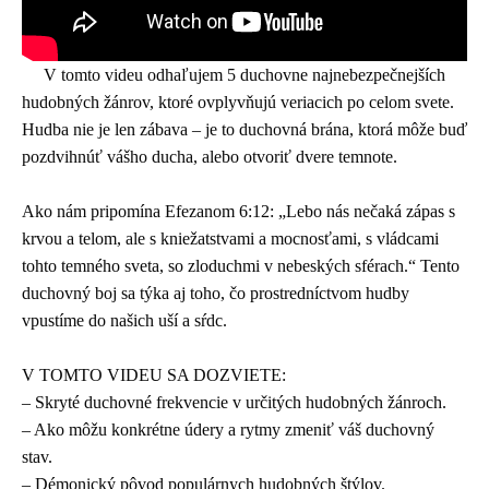
V tomto videu odhaľujem 5 duchovne najnebezpečnejších
hudobných žánrov, ktoré ovplyvňujú veriacich po celom svete.
Hudba nie je len zábava – je to duchovná brána, ktorá môže buď
pozdvihnúť vášho ducha, alebo otvoriť dvere temnote.
Ako nám pripomína Efezanom 6:12: „Lebo nás nečaká zápas s
krvou a telom, ale s kniežatstvami a mocnosťami, s vládcami
tohto temného sveta, so zloduchmi v nebeských sférach.“ Tento
duchovný boj sa týka aj toho, čo prostredníctvom hudby
vpustíme do našich uší a sŕdc.
V TOMTO VIDEU SA DOZVIETE:
– Skryté duchovné frekvencie v určitých hudobných žánroch.
– Ako môžu konkrétne údery a rytmy zmeniť váš duchovný
stav.
– Démonický pôvod populárnych hudobných štýlov.