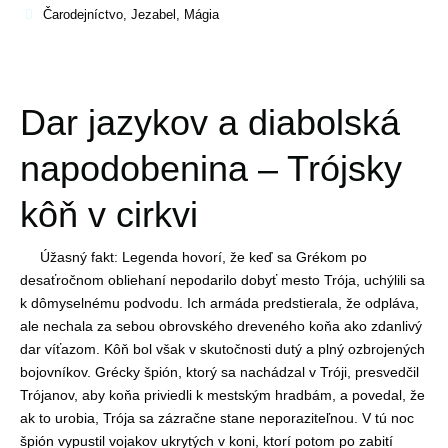
Čarodejníctvo
,
Jezabel
,
Mágia
Dar jazykov a diabolská
napodobenina – Trójsky
kôň v cirkvi
Úžasný fakt: Legenda hovorí, že keď sa Grékom po
desaťročnom obliehaní nepodarilo dobyť mesto Trója, uchýlili sa
k dômyselnému podvodu. Ich armáda predstierala, že odpláva,
ale nechala za sebou obrovského dreveného koňa ako zdanlivý
dar víťazom. Kôň bol však v skutočnosti dutý a plný ozbrojených
bojovníkov. Grécky špión, ktorý sa nachádzal v Tróji, presvedčil
Trójanov, aby koňa priviedli k mestským hradbám, a povedal, že
ak to urobia, Trója sa zázračne stane neporaziteľnou. V tú noc
špión vypustil vojakov ukrytých v koni, ktorí potom po zabití