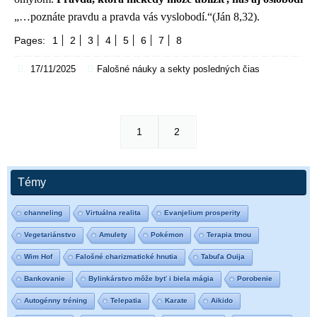
„…poznáte pravdu a pravda vás vyslobodí.“(Ján 8,32).
Pages:
1
2
3
4
5
6
7
8
17/11/2025
Falošné náuky a sekty posledných čias
1
2
Témy
channeling
Virtuálna realita
Evanjelium prosperity
Vegetariánstvo
Amulety
Pokémon
Terapia tmou
Wim Hof
Falošné charizmatické hnutia
Tabuľa Ouija
Bankovanie
Bylinkárstvo môže byť i biela mágia
Porobenie
Autogénny tréning
Telepatia
Karate
Aikido