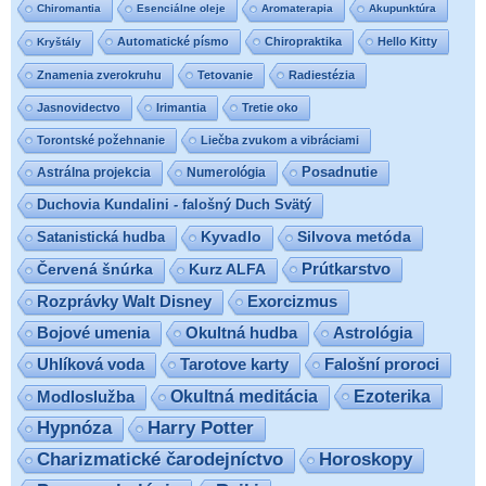
Chiromantia
Esenciálne oleje
Aromaterapia
Akupunktúra
Automatické písmo
Chiropraktika
Hello Kitty
Kryštály
Znamenia zverokruhu
Tetovanie
Radiestézia
Jasnovidectvo
Irimantia
Tretie oko
Torontské požehnanie
Liečba zvukom a vibráciami
Posadnutie
Astrálna projekcia
Numerológia
Duchovia Kundalini - falošný Duch Svätý
Satanistická hudba
Kyvadlo
Silvova metóda
Prútkarstvo
Červená šnúrka
Kurz ALFA
Exorcizmus
Rozprávky Walt Disney
Bojové umenia
Okultná hudba
Astrológia
Uhlíková voda
Tarotove karty
Falošní proroci
Ezoterika
Modloslužba
Okultná meditácia
Hypnóza
Harry Potter
Charizmatické čarodejníctvo
Horoskopy