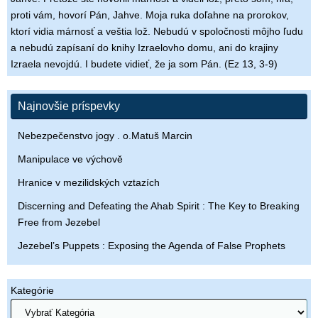
proti vám, hovorí Pán, Jahve. Moja ruka doľahne na prorokov,
ktorí vidia márnosť a veštia lož. Nebudú v spoločnosti môjho ľudu
a nebudú zapísaní do knihy Izraelovho domu, ani do krajiny
Izraela nevojdú. I budete vidieť, že ja som Pán. (Ez 13, 3-9)
Najnovšie príspevky
Nebezpečenstvo jogy . o.Matuš Marcin
Manipulace ve výchově
Hranice v mezilidských vztazích
Discerning and Defeating the Ahab Spirit : The Key to Breaking
Free from Jezebel
Jezebel’s Puppets : Exposing the Agenda of False Prophets
Kategórie