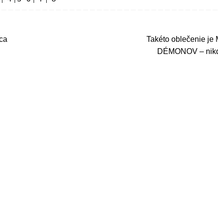
ca
Takéto oblečenie 
DÉMONOV – nikd