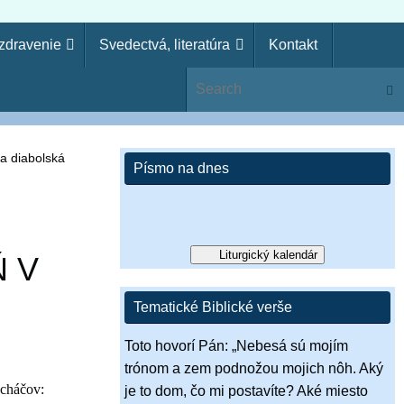
uzdravenie
Svedectvá, literatúra
Kontakt
ie
Sear
ko kňaz. Zákon svojho Boha si zabudol, aj ja zabudnem na
si pohrdol Pánovým slovom, zavrhne ťa, nebudeš kráľom!“ (1 Sam
a diabolská
Písmo na dnes
Liturgický kalendár
 V
Tematické Biblické verše
Toto hovorí Pán: „Nebesá sú mojím
trónom a zem podnožou mojich nôh. Aký
ucháčov:
je to dom, čo mi postavíte? Aké miesto