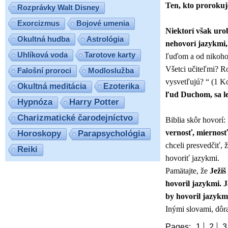
Ten, kto prorokuje
Rozprávky Walt Disney
Exorcizmus
Bojové umenia
Niektorí však urob
Okultná hudba
Astrológia
nehovorí jazykmi,
Uhlíková voda
Tarotove karty
ľuďom a od nikoho 
Všetci učiteľmi? Ro
Falošní proroci
Modloslužba
vysvetľujú? “ (1 K
Ezoterika
Okultná meditácia
ľud Duchom, sa le
Hypnóza
Harry Potter
Charizmatické čarodejníctvo
Biblia skôr hovorí: 
vernosť, miernosť,
Horoskopy
Parapsychológia
chceli presvedčiť,
Reiki
hovoriť jazykmi.
Pamätajte, že
Ježiš
hovoril jazykmi. 
by hovoril jazykm
Inými slovami, dôr
Pages:
1
2
3