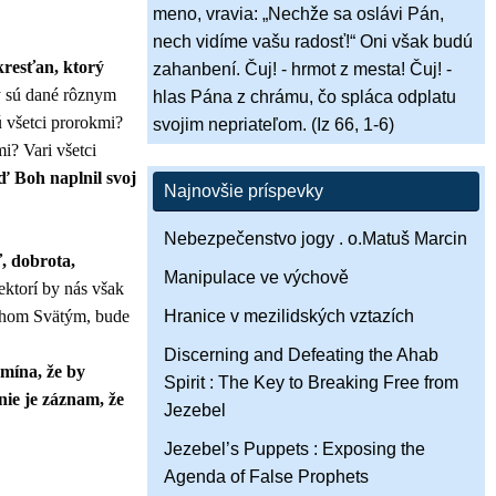
meno, vravia: „Nechže sa oslávi Pán,
nech vidíme vašu radosť!“ Oni však budú
kresťan, ktorý
zahanbení. Čuj! - hrmot z mesta! Čuj! -
ry sú dané rôznym
hlas Pána z chrámu, čo spláca odplatu
 všetci prorokmi?
svojim nepriateľom. (Iz 66, 1-6)
i? Vari všetci
ď Boh naplnil svoj
Najnovšie príspevky
Nebezpečenstvo jogy . o.Matuš Marcin
, dobrota,
Manipulace ve výchově
ktorí by nás však
uchom Svätým, bude
Hranice v mezilidských vztazích
Discerning and Defeating the Ahab
mína, že by
Spirit : The Key to Breaking Free from
nie je záznam, že
Jezebel
Jezebel’s Puppets : Exposing the
Agenda of False Prophets