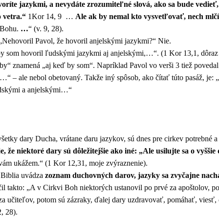
voríte jazykmi, a nevydáte zrozumiteľné slová, ako sa bude vedieť,
 vetra.“
1Kor 14, 9 …
Ale ak by nemal kto vysvetľovať, nech mlč
a Bohu.
…
“ (v. 9, 28).
 „Nehovoril Pavol, že hovoril anjelskými jazykmi?“ Nie.
y som hovoril ľudskými jazykmi aj anjelskými,…“. (1 Kor 13,1, dôraz
by“ znamená „aj keď by som“. Napríklad Pavol vo verši 3 tiež poved
,…“ – ale nebol obetovaný. Takže iný spôsob, ako čítať túto pasáž, je:
udskými a anjelskými…“
všetky dary Ducha, vrátane daru jazykov, sú dnes pre cirkev potrebné 
e, že niektoré dary sú dôležitejšie ako iné: „Ale
usilujte sa o vyššie
 vám ukážem.“ (1 Kor 12,31, moje zvýraznenie).
 Biblia uvádza
zoznam duchovných darov, jazyky sa zvyčajne nach
čil takto: „A v Cirkvi Boh niektorých ustanovil po prvé za apoštolov, p
 za učiteľov, potom sú zázraky, ďalej dary uzdravovať, pomáhať, viesť,
, 28).