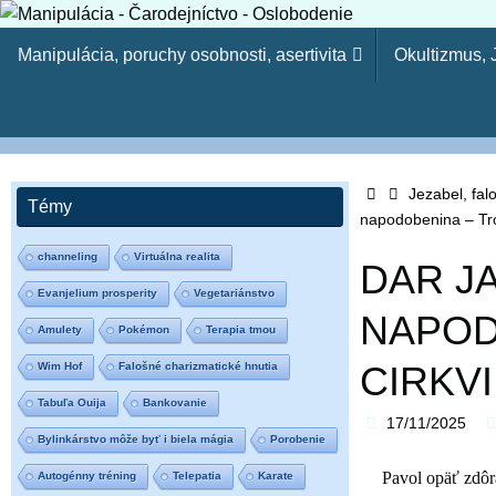
Skip
Skip
to
Manipulácia, poruchy osobnosti, asertivita
Okultizmus,
to
content
content
Manipulácia - Čaro
Kresťanský web - Môj ľud hynie, lebo nemá poznania. Pr
Home
tvojich synov. (Oz 4:6) Lebo odbojnosť je (ako) hriech č
Jezabel, fa
Témy
napodobenina – Trój
15-23)
channeling
Virtuálna realita
DAR J
Evanjelium prosperity
Vegetariánstvo
NAPOD
Amulety
Pokémon
Terapia tmou
CIRKVI
Wim Hof
Falošné charizmatické hnutia
Tabuľa Ouija
Bankovanie
17/11/2025
Bylinkárstvo môže byť i biela mágia
Porobenie
Pavol opäť zdôr
Autogénny tréning
Telepatia
Karate