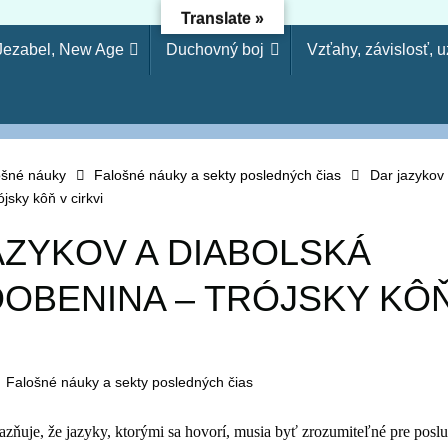
Translate »
 Jezabel, New Age
Duchovný boj
Vzťahy, závislosť, 
dejníctvo - Osloboden
etože si odmietol poznanie, odmietnem ťa, nebudeš mi slúžiť a
arodejníctva, svojvoľnosť je (ako) hriech modlárstva. Pretože 
lošné náuky
Falošné náuky a sekty posledných čias
Dar jazykov 
sky kôň v cirkvi
AZYKOV A DIABOLSKÁ
OBENINA – TRÓJSKY KÔŇ
Falošné náuky a sekty posledných čias
azňuje, že jazyky, ktorými sa hovorí, musia byť zrozumiteľné pre posl