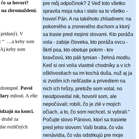
 čo sa hovorí?
pre môj odpočinok? 2 Veď toto všetko
í na zhromaždení;
spravila moja ruka i stalo sa to všetko -
hovorí Pán. A na takéhoto zhliadnem: na
pokorného a zroneného duchom a ktorý
 pridaný). V
sa trasie pred mojimi slovami. Kto poráža
al: “ …a keby som
vola - zabije človeka, kto poráža ovcu -
 „Aj keby som
škrtí psa, kto obetuje pokrm - krv
bravčovú, kto páli tymian - žehná modlu.
Keď si oni volia vlastné chodníky a v ich
ošklivostiach sa im kochá duša, nuž aj ja
si zvolím ich nešťastie a privediem na
a dostupné.
Pavol
nich ich hrôzy, pretože som volal, no
 dary
milosti. A ešte
neodpovedal nik, hovoril som, ale
nepočúvali; robili, čo je zlé v mojich
ádzajú na konci.
očiach, a to, čo som nechcel, si vybrali.“
o druhé za
Počujte slovo Pánovo, ktorí sa trasiete
 dar rozličných
pred jeho slovom: Vaši bratia, čo vás
nenávidia, čo vás odstrkujú pre moje