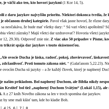
, je väčší ako ten, kto hovorí jazykmi
(1 Kor 14, 5).
ili z daru jazykov najvyššiu prioritu. Niektorí dokonca tvrdia, že 
 je občanom druhej kategórie.
Pavol však jasne hovorí, že rôzne da
sa neočakáva, že bude mať všetky dary: “ Sú vari všetci apoštolmi? Sú
bia všetci zázraky? Majú všetci dar uzdravovať? Hovoria všetci jazykm
or 12, 29.30). Odpoveď znie nie.
Z viac ako 50 prípadov v Písme, ke
n trikrát spája dar jazykov s touto skúsenosťou.
„
Ale ovocie Ducha je láska, radosť, pokoj, zhovievavosť, láskavosť
 zdržanlivosť. Proti tomuto zákona niet.
“ (Galaťanom 5,22.23). Nie
 že ovocím Ducha sú jazyky – a že každý človek, ktorý je naplnený D
 je naším príkladom. Bol naplnený Duchom, ale Biblia nikdy nespo
Ján Krstiteľ bol tiež „naplnený Duchom Svätým“ (Lukáš 1,15), ale 
i.
A z 27 kníh Nového zákona sa len v troch spomína dar jazykov.
az by sme mali klásť tam, kde ho kladie Boh.
4
5
6
7
8