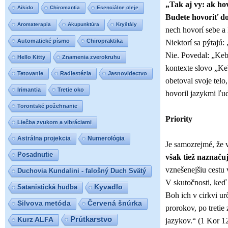
„Tak aj vy: ak ho
Aikido
Chiromantia
Esenciálne oleje
Budete hovoriť do
Aromaterapia
Akupunktúra
Kryštály
nech hovorí sebe 
Automatické písmo
Chiropraktika
Niektorí sa pýtajú:
Nie. Povedal: „Keb
Hello Kitty
Znamenia zverokruhu
kontexte slovo „Ke
Tetovanie
Radiestézia
Jasnovidectvo
obetoval svoje telo
Irimantia
Tretie oko
hovoril jazykmi ľ
Torontské požehnanie
Priority
Liečba zvukom a vibráciami
Astrálna projekcia
Numerológia
Je samozrejmé, že 
Posadnutie
však tiež naznačuj
vznešenejšiu cestu
Duchovia Kundalini - falošný Duch Svätý
V skutočnosti, keď
Satanistická hudba
Kyvadlo
Boh ich v cirkvi ur
Silvova metóda
Červená šnúrka
prorokov, po tretie
Prútkarstvo
Kurz ALFA
jazykov.“ (1 Kor 12