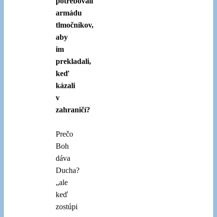
potrebovali
armádu
tlmočníkov,
aby
im
prekladali,
keď
kázali
v
zahraničí?
Prečo
Boh
dáva
Ducha?
„ale
keď
zostúpi