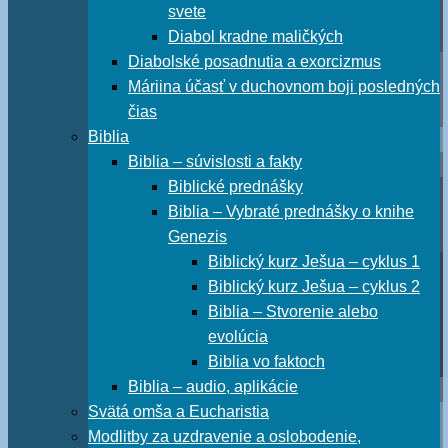
svete
Diabol kradne maličkých
Diabolské posadnutia a exorcizmus
Máriina účasť v duchovnom boji posledných
čias
Biblia
Biblia – súvislosti a fakty
Biblické prednášky
Biblia – Vybraté prednášky o knihe
Genezis
Biblický kurz Ješua – cyklus 1
Biblický kurz Ješua – cyklus 2
Biblia – Stvorenie alebo
evolúcia
Biblia vo faktoch
Biblia – audio, aplikácie
Svätá omša a Eucharistia
Modlitby za uzdravenie a oslobodenie,