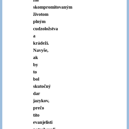
skompromitovaným
životom
plným
cudzoložstva
a
krádeží.
Navyše,
ak
by
to
bol
skutočný
dar
jazykov,
prečo
títo
evanjelisti