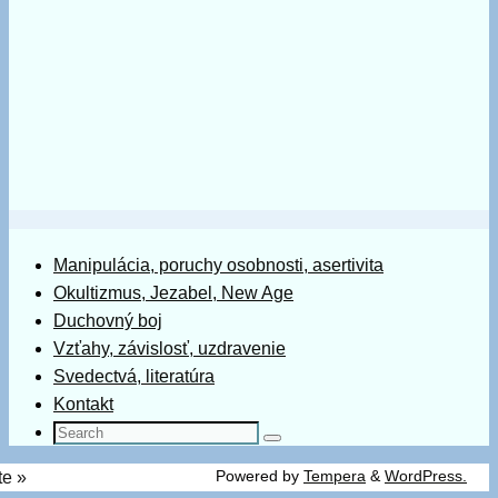
Manipulácia, poruchy osobnosti, asertivita
Okultizmus, Jezabel, New Age
Duchovný boj
Vzťahy, závislosť, uzdravenie
Svedectvá, literatúra
Kontakt
Search
Search
for:
Powered by
Tempera
&
WordPress.
te »