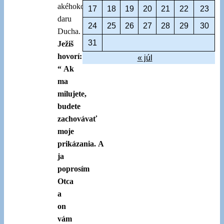
akéhokoľvek
17
18
19
20
21
22
23
daru
24
25
26
27
28
29
30
Ducha.
31
Ježiš
hovorí:
« júl
“ Ak
ma
milujete,
budete
zachovávať
moje
prikázania.
A
ja
poprosím
Otca
a
on
vám