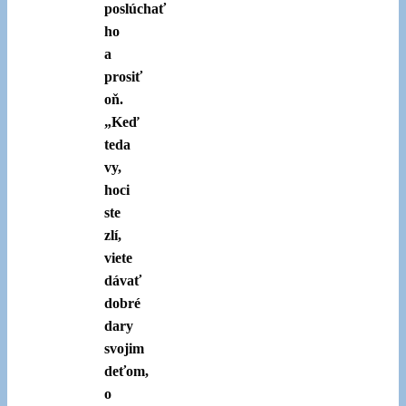
poslúchať
ho
a
prosiť
oň.
„Keď
teda
vy,
hoci
ste
zlí,
viete
dávať
dobré
dary
svojim
deťom,
o