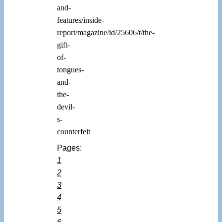
and-
features/inside-
report/magazine/id/25606/t/the-
gift-
of-
tongues-
and-
the-
devil-
s-
counterfeit
Pages:
1
2
3
4
5