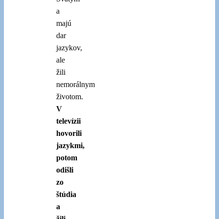
a
majú
dar
jazykov,
ale
žili
nemorálnym
životom.
V
televízii
hovorili
jazykmi,
potom
odišli
zo
štúdia
a
žili