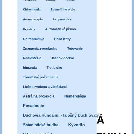
diabolská
napodobenina
Chiromantia
Esenciálne oleje
–
Aromaterapia
Akupunktúra
Trójsky
Automatické písmo
Kryštály
kôň
Chiropraktika
Hello Kitty
v
cirkvi
Znamenia zverokruhu
Tetovanie
Radiestézia
Jasnovidectvo
DAR
Irimantia
Tretie oko
Torontské požehnanie
JAZYKOV
Liečba zvukom a vibráciami
Astrálna projekcia
Numerológia
A
Posadnutie
Duchovia Kundalini - falošný Duch Svätý
DIABOLSKÁ
Satanistická hudba
Kyvadlo