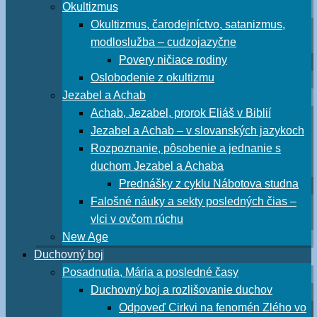
Okultizmus
Okultizmus, čarodejníctvo, satanizmus,
modloslužba – cudzojazyčne
Povery ničiace rodiny
Oslobodenie z okultizmu
Jezabel a Achab
Achab, Jezabel, prorok Eliáš v Biblií
Jezabel a Achab – v slovanských jazykoch
Rozpoznanie, pôsobenie a jednanie s
duchom Jezabel a Achaba
Prednášky z cyklu Nábotova studna
Falošné náuky a sekty posledných čias –
vlci v ovčom rúchu
New Age
Duchovný boj
Posadnutia, Mária a posledné časy
Duchovný boj a rozlišovanie duchov
Odpoveď Cirkvi na fenomén Zlého vo