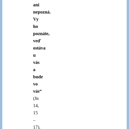
ani
nepozná.
Vy
ho
poznáte,
veď
ostáva
u
vás
a
bude
vo
vás“
(Jn
14,
15
–
17).