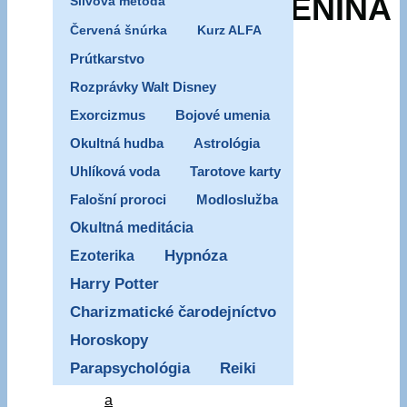
NAPODOBENINA
Silvova metóda
Červená šnúrka
Kurz ALFA
–
Prútkarstvo
Rozprávky Walt Disney
TRÓJSKY
Exorcizmus
Bojové umenia
Okultná hudba
Astrológia
KÔŇ
Uhlíková voda
Tarotove karty
Falošní proroci
Modloslužba
V
Okultná meditácia
Ezoterika
Hypnóza
CIRKVI
Harry Potter
Charizmatické čarodejníctvo
17/11/2025
Horoskopy
17/11/2025
Falošné
Parapsychológia
Reiki
náuky
a