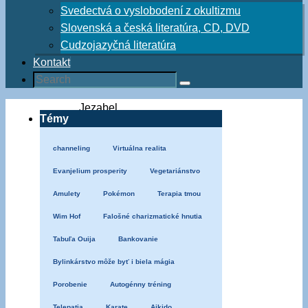
Svedectvá o vyslobodení z okultizmu
Slovenská a česká literatúra, CD, DVD
Cudzojazyčná literatúra
Kontakt
Search
Search
for:
Home
Jezabel,
Témy
falošné
náuky
channeling
Virtuálna realita
Falošné
Evanjelium prosperity
Vegetariánstvo
náuky
a
Amulety
Pokémon
Terapia tmou
sekty
Wim Hof
Falošné charizmatické hnutia
posledných
Tabuľa Ouija
Bankovanie
čias
Dar
Bylinkárstvo môže byť i biela mágia
jazykov
Porobenie
Autogénny tréning
a
Telepatia
Karate
Aikido