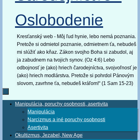
Oslobodenie
Kresťanský web - Môj ľud hynie, lebo nemá poznania.
Pretože si odmietol poznanie, odmietnem ťa, nebudeš
mi slúžiť ako kňaz. Zákon svojho Boha si zabudol, aj
ja zabudnem na tvojich synov. (Oz 4:6) Lebo
odbojnosť je (ako) hriech čarodejníctva, svojvoľnosť je
(ako) hriech modlárstva. Pretože si pohrdol Pánovým
slovom, zavrhne ťa, nebudeš kráľom!“ (1 Sam 15-23)
Skip
Manipulácia, poruchy osobnosti, asertivita
to
Manipulácia
content
Narcizmus a iné poruchy osobnosti
Asertivita
Okultizmus, Jezabel, New Age