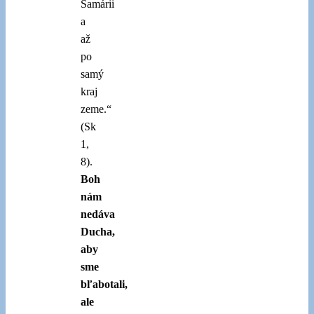
Samárii
a
až
po
samý
kraj
zeme.“
(Sk
1,
8).
Boh
nám
nedáva
Ducha,
aby
sme
bľabotali,
ale