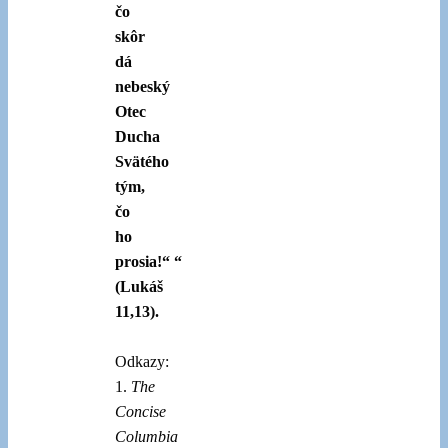
čo
skôr
dá
nebeský
Otec
Ducha
Svätého
tým,
čo
ho
prosia!“ “
(Lukáš
11,13).
Odkazy:
1.
The
Concise
Columbia