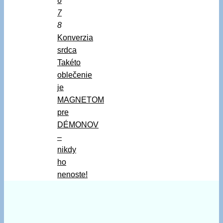
6
7
8
Konverzia
srdca
Takéto
oblečenie
je
MAGNETOM
pre
DÉMONOV
–
nikdy
ho
nenoste!