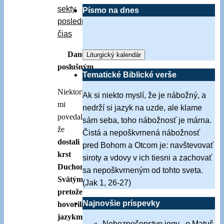
sekty
Písmo na dnes
posledných
čias
Dané
Liturgický kalendár
poslušným
Tematické Biblické verše
Niektorí
Ak si niekto myslí, že je nábožný, a
mi
nedrží si jazyk na uzde, ale klame
povedali,
sám seba, toho nábožnosť je márna.
že
Čistá a nepoškvrnená nábožnosť
dostali
pred Bohom a Otcom je: navštevovať
krst
siroty a vdovy v ich tiesni a zachovať
Duchom
sa nepoškvrneným od tohto sveta.
Svätým,
(Jak 1, 26-27)
pretože
Najnovšie príspevky
hovorili
jazykmi,
Nebezpečenstvo jogy . o.Matuš