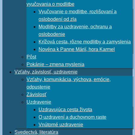
vyučovania o modlitbe
Vyučovanie o modlitbe, rozlišovaní a
oslobodení od zla
Modlitby za uzdravenie, ochranu a
oslobodenie
Krížová cesta, rôzne modlitby a zamyslenia
Novéna k Panne Márií, hora Karmel
Pôst
Pokánie – zmena myslenia
Vzťahy, závislosť, uzdravenie
Vzťahy, komunikácia, výchova, emócie,
odpustenie
Závislosť
Uzdravenie
Uzdravujúca cesta života
O uzdravení a duchovnom raste
Vnútorné uzdravenie
Svedectvá, literatúra