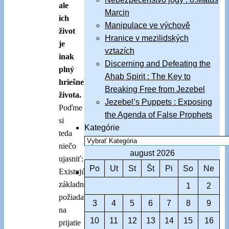
ale
Marcin
ich
Manipulace ve výchově
život
Hranice v mezilidských
je
vztazích
inak
Discerning and Defeating the
plný
Ahab Spirit : The Key to
hriešneho
Breaking Free from Jezebel
života.
Jezebel’s Puppets : Exposing
Poďme
the Agenda of False Prophets
si
Kategórie
teda
niečo
august 2026
ujasniť:
Po
Ut
St
Št
Pi
So
Ne
Existujú
základné
1
2
požiadavky
3
4
5
6
7
8
9
na
10
11
12
13
14
15
16
prijatie