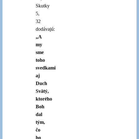
Skutky
5,
32
dodávajú:
„A
my
sme
toho
svedkami
aj
Duch
Svätý,
ktorého
Boh
dal
tým,
čo
ho