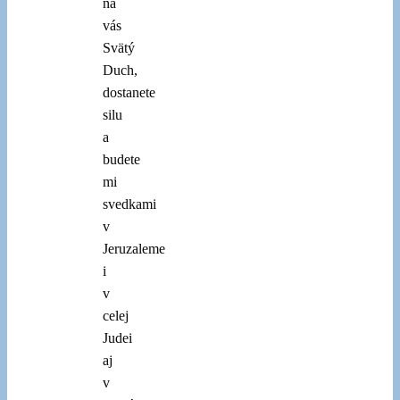
na
vás
Svätý
Duch,
dostanete
silu
a
budete
mi
svedkami
v
Jeruzaleme
i
v
celej
Judei
aj
v