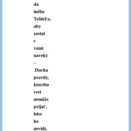
dá
iného
Tešiteľa,
aby
zostal
s
vami
naveky
–
Ducha
pravdy,
ktorého
svet
nemôže
prijať,
lebo
ho
nevidí,