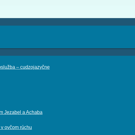
loslužba – cudzojazyčne
om Jezabel a Achaba
i v ovčom rúchu