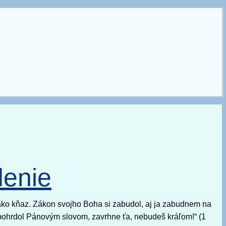
denie
ako kňaz. Zákon svojho Boha si zabudol, aj ja zabudnem na
si pohrdol Pánovým slovom, zavrhne ťa, nebudeš kráľom!“ (1