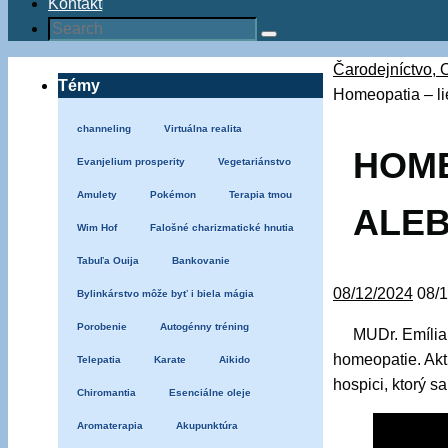
Kontakt
Search
Search
for:
Home
Čarodejníctvo, 
Témy
Homeopatia – li
channeling
Virtuálna realita
HOME
Evanjelium prosperity
Vegetariánstvo
Amulety
Pokémon
Terapia tmou
ALEB
Wim Hof
Falošné charizmatické hnutia
Tabuľa Ouija
Bankovanie
08/12/2024
08/
Bylinkárstvo môže byť i biela mágia
Porobenie
Autogénny tréning
MUDr. Emília
homeopatie. Akt
Telepatia
Karate
Aikido
hospici, ktorý s
Chiromantia
Esenciálne oleje
Aromaterapia
Akupunktúra