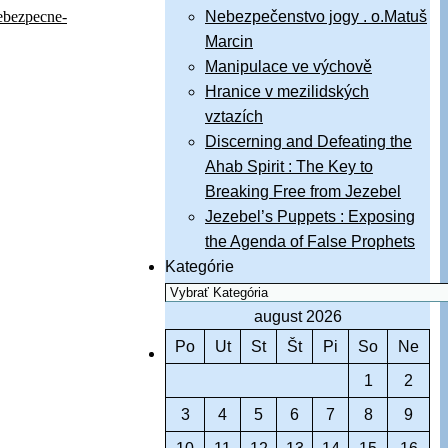
ebezpecne-
Nebezpečenstvo jogy . o.Matuš
Marcin
Manipulace ve výchově
Hranice v mezilidských
vztazích
Discerning and Defeating the
Ahab Spirit : The Key to
Breaking Free from Jezebel
Jezebel’s Puppets : Exposing
the Agenda of False Prophets
Kategórie
august 2026
Po
Ut
St
Št
Pi
So
Ne
1
2
3
4
5
6
7
8
9