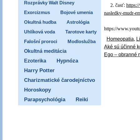
Rozprávky Walt Disney
2. časť:
https:
Exorcizmus
Bojové umenia
nasledky-mudr-emi
Okultná hudba
Astrológia
https://www.yo
Uhlíková voda
Tarotove karty
Homeopatia
,
L
Falošní proroci
Modloslužba
Aké sú účinné k
Okultná meditácia
Ego – obranné
Ezoterika
Hypnóza
Harry Potter
Charizmatické čarodejníctvo
Horoskopy
Parapsychológia
Reiki