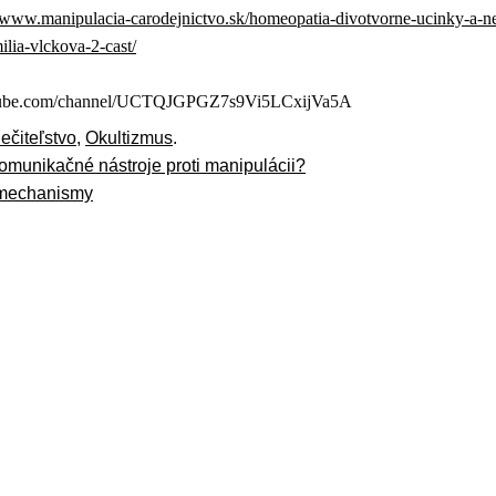
//www.manipulacia-carodejnictvo.sk/homeopatia-divotvorne-ucinky-a-n
lia-vlckova-2-cast/
utube.com/channel/UCTQJGPGZ7s9Vi5LCxijVa5A
iečiteľstvo
,
Okultizmus
.
omunikačné nástroje proti manipulácii?
 mechanismy