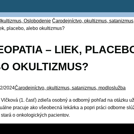
Okultizmus, Oslobodenie
Čarodejníctvo, okultizmus, satanizmu
ek, placebo, alebo okultizmus?
OPATIA – LIEK, PLACEB
O OKULTIZMUS?
12/2024
Čarodejníctvo, okultizmus, satanizmus, modloslužba
 Vlčková (1. časť) zdieľa osobný a odborný pohľad na otázku už
uálne pracuje ako všeobecná lekárka a popri práci odborne slú
a stará o onkologických pacientov.