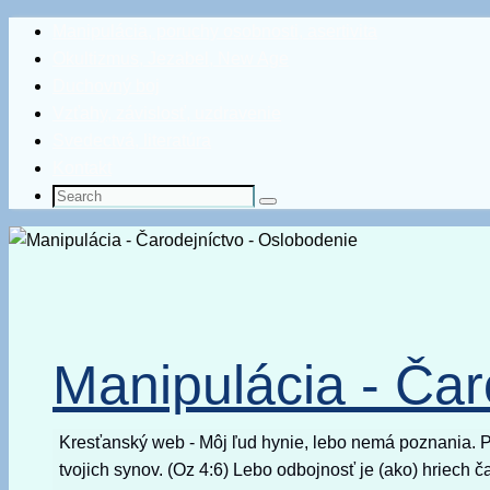
Skip
Manipulácia, poruchy osobnosti, asertivita
to
Okultizmus, Jezabel, New Age
content
Duchovný boj
Vzťahy, závislosť, uzdravenie
Svedectvá, literatúra
Kontakt
Search
Search
for:
Manipulácia - Čar
Kresťanský web - Môj ľud hynie, lebo nemá poznania. P
tvojich synov. (Oz 4:6) Lebo odbojnosť je (ako) hriech 