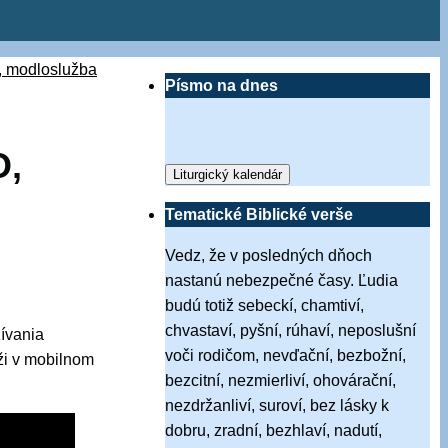
s, modloslužba
Písmo na dnes
O,
Liturgický kalendár
Tematické Biblické verše
Vedz, že v posledných dňoch
nastanú nebezpečné časy. Ľudia
budú totiž sebeckí, chamtiví,
chvastaví, pyšní, rúhaví, neposlušní
ívania
voči rodičom, nevďační, bezbožní,
ži v mobilnom
bezcitní, nezmierliví, ohovárační,
nezdržanliví, suroví, bez lásky k
dobru, zradní, bezhlaví, nadutí,