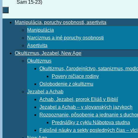
Sam 15-23)
Skip
Manipulácia, poruchy osobnosti, asertivita
to
Manipulácia
content
Narcizmus a iné poruchy osobnosti
Asertivita
Okultizmus, Jezabel, New Age
Okultizmus
Okultizmus, čarodejníctvo, satanizmus, mod
Povery ničiace rodiny
Oslobodenie z okultizmu
Jezabel a Achab
Achab, Jezabel, prorok Eliáš v Biblií
Jezabel a Achab – v slovanských jazykoch
Rozpoznanie, pôsobenie a jednanie s duch
Prednášky z cyklu Nábotova studna
Falošné náuky a sekty posledných čias – vlc
New Age