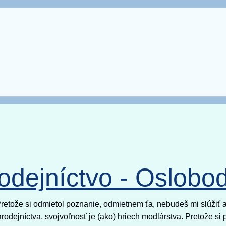
odejníctvo - Oslobo
retože si odmietol poznanie, odmietnem ťa, nebudeš mi slúžiť 
čarodejníctva, svojvoľnosť je (ako) hriech modlárstva. Pretože 