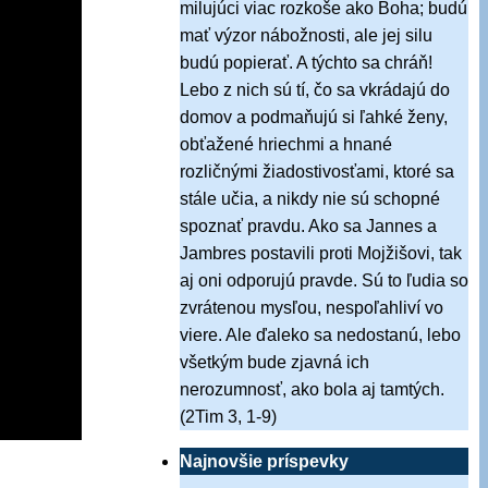
milujúci viac rozkoše ako Boha; budú
mať výzor nábožnosti, ale jej silu
budú popierať. A týchto sa chráň!
Lebo z nich sú tí, čo sa vkrádajú do
domov a podmaňujú si ľahké ženy,
obťažené hriechmi a hnané
rozličnými žiadostivosťami, ktoré sa
stále učia, a nikdy nie sú schopné
spoznať pravdu. Ako sa Jannes a
Jambres postavili proti Mojžišovi, tak
aj oni odporujú pravde. Sú to ľudia so
zvrátenou mysľou, nespoľahliví vo
viere. Ale ďaleko sa nedostanú, lebo
všetkým bude zjavná ich
nerozumnosť, ako bola aj tamtých.
(2Tim 3, 1-9)
Najnovšie príspevky