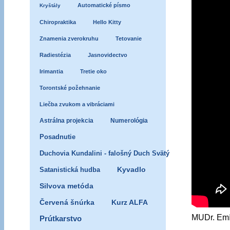
Automatické písmo
Kryštály
Chiropraktika
Hello Kitty
Znamenia zverokruhu
Tetovanie
Radiestézia
Jasnovidectvo
Irimantia
Tretie oko
Torontské požehnanie
Liečba zvukom a vibráciami
Astrálna projekcia
Numerológia
Posadnutie
Duchovia Kundalini - falošný Duch Svätý
Satanistická hudba
Kyvadlo
Silvova metóda
Červená šnúrka
Kurz ALFA
MUDr. Emí
Prútkarstvo