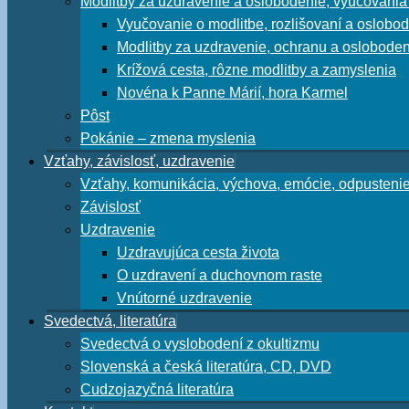
Modlitby za uzdravenie a oslobodenie, vyučovania
Vyučovanie o modlitbe, rozlišovaní a oslobod
Modlitby za uzdravenie, ochranu a oslobode
Krížová cesta, rôzne modlitby a zamyslenia
Novéna k Panne Márií, hora Karmel
Pôst
Pokánie – zmena myslenia
Vzťahy, závislosť, uzdravenie
Vzťahy, komunikácia, výchova, emócie, odpusteni
Závislosť
Uzdravenie
Uzdravujúca cesta života
O uzdravení a duchovnom raste
Vnútorné uzdravenie
Svedectvá, literatúra
Svedectvá o vyslobodení z okultizmu
Slovenská a česká literatúra, CD, DVD
Cudzojazyčná literatúra