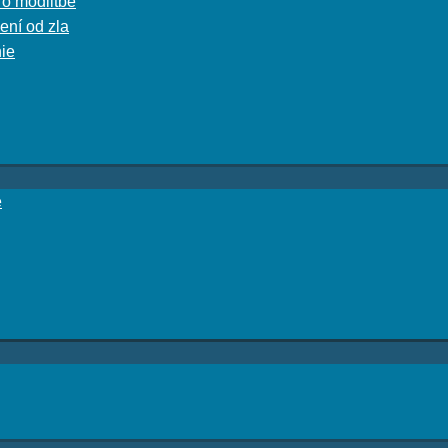
 o modlitbe
ení od zla
nie
e