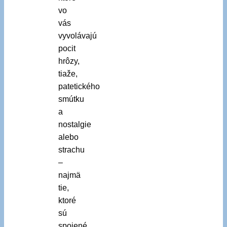
vo
vás
vyvolávajú
pocit
hrôzy,
tiaže,
patetického
smútku
a
nostalgie
alebo
strachu
–
najmä
tie,
ktoré
sú
spojené