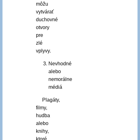
môžu
vytvárať
duchovné
otvory
pre
zlé
vplyvy.
Nevhodné
alebo
nemorálne
médiá
Plagáty,
filmy,
hudba
alebo
knihy,
ktoré