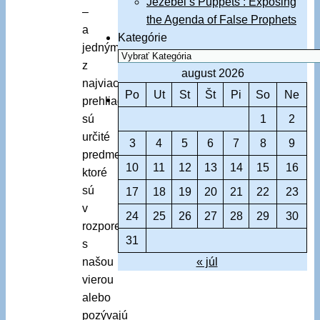
Jezebel’s Puppets : Exposing
–
the Agenda of False Prophets
a
Kategórie
jedným
z
august 2026
najviac
Po
Ut
St
Št
Pi
So
Ne
prehliadaných
sú
1
2
určité
3
4
5
6
7
8
9
predmety,
10
11
12
13
14
15
16
ktoré
sú
17
18
19
20
21
22
23
v
24
25
26
27
28
29
30
rozpore
31
s
našou
« júl
vierou
alebo
pozývajú