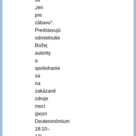
„len
pre
zábavu“.
Predstavujú
odmietnutie
Božej
autority
a
spoliehanie
sa
na
zakázané
zdroje
moci
(pozri
Deuteronómium
18:10–