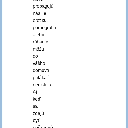
propagujú
násilie,
erotiku,
pornografiu
alebo
rúhanie,
môžu
do
vášho
domova
prilákať
nečistotu.
Aj
keď
sa
zdajú
byť
neškodné,