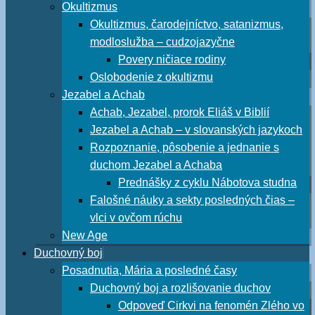
Okultizmus
Okultizmus, čarodejníctvo, satanizmus,
modloslužba – cudzojazyčne
Povery ničiace rodiny
Oslobodenie z okultizmu
Jezabel a Achab
Achab, Jezabel, prorok Eliáš v Biblií
Jezabel a Achab – v slovanských jazykoch
Rozpoznanie, pôsobenie a jednanie s
duchom Jezabel a Achaba
Prednášky z cyklu Nábotova studna
Falošné náuky a sekty posledných čias –
vlci v ovčom rúchu
New Age
Duchovný boj
Posadnutia, Mária a posledné časy
Duchovný boj a rozlišovanie duchov
Odpoveď Cirkvi na fenomén Zlého vo