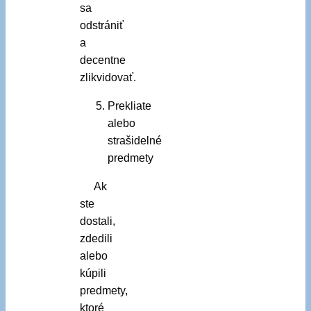
sa
odstrániť
a
decentne
zlikvidovať.
Prekliate
alebo
strašidelné
predmety
Ak
ste
dostali,
zdedili
alebo
kúpili
predmety,
ktoré