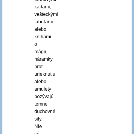
kartami,
vešteckými
tabuľami
alebo
knihami
o
mágii,
náramky
proti
urieknutiu
alebo
amulety
pozývajú
temné
duchovné
sily.
Nie
sú