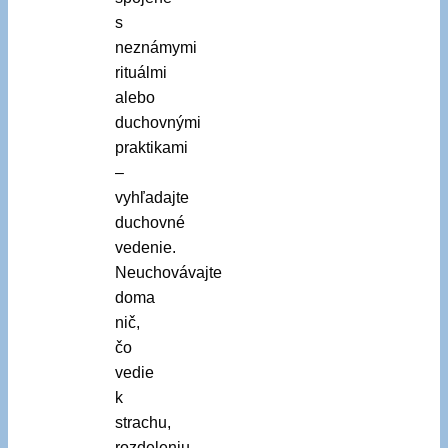
s
neznámymi
rituálmi
alebo
duchovnými
praktikami
–
vyhľadajte
duchovné
vedenie.
Neuchovávajte
doma
nič,
čo
vedie
k
strachu,
rozdeleniu