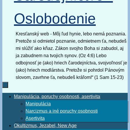
Oslobodenie
Kresťanský web - Môj ľud hynie, lebo nemá poznania.
Pretože si odmietol poznanie, odmietnem ťa, nebudeš
mi slúžiť ako kňaz. Zákon svojho Boha si zabudol, aj
ja zabudnem na tvojich synov. (Oz 4:6) Lebo
odbojnosť je (ako) hriech čarodejníctva, svojvoľnosť je
(ako) hriech modlárstva. Pretože si pohrdol Pánovým
slovom, zavrhne ťa, nebudeš kráľom!“ (1 Sam 15-23)
Skip
Manipulácia, poruchy osobnosti, asertivita
to
Manipulácia
content
Narcizmus a iné poruchy osobnosti
Asertivita
Okultizmus, Jezabel, New Age