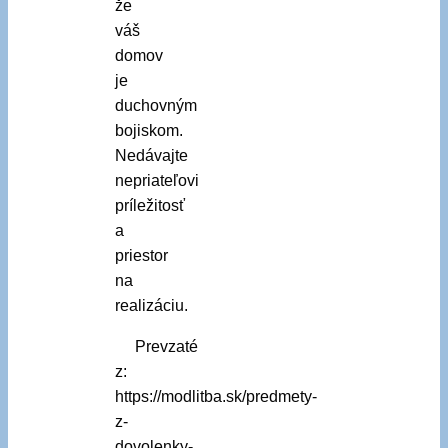
že
váš
domov
je
duchovným
bojiskom.
Nedávajte
nepriateľovi
príležitosť
a
priestor
na
realizáciu.
Prevzaté
z:
https://modlitba.sk/predmety-
z-
dovolenky-