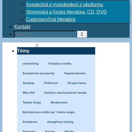
Svedectvá o vyslobodení z okultizmu
Slovenská a česká literatúra, CD, DVD
Cudzojazyčná literatúra
Kontakt
Search
Search
for:
Home
Témy
Duchovný
boj
channeling
Virtuálna realita
Evanjelium prosperity
Vegetariánstvo
Duchovný
boj
Amulety
Pokémon
Terapia tmou
a
Wim Hof
Falošné charizmatické hnutia
rozlišovanie
Tabuľa Ouija
Bankovanie
duchov
Bylinkárstvo môže byť i biela mágia
Predmety
Porobenie
Autogénny tréning
z
Telepatia
Karate
Aikido