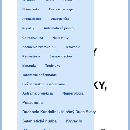
dovolenky,
ktoré
Chiromantia
Esenciálne oleje
môžu
Aromaterapia
Akupunktúra
priťahovať
Automatické písmo
Kryštály
démonov
Chiropraktika
Hello Kitty
Znamenia zverokruhu
Tetovanie
PREDMETY
Radiestézia
Jasnovidectvo
Z
Irimantia
Tretie oko
Torontské požehnanie
DOVOLENKY,
Liečba zvukom a vibráciami
Astrálna projekcia
Numerológia
KTORÉ
Posadnutie
Duchovia Kundalini - falošný Duch Svätý
MÔŽU
Satanistická hudba
Kyvadlo