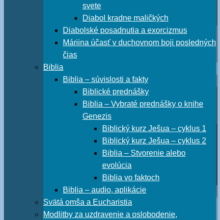
svete
Diabol kradne maličkých
Diabolské posadnutia a exorcizmus
Máriina účasť v duchovnom boji posledných
čias
Biblia
Biblia – súvislosti a fakty
Biblické prednášky
Biblia – Vybraté prednášky o knihe
Genezis
Biblický kurz Ješua – cyklus 1
Biblický kurz Ješua – cyklus 2
Biblia – Stvorenie alebo
evolúcia
Biblia vo faktoch
Biblia – audio, aplikácie
Svätá omša a Eucharistia
Modlitby za uzdravenie a oslobodenie,