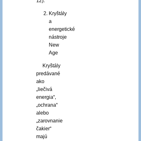
12).
Kryštály
a
energetické
nástroje
New
Age
Kryštály
predávané
ako
„liečivá
energia“,
„ochrana“
alebo
„zarovnanie
čakier“
majú