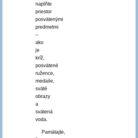
naplňte
priestor
posvätenými
predmetmi
–
ako
je
kríž,
posvätené
ružence,
medaile,
sväté
obrazy
a
svätená
voda.
Pamätajte,