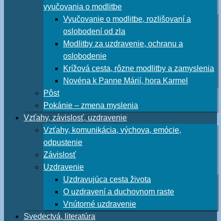
vyučovania o modlitbe
Vyučovanie o modlitbe, rozlišovaní a
oslobodení od zla
Modlitby za uzdravenie, ochranu a
oslobodenie
Krížová cesta, rôzne modlitby a zamyslenia
Novéna k Panne Márií, hora Karmel
Pôst
Pokánie – zmena myslenia
Vzťahy, závislosť, uzdravenie
Vzťahy, komunikácia, výchova, emócie,
odpustenie
Závislosť
Uzdravenie
Uzdravujúca cesta života
O uzdravení a duchovnom raste
Vnútorné uzdravenie
Svedectvá, literatúra