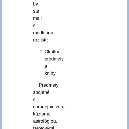
by
ste
mali
s
modlitbou
rozlíšiť:
Okultné
predmety
a
knihy
Predmety
spojené
s
čarodejníctvom,
kúzlami,
astrológiou,
tarotovými