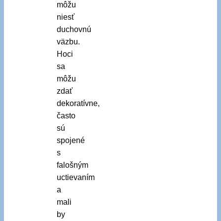
môžu
niesť
duchovnú
väzbu.
Hoci
sa
môžu
zdať
dekoratívne,
často
sú
spojené
s
falošným
uctievaním
a
mali
by