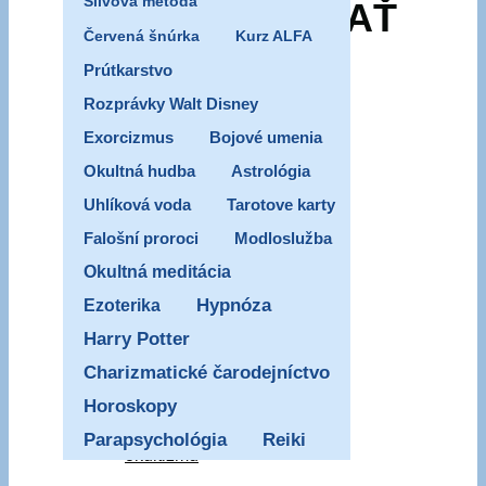
Silvova metóda
PRIŤAHOVAŤ
Červená šnúrka
Kurz ALFA
DÉMONOV
Prútkarstvo
Rozprávky Walt Disney
Exorcizmus
Bojové umenia
Okultná hudba
Astrológia
05/02/2026
Uhlíková voda
Tarotove karty
05/02/2026
Falošní proroci
Modloslužba
Duchovný
Okultná meditácia
boj
Ezoterika
Hypnóza
a
Harry Potter
rozlišovanie
Charizmatické čarodejníctvo
duchov
,
Oslobodenie
Horoskopy
z
Parapsychológia
Reiki
okultizmu