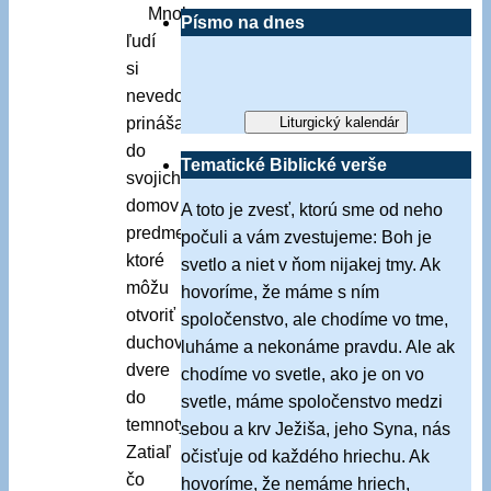
Mnoho
Písmo na dnes
ľudí
si
nevedomky
prináša
Liturgický kalendár
do
Tematické Biblické verše
svojich
domov
A toto je zvesť, ktorú sme od neho
predmety,
počuli a vám zvestujeme: Boh je
ktoré
svetlo a niet v ňom nijakej tmy. Ak
môžu
hovoríme, že máme s ním
otvoriť
spoločenstvo, ale chodíme vo tme,
duchovné
luháme a nekonáme pravdu. Ale ak
dvere
chodíme vo svetle, ako je on vo
do
svetle, máme spoločenstvo medzi
temnoty.
sebou a krv Ježiša, jeho Syna, nás
Zatiaľ
očisťuje od každého hriechu. Ak
čo
hovoríme, že nemáme hriech,