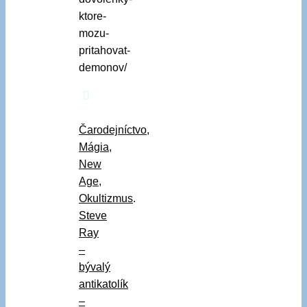
ktore-
mozu-
pritahovat-
demonov/
Čarodejníctvo
,
Mágia
,
New
Age
,
Okultizmus
.
Steve
Ray
–
bývalý
antikatolík
–