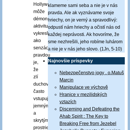
Hollywood
klameme sami seba a nie je v nás
môže
pravda. Ale ak vyznávame svoje
démonickú
hriechy, on je verný a spravodlivý:
aktivitu
odpustí nám hriechy a očistí nás od
vykresľovať
každej neprávosti. Ak hovoríme, že
ako
sme nezhrešili, jeho robíme luhárom
senzáciu,
a nie je v nás jeho slovo. (1Jn, 5-10)
pravdou
Najnovšie príspevky
je,
že
Nebezpečenstvo jogy . o.Matuš
zlí
Marcin
duchovia
Manipulace ve výchově
často
Hranice v mezilidských
vstupujú
vztazích
jemnými
Discerning and Defeating the
a
Ahab Spirit : The Key to
skrytými
Breaking Free from Jezebel
prostriedkami