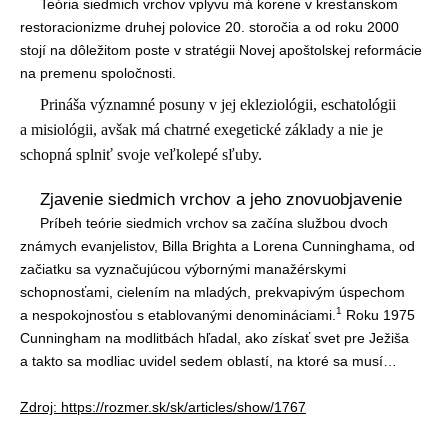
Teória siedmich vrchov vplyvu má korene v kresťanskom
restoracionizme druhej polovice 20. storočia a od roku 2000
stojí na dôležitom poste v stratégii Novej apoštolskej reformácie
na premenu spoločnosti.
Prináša významné posuny v jej ekleziológii, eschatológii
a misiológii, avšak má chatrné exegetické základy a nie je
schopná splniť svoje veľkolepé sľuby.
Zjavenie siedmich vrchov a jeho znovuobjavenie
Príbeh teórie siedmich vrchov sa začína službou dvoch
známych evanjelistov, Billa Brighta a Lorena Cunninghama, od
začiatku sa vyznačujúcou výbornými manažérskymi
schopnosťami, cielením na mladých, prekvapivým úspechom
1
a nespokojnosťou s etablovanými denomináciami.
Roku 1975
Cunningham na modlitbách hľadal, ako získať svet pre Ježiša
a takto sa modliac uvidel sedem oblastí, na ktoré sa musí…
Zdroj: https://rozmer.sk/sk/articles/show/1767