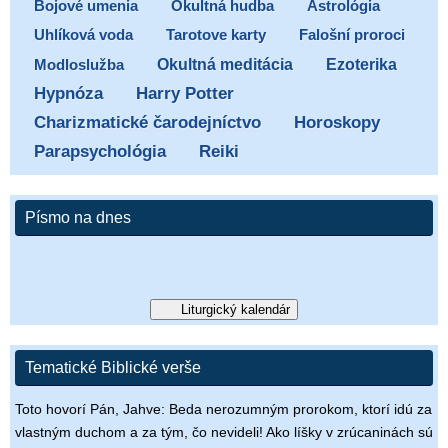
Bojové umenia
Okultná hudba
Astrológia
Uhlíková voda
Tarotove karty
Falošní proroci
Ezoterika
Modloslužba
Okultná meditácia
Hypnóza
Harry Potter
Charizmatické čarodejníctvo
Horoskopy
Parapsychológia
Reiki
Písmo na dnes
Liturgický kalendár
Tematické Biblické verše
Toto hovorí Pán, Jahve: Beda nerozumným prorokom, ktorí idú za
vlastným duchom a za tým, čo nevideli! Ako líšky v zrúcaninách sú