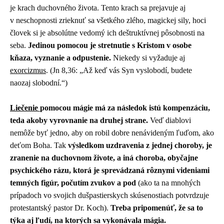
je krach duchovného života. Tento krach sa prejavuje aj
v neschopnosti zrieknuť sa všetkého zlého, magickej sily, hoci
človek si je absolútne vedomý ich deštruktívnej pôsobnosti na
seba.
Jedinou pomocou je stretnutie s Kristom v osobe
kňaza, vyznanie a odpustenie.
Niekedy si vyžaduje aj
exorcizmus
. (Jn 8,36: „Až keď vás Syn vyslobodí, budete
naozaj slobodní.“)
Liečenie
pomocou mágie má za následok istú kompenzáciu,
teda akoby vyrovnanie na druhej strane.
Veď diablovi
nemôže byť jedno, aby on robil dobre nenávideným ľuďom, ako
deťom Boha. Tak
výsledkom uzdravenia z jednej choroby, je
zranenie na duchovnom živote, a iná choroba, obyčajne
psychického rázu, ktorá je sprevádzaná rôznymi videniami
temných figúr, počutím zvukov a pod
(ako ta na mnohých
prípadoch vo svojich dušpastierskych skúsenostiach potvrdzuje
protestantský pastor Dr. Koch).
Treba pripomenúť, že sa to
týka aj ľudí, na ktorých sa vykonávala mágia.