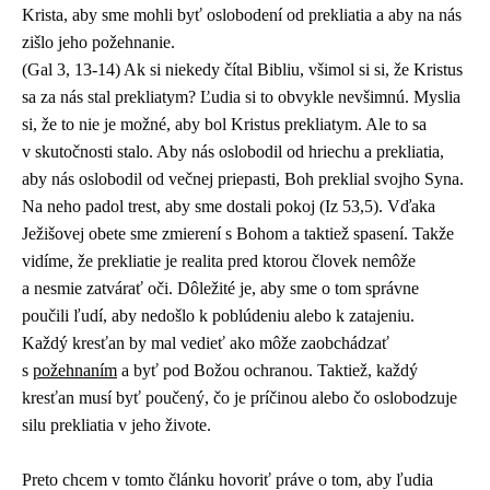
Krista, aby sme mohli byť oslobodení od prekliatia a aby na nás
zišlo jeho požehnanie.
(Gal 3, 13-14) Ak si niekedy čítal Bibliu, všimol si si, že Kristus
sa za nás stal prekliatym? Ľudia si to obvykle nevšimnú. Myslia
si, že to nie je možné, aby bol Kristus prekliatym. Ale to sa
v skutočnosti stalo. Aby nás oslobodil od hriechu a prekliatia,
aby nás oslobodil od večnej priepasti, Boh preklial svojho Syna.
Na neho padol trest, aby sme dostali pokoj (Iz 53,5). Vďaka
Ježišovej obete sme zmierení s Bohom a taktiež spasení. Takže
vidíme, že prekliatie je realita pred ktorou človek nemôže
a nesmie zatvárať oči. Dôležité je, aby sme o tom správne
poučili ľudí, aby nedošlo k poblúdeniu alebo k zatajeniu.
Každý kresťan by mal vedieť ako môže zaobchádzať
s
požehnaním
a byť pod Božou ochranou. Taktiež, každý
kresťan musí byť poučený, čo je príčinou alebo čo oslobodzuje
silu prekliatia v jeho živote.
Preto chcem v tomto článku hovoriť práve o tom, aby ľudia