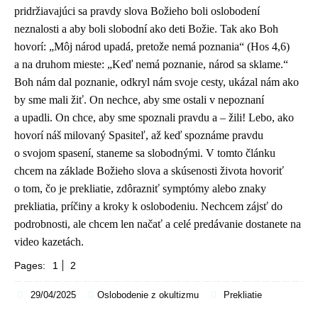
pridržiavajúci sa pravdy slova Božieho boli oslobodení
neznalosti a aby boli slobodní ako deti Božie. Tak ako Boh
hovorí: „Môj národ upadá, pretože nemá poznania“ (Hos 4,6)
a na druhom mieste: „Keď nemá poznanie, národ sa sklame.“
Boh nám dal poznanie, odkryl nám svoje cesty, ukázal nám ako
by sme mali žiť. On nechce, aby sme ostali v nepoznaní
a upadli. On chce, aby sme spoznali pravdu a – žili! Lebo, ako
hovorí náš milovaný Spasiteľ, až keď spoznáme pravdu
o svojom spasení, staneme sa slobodnými. V tomto článku
chcem na základe Božieho slova a skúsenosti života hovoriť
o tom, čo je prekliatie, zdôrazniť symptómy alebo znaky
prekliatia, príčiny a kroky k oslobodeniu. Nechcem zájsť do
podrobnosti, ale chcem len načať a celé predávanie dostanete na
video kazetách.
Pages:
1
2
29/04/2025
Oslobodenie z okultizmu
Prekliatie