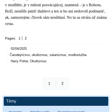
v modlitbe, je v milosti posväcujúcej, znamená – je s Bohom,
Boží, nemôže patriť diablovi a ten si ho ani nedovolí podmaniť,
ak, samozrejme, človek sám nesúhlasí. No tu sa otvára už známa
cesta.
Pages:
1
2
02/04/2025
Čarodejníctvo, okultizmus, satanizmus, modloslužba
Harry Potter
,
Okultizmus
1
2
Témy
channeling
Virtuálna realita
Evanjelium prosperity