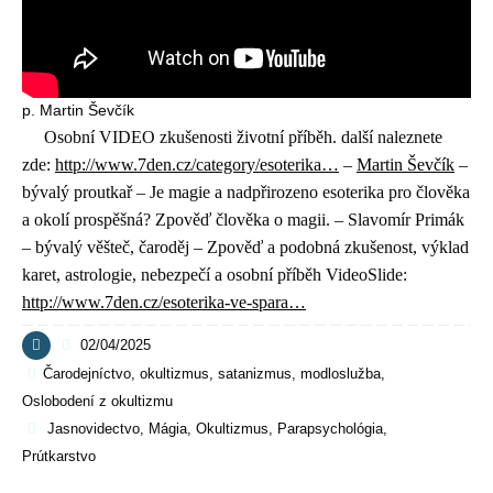
p. Martin Ševčík
Osobní VIDEO zkušenosti životní příběh. další naleznete
zde:
http://www.7den.cz/category/esoterika…
​ –
Martin Ševčík
–
bývalý proutkař – Je magie a nadpřirozeno esoterika pro člověka
a okolí prospěšná? Zpověď člověka o magii. – Slavomír Primák
– bývalý věšteč, čaroděj – Zpověď a podobná zkušenost, výklad
karet, astrologie, nebezpečí a osobní příběh VideoSlide:
http://www.7den.cz/esoterika-ve-spara…
02/04/2025
Čarodejníctvo, okultizmus, satanizmus, modloslužba
,
Oslobodení z okultizmu
Jasnovidectvo
,
Mágia
,
Okultizmus
,
Parapsychológia
,
Prútkarstvo