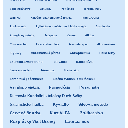
Vegetariánstvo
Amulety
Pokémon
Terapia tmou
Wim Hof
Falošné charizmatické hnutia
Tabuľa Ouija
Bankovanie
Bylinkárstvo môže byť i biela mágia
Porobenie
Autogénny tréning
Telepatia
Karate
Aikido
Chiromantia
Esenciálne oleje
Aromaterapia
Akupunktúra
Automatické písmo
Chiropraktika
Hello Kitty
Kryštály
Znamenia zverokruhu
Tetovanie
Radiestézia
Jasnovidectvo
Irimantia
Tretie oko
Torontské požehnanie
Liečba zvukom a vibráciami
Posadnutie
Astrálna projekcia
Numerológia
Duchovia Kundalini - falošný Duch Svätý
Satanistická hudba
Kyvadlo
Silvova metóda
Prútkarstvo
Červená šnúrka
Kurz ALFA
Exorcizmus
Rozprávky Walt Disney