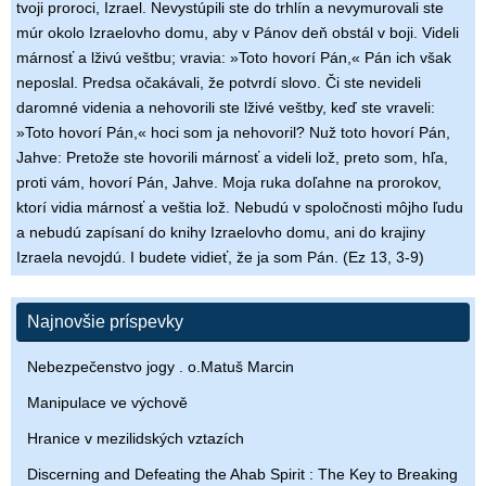
tvoji proroci, Izrael. Nevystúpili ste do trhlín a nevymurovali ste
múr okolo Izraelovho domu, aby v Pánov deň obstál v boji. Videli
márnosť a lživú veštbu; vravia: »Toto hovorí Pán,« Pán ich však
neposlal. Predsa očakávali, že potvrdí slovo. Či ste nevideli
daromné videnia a nehovorili ste lživé veštby, keď ste vraveli:
»Toto hovorí Pán,« hoci som ja nehovoril? Nuž toto hovorí Pán,
Jahve: Pretože ste hovorili márnosť a videli lož, preto som, hľa,
proti vám, hovorí Pán, Jahve. Moja ruka doľahne na prorokov,
ktorí vidia márnosť a veštia lož. Nebudú v spoločnosti môjho ľudu
a nebudú zapísaní do knihy Izraelovho domu, ani do krajiny
Izraela nevojdú. I budete vidieť, že ja som Pán. (Ez 13, 3-9)
Najnovšie príspevky
Nebezpečenstvo jogy . o.Matuš Marcin
Manipulace ve výchově
Hranice v mezilidských vztazích
Discerning and Defeating the Ahab Spirit : The Key to Breaking