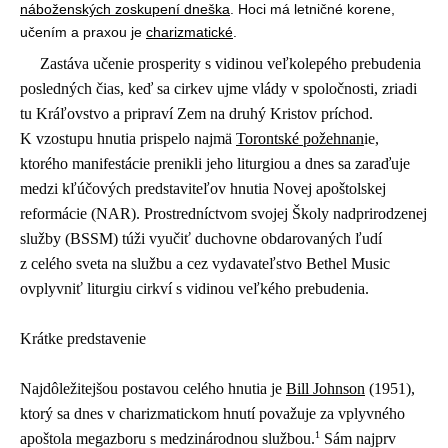
náboženských zoskupení dneška
. Hoci má letničné korene,
učením a praxou je
charizmatické
.
Zastáva učenie prosperity s vidinou veľkolepého prebudenia
posledných čias, keď sa cirkev ujme vlády v spoločnosti, zriadi
tu Kráľovstvo a pripraví Zem na druhý Kristov príchod.
K vzostupu hnutia prispelo najmä
Torontské požehnan
ie,
ktorého manifestácie prenikli jeho liturgiou a dnes sa zaraďuje
medzi kľúčových predstaviteľov hnutia Novej apoštolskej
reformácie (NAR). Prostredníctvom svojej Školy nadprirodzenej
služby (BSSM) túži vyučiť duchovne obdarovaných ľudí
z celého sveta na službu a cez vydavateľstvo Bethel Music
ovplyvniť liturgiu cirkví s vidinou veľkého prebudenia.
Krátke predstavenie
Najdôležitejšou postavou celého hnutia je
Bill Johnson
(1951),
ktorý sa dnes v charizmatickom hnutí považuje za vplyvného
1
apoštola megazboru s medzinárodnou službou.
Sám najprv