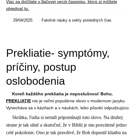
Viac sa dočítate v tlačovej verzii časopisu, ktorú si môžete
objednať tu.
29/04/2025
Falošné náuky a sekty posledných čias
Prekliatie- symptómy,
príčiny, postup
oslobodenia
Koreň každého prekliatia je neposlušnosť Bohu.
PREKLIATIE
nie je veľmi populárne slovo v modernom jazyku.
Vynecháva sa v kázňach a v náukách, lebo pôsobí odpudzujúco.
Skrátka, ľudia si neradi pripomínajú toto slovo. Na druhej
strane je tak silné a skutočné, že v Biblii je mu posvätené jedno
celé pokolenie. Ono je tak pravdivé, že Boh dopustil kliatbu na