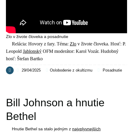
Zlo v živote človeka a posadnutie
Relácia: Hovory z fary. Téma:
Zlo
v živote človeka. Hosť: P.
Leopold
Jablonský
OFM moderátor: Karol Vozár. Hudobný
hosť: Štefan Bartko
29/04/2025
Oslobodenie z okultizmu
Posadnutie
Bill Johnson a hnutie
Bethel
Hnutie Bethel sa stalo jedným z
najvplyvnejších