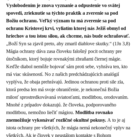
Vyslobodením je znova vyznanie a odpustenie vo svätej
spovedi, zrieknutie sa týchto praktík a zverenie sa pod
Božiu ochranu. Veľký význam tu má zverenie sa pod
ochranu Kristovej krvi, vyliatím ktorej nás Ježiš obmyl od
hriechov a tou istou silou, ak chceme, nás bude ochraňovať.
„Boží Syn sa zjavil preto, aby zmaril diablove skutky.“ (1Jn 3,8)
Mágia ochrany dáva zasa človeku falošný pocit ochrany pre
útočníkom, ktorý bojuje rovnakými zbraňami čiernej mágie.
Keďže diabol nemôže bojovať sám proti sebe, vyhráva ten, kto
má viac skúseností. No z našich predchádzajúcich analógií
vyplýva, že obaja prehrávajú. Jedinou ochranou proti sile zla,
ktorá predsa len má svoje ohraničenie, je nekonečná Božia
milosť sprostredkovávaná sviatosťami, modlitbou, orodovaním.
Mnohé z prípadov dokazujú. že človeka, podporovaného
modlitbou, nemožno liečiť mágiou.
Modlitba rovnako
znemožňuje vykonávať rozličné okultné pokusy.
A to je aj
istota ochrany pre všetkých, že mágia nemá nekonečný vplyv na
všetkých. Ak je človek v neustálom kontakte s Bohom