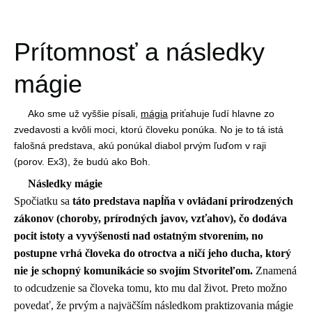
Prítomnosť a následky
mágie
Ako sme už vyššie písali,
mágia
priťahuje ľudí hlavne zo
zvedavosti a kvôli moci, ktorú človeku ponúka. No je to tá istá
falošná predstava, akú ponúkal diabol prvým ľuďom v raji
(porov. Ex3), že budú ako Boh.
Následky mágie
Spočiatku sa
táto predstava napĺňa v ovládaní prirodzených
zákonov (choroby, prírodných javov, vzťahov), čo dodáva
pocit istoty a vyvýšenosti nad ostatným stvorením, no
postupne vrhá človeka do otroctva a ničí jeho ducha, ktorý
nie je schopný komunikácie so svojím Stvoriteľom.
Znamená
to odcudzenie sa človeka tomu, kto mu dal život. Preto možno
povedať, že prvým a najväčším následkom praktizovania mágie